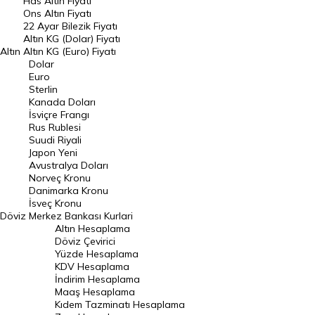
Has Altın Fiyatı
Ons Altın Fiyatı
Döviz Kuru
22 Ayar Bilezik Fiyatı
Dolar Kuru
Altın KG (Dolar) Fiyatı
Altın
Altın KG (Euro) Fiyatı
Euro Kuru
Dolar
Euro
Pound Kuru
Sterlin
Kanada Doları
Frank Kuru
İsviçre Frangı
Riyal Kuru
Rus Rublesi
Suudi Riyali
Avustralya Doları
Japon Yeni
Avustralya Doları
Danimarka Kronu Kuru
Norveç Kronu
Danimarka Kronu
Kanada Doları Kuru
İsveç Kronu
Döviz
Merkez Bankası Kurlari
Norveç Kronu Kuru
Altın Hesaplama
İsveç Kronu Kuru
Döviz Çevirici
Yüzde Hesaplama
Japon Yeni Kuru
KDV Hesaplama
İndirim Hesaplama
Serbest Piyasa Döviz Kurları
Maaş Hesaplama
Kıdem Tazminatı Hesaplama
Merkez Bankası Döviz Kurları