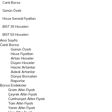
Canlı Borsa
Günün Özeti
Hisse Senedi Fiyatları
BIST 30 Hisseleri
BIST 50 Hisseleri
Ana Sayfa
BIST 100 Hisseleri
Canlı Borsa
Günün Özeti
En Çok Artan Hisseler
Hisse Fiyatları
Artan Hisseler
En Çok Düşen Hisseler
Düşen Hisseler
Hacmi Artanlar
Hacmi Artanlar
Adedi Artanlar
Geçmiş Kapanışlar
Dünya Borsaları
Raporlar
Dünya Borsaları
Borsa
Endeksler
Gram Altın Fiyatı
Raporlar
Çeyrek Altın Fiyatı
Endeksler
Cumhuriyet Altını Fiyatı
Tam Altın Fiyatı
Yarım Altın Fiyatı
DÖVİZ