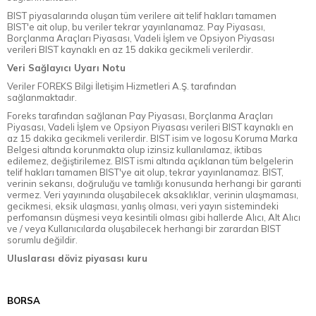
BIST piyasalarında oluşan tüm verilere ait telif hakları tamamen
BIST'e ait olup, bu veriler tekrar yayınlanamaz. Pay Piyasası,
Borçlanma Araçları Piyasası, Vadeli İşlem ve Opsiyon Piyasası
verileri BIST kaynaklı en az 15 dakika gecikmeli verilerdir.
Veri Sağlayıcı Uyarı Notu
Veriler FOREKS Bilgi İletişim Hizmetleri A.Ş. tarafından
sağlanmaktadır.
Foreks tarafından sağlanan Pay Piyasası, Borçlanma Araçları
Piyasası, Vadeli İşlem ve Opsiyon Piyasası verileri BIST kaynaklı en
az 15 dakika gecikmeli verilerdir. BIST isim ve logosu Koruma Marka
Belgesi altında korunmakta olup izinsiz kullanılamaz, iktibas
edilemez, değiştirilemez. BIST ismi altında açıklanan tüm belgelerin
telif hakları tamamen BIST'ye ait olup, tekrar yayınlanamaz. BIST,
verinin sekansı, doğruluğu ve tamlığı konusunda herhangi bir garanti
vermez. Veri yayınında oluşabilecek aksaklıklar, verinin ulaşmaması,
gecikmesi, eksik ulaşması, yanlış olması, veri yayın sistemindeki
perfomansın düşmesi veya kesintili olması gibi hallerde Alıcı, Alt Alıcı
ve / veya Kullanıcılarda oluşabilecek herhangi bir zarardan BIST
sorumlu değildir.
Uluslarası döviz piyasası kuru
BORSA