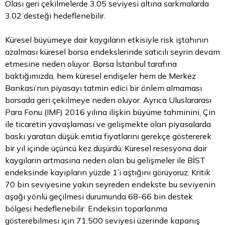
Olası geri çekilmelerde 3.05 seviyesi altına sarkmalarda
3.02 desteği hedeflenebilir.
Küresel büyümeye dair kaygıların etkisiyle risk iştahının
azalması küresel
borsa
endekslerinde satıcılı seyrin devam
etmesine neden oluyor. Borsa İstanbul tarafına
baktığımızda, hem küresel endişeler hem de Merkez
Bankası’nın piyasayı tatmin edici bir önlem almaması
borsada geri çekilmeye neden oluyor. Ayrıca Uluslararası
Para Fonu (IMF) 2016 yılına ilişkin büyüme tahminini, Çin
ile ticaretin yavaşlaması ve gelişmekte olan piyasalarda
baskı yaratan düşük emtia fiyatlarını gerekçe göstererek
bir yıl içinde üçüncü kez düşürdü. Küresel resesyona dair
kaygıların artmasına neden olan bu gelişmeler ile BİST
endeksinde kayıpların yüzde 1’i aştığını görüyoruz. Kritik
70 bin seviyesine yakın seyreden endekste bu seviyenin
aşağı yönlü geçilmesi durumunda 68-66 bin destek
bölgesi hedeflenebilir. Endeksin toparlanma
gösterebilmesi için 71.500 seviyesi üzerinde kapanış