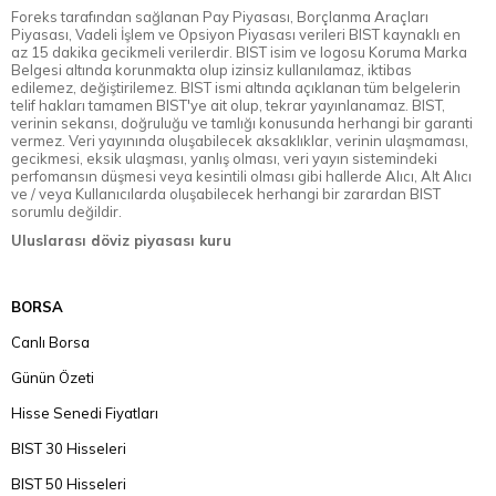
Foreks tarafından sağlanan Pay Piyasası, Borçlanma Araçları
Piyasası, Vadeli İşlem ve Opsiyon Piyasası verileri BIST kaynaklı en
az 15 dakika gecikmeli verilerdir. BIST isim ve logosu Koruma Marka
Belgesi altında korunmakta olup izinsiz kullanılamaz, iktibas
edilemez, değiştirilemez. BIST ismi altında açıklanan tüm belgelerin
telif hakları tamamen BIST'ye ait olup, tekrar yayınlanamaz. BIST,
verinin sekansı, doğruluğu ve tamlığı konusunda herhangi bir garanti
vermez. Veri yayınında oluşabilecek aksaklıklar, verinin ulaşmaması,
gecikmesi, eksik ulaşması, yanlış olması, veri yayın sistemindeki
perfomansın düşmesi veya kesintili olması gibi hallerde Alıcı, Alt Alıcı
ve / veya Kullanıcılarda oluşabilecek herhangi bir zarardan BIST
sorumlu değildir.
Uluslarası döviz piyasası kuru
BORSA
Canlı Borsa
Günün Özeti
Hisse Senedi Fiyatları
BIST 30 Hisseleri
BIST 50 Hisseleri