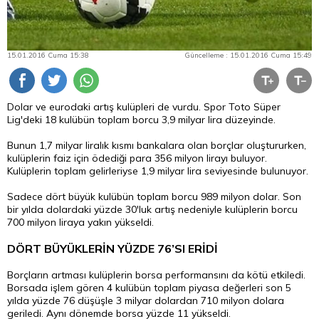
15.01.2016 Cuma 15:38
Güncelleme : 15.01.2016 Cuma 15:49
Dolar ve eurodaki artış kulüpleri de vurdu. Spor Toto Süper
Lig'deki 18 kulübün toplam borcu 3,9 milyar
lira
düzeyinde.
Bunun 1,7 milyar liralık kısmı bankalara olan borçlar oluştururken,
kulüplerin faiz için ödediği para 356 milyon lirayı buluyor.
Kulüplerin toplam gelirleriyse 1,9 milyar lira seviyesinde bulunuyor.
Sadece dört büyük kulübün toplam borcu 989 milyon
dolar
. Son
bir yılda dolardaki yüzde 30'luk artış nedeniyle kulüplerin borcu
700 milyon liraya yakın yükseldi.
DÖRT BÜYÜKLERİN YÜZDE 76’SI ERİDİ
Borçların artması kulüplerin
borsa
performansını da kötü etkiledi.
Borsada işlem gören 4 kulübün toplam piyasa değerleri son 5
yılda yüzde 76 düşüşle 3 milyar dolardan 710 milyon dolara
geriledi. Aynı dönemde borsa yüzde 11 yükseldi.