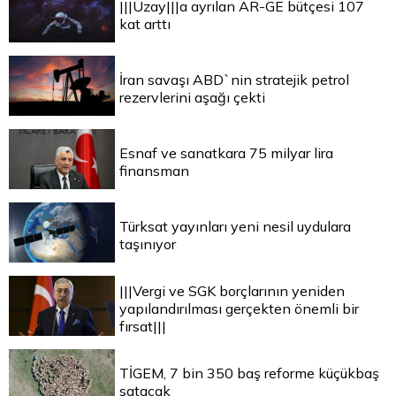
|||Uzay|||a ayrılan AR-GE bütçesi 107
kat arttı
İran savaşı ABD`nin stratejik petrol
rezervlerini aşağı çekti
Esnaf ve sanatkara 75 milyar lira
finansman
Türksat yayınları yeni nesil uydulara
taşınıyor
|||Vergi ve SGK borçlarının yeniden
yapılandırılması gerçekten önemli bir
fırsat|||
TİGEM, 7 bin 350 baş reforme küçükbaş
satacak