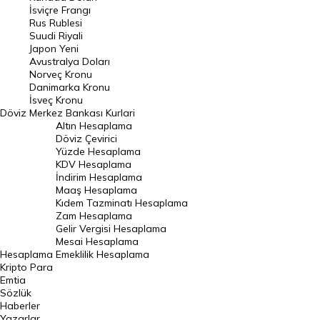
İsviçre Frangı
Riyal Kuru
Rus Rublesi
Suudi Riyali
Avustralya Doları
Japon Yeni
Avustralya Doları
Danimarka Kronu Kuru
Norveç Kronu
Danimarka Kronu
Kanada Doları Kuru
İsveç Kronu
Döviz
Merkez Bankası Kurlari
Norveç Kronu Kuru
Altın Hesaplama
İsveç Kronu Kuru
Döviz Çevirici
Yüzde Hesaplama
Japon Yeni Kuru
KDV Hesaplama
İndirim Hesaplama
Serbest Piyasa Döviz Kurları
Maaş Hesaplama
Kıdem Tazminatı Hesaplama
Merkez Bankası Döviz Kurları
Zam Hesaplama
Gelir Vergisi Hesaplama
ALTIN
Mesai Hesaplama
Hesaplama
Emeklilik Hesaplama
Altın Fiyatları
Kripto Para
Emtia
Gram Altın Fiyatı
Sözlük
Çeyrek Altın Fiyatı
Haberler
Yazarlar