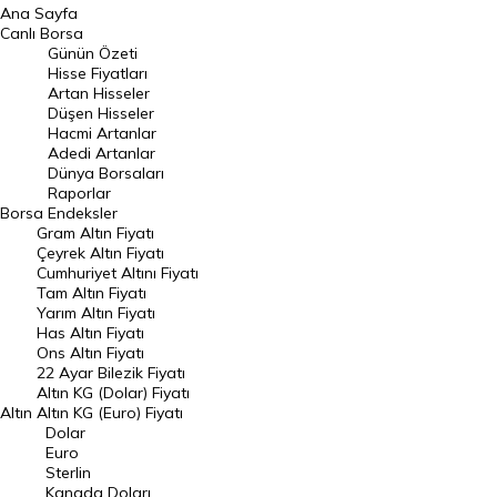
Ana Sayfa
BIST 100 Hisseleri
Canlı Borsa
Günün Özeti
En Çok Artan Hisseler
Hisse Fiyatları
Artan Hisseler
En Çok Düşen Hisseler
Düşen Hisseler
Hacmi Artanlar
Hacmi Artanlar
Adedi Artanlar
Geçmiş Kapanışlar
Dünya Borsaları
Raporlar
Dünya Borsaları
Borsa
Endeksler
Gram Altın Fiyatı
Raporlar
Çeyrek Altın Fiyatı
Endeksler
Cumhuriyet Altını Fiyatı
Tam Altın Fiyatı
Yarım Altın Fiyatı
DÖVİZ
Has Altın Fiyatı
Ons Altın Fiyatı
Döviz Kuru
22 Ayar Bilezik Fiyatı
Dolar Kuru
Altın KG (Dolar) Fiyatı
Altın
Altın KG (Euro) Fiyatı
Euro Kuru
Dolar
Euro
Pound Kuru
Sterlin
Kanada Doları
Frank Kuru