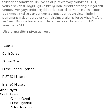
telif hakları tamamen BIST'ye ait olup, tekrar yayınlanamaz. BIST,
verinin sekansı, doğruluğu ve tamlığı konusunda herhangi bir garanti
vermez. Veri yayınında oluşabilecek aksaklıklar, verinin ulaşmaması,
gecikmesi, eksik ulaşması, yanlış olması, veri yayın sistemindeki
perfomansın düşmesi veya kesintili olması gibi hallerde Alıcı, Alt Alıcı
ve / veya Kullanıcılarda oluşabilecek herhangi bir zarardan BIST
sorumlu değildir.
Uluslarası döviz piyasası kuru
BORSA
Canlı Borsa
Günün Özeti
Hisse Senedi Fiyatları
BIST 30 Hisseleri
BIST 50 Hisseleri
Ana Sayfa
BIST 100 Hisseleri
Canlı Borsa
Günün Özeti
En Çok Artan Hisseler
Hisse Fiyatları
Artan Hisseler
En Çok Düşen Hisseler