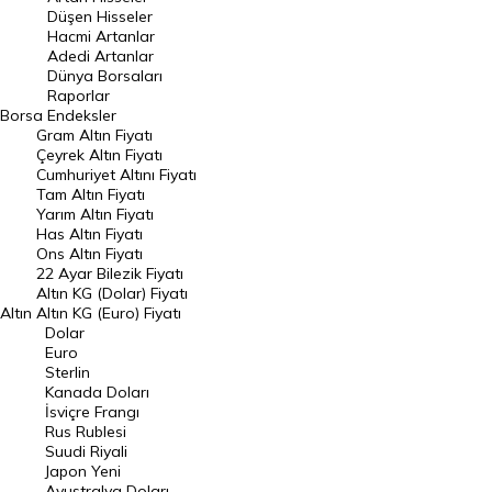
Düşen Hisseler
Hacmi Artanlar
Hacmi Artanlar
Adedi Artanlar
Geçmiş Kapanışlar
Dünya Borsaları
Raporlar
Dünya Borsaları
Borsa
Endeksler
Gram Altın Fiyatı
Raporlar
Çeyrek Altın Fiyatı
Endeksler
Cumhuriyet Altını Fiyatı
Tam Altın Fiyatı
Yarım Altın Fiyatı
DÖVİZ
Has Altın Fiyatı
Ons Altın Fiyatı
Döviz Kuru
22 Ayar Bilezik Fiyatı
Dolar Kuru
Altın KG (Dolar) Fiyatı
Altın
Altın KG (Euro) Fiyatı
Euro Kuru
Dolar
Euro
Pound Kuru
Sterlin
Kanada Doları
Frank Kuru
İsviçre Frangı
Riyal Kuru
Rus Rublesi
Suudi Riyali
Avustralya Doları
Japon Yeni
Avustralya Doları