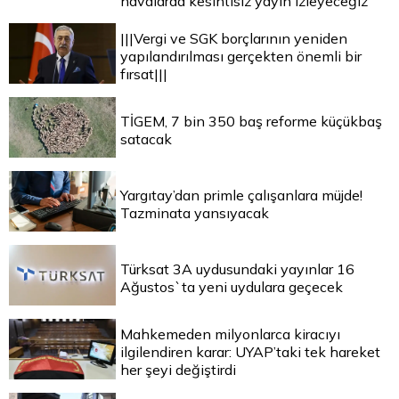
havalarda kesintisiz yayın izleyeceğiz
|||Vergi ve SGK borçlarının yeniden
yapılandırılması gerçekten önemli bir
fırsat|||
TİGEM, 7 bin 350 baş reforme küçükbaş
satacak
Yargıtay’dan primle çalışanlara müjde!
Tazminata yansıyacak
Türksat 3A uydusundaki yayınlar 16
Ağustos`ta yeni uydulara geçecek
Mahkemeden milyonlarca kiracıyı
ilgilendiren karar: UYAP’taki tek hareket
her şeyi değiştirdi