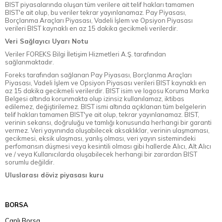
BIST piyasalarında oluşan tüm verilere ait telif hakları tamamen
BIST'e ait olup, bu veriler tekrar yayınlanamaz. Pay Piyasası,
Borçlanma Araçları Piyasası, Vadeli İşlem ve Opsiyon Piyasası
verileri BIST kaynaklı en az 15 dakika gecikmeli verilerdir.
Veri Sağlayıcı Uyarı Notu
Veriler FOREKS Bilgi İletişim Hizmetleri A.Ş. tarafından
sağlanmaktadır.
Foreks tarafından sağlanan Pay Piyasası, Borçlanma Araçları
Piyasası, Vadeli İşlem ve Opsiyon Piyasası verileri BIST kaynaklı en
az 15 dakika gecikmeli verilerdir. BIST isim ve logosu Koruma Marka
Belgesi altında korunmakta olup izinsiz kullanılamaz, iktibas
edilemez, değiştirilemez. BIST ismi altında açıklanan tüm belgelerin
telif hakları tamamen BIST'ye ait olup, tekrar yayınlanamaz. BIST,
verinin sekansı, doğruluğu ve tamlığı konusunda herhangi bir garanti
vermez. Veri yayınında oluşabilecek aksaklıklar, verinin ulaşmaması,
gecikmesi, eksik ulaşması, yanlış olması, veri yayın sistemindeki
perfomansın düşmesi veya kesintili olması gibi hallerde Alıcı, Alt Alıcı
ve / veya Kullanıcılarda oluşabilecek herhangi bir zarardan BIST
sorumlu değildir.
Uluslarası döviz piyasası kuru
BORSA
Canlı Borsa