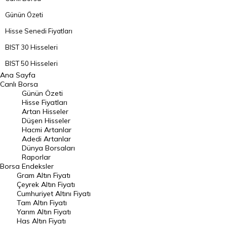
Günün Özeti
Hisse Senedi Fiyatları
BIST 30 Hisseleri
BIST 50 Hisseleri
Ana Sayfa
BIST 100 Hisseleri
Canlı Borsa
Günün Özeti
En Çok Artan Hisseler
Hisse Fiyatları
Artan Hisseler
En Çok Düşen Hisseler
Düşen Hisseler
Hacmi Artanlar
Hacmi Artanlar
Adedi Artanlar
Geçmiş Kapanışlar
Dünya Borsaları
Raporlar
Dünya Borsaları
Borsa
Endeksler
Gram Altın Fiyatı
Raporlar
Çeyrek Altın Fiyatı
Endeksler
Cumhuriyet Altını Fiyatı
Tam Altın Fiyatı
Yarım Altın Fiyatı
DÖVİZ
Has Altın Fiyatı