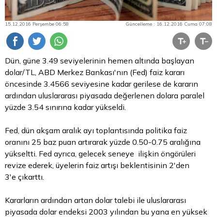
15.12.2016 Perşembe 06:58
Güncelleme : 16.12.2016 Cuma 07:08
Dün, güne 3.49 seviyelerinin hemen altında başlayan
dolar/TL, ABD Merkez Bankası'nın (Fed) faiz kararı
öncesinde 3.4566 seviyesine kadar gerilese de kararın
ardından uluslararası piyasada değerlenen dolara paralel
yüzde 3.54 sınırına kadar yükseldi.
Fed, dün akşam aralık ayı toplantısında politika faiz
oranını 25 baz puan artırarak yüzde 0.50-0.75 aralığına
yükseltti. Fed ayrıca, gelecek seneye ilişkin öngörüleri
revize ederek, üyelerin faiz artışı beklentisinin 2'den
3'e çıkarttı.
Kararların ardından artan
dolar
talebi ile uluslararası
piyasada dolar endeksi 2003 yılından bu yana en yüksek