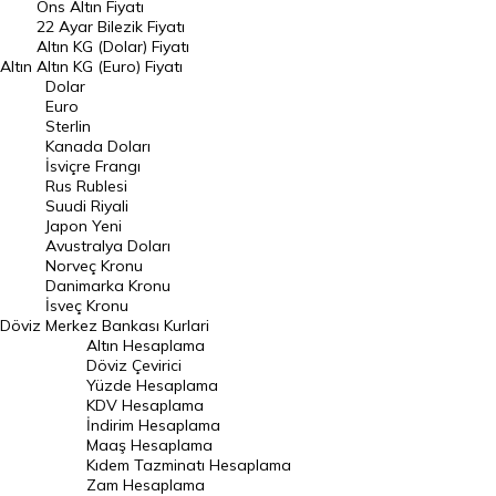
Ons Altın Fiyatı
Döviz Kuru
22 Ayar Bilezik Fiyatı
Dolar Kuru
Altın KG (Dolar) Fiyatı
Altın
Altın KG (Euro) Fiyatı
Euro Kuru
Dolar
Euro
Pound Kuru
Sterlin
Kanada Doları
Frank Kuru
İsviçre Frangı
Riyal Kuru
Rus Rublesi
Suudi Riyali
Avustralya Doları
Japon Yeni
Avustralya Doları
Danimarka Kronu Kuru
Norveç Kronu
Danimarka Kronu
Kanada Doları Kuru
İsveç Kronu
Döviz
Merkez Bankası Kurlari
Norveç Kronu Kuru
Altın Hesaplama
İsveç Kronu Kuru
Döviz Çevirici
Yüzde Hesaplama
Japon Yeni Kuru
KDV Hesaplama
İndirim Hesaplama
Serbest Piyasa Döviz Kurları
Maaş Hesaplama
Kıdem Tazminatı Hesaplama
Merkez Bankası Döviz Kurları
Zam Hesaplama