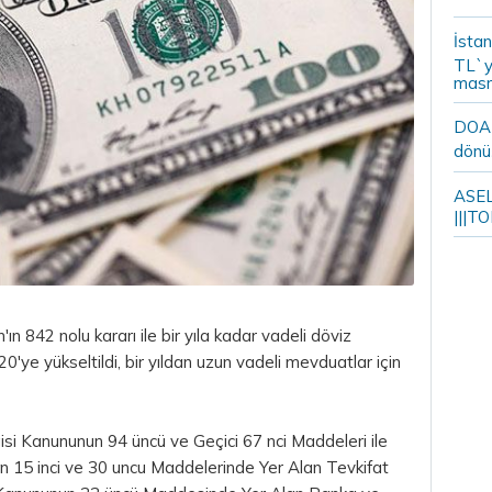
İstan
TL`y
masr
DOA m
dönü
ASELS
|||TO
842 nolu kararı ile bir yıla kadar vadeli döviz
ye yükseltildi, bir yıldan uzun vadeli mevduatlar için
isi Kanununun 94 üncü ve Geçici 67 nci Maddeleri ile
n 15 inci ve 30 uncu Maddelerinde Yer Alan Tevkifat