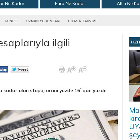
ar Ne Kadar
Euro Ne Kadar
Altın Ne K
GÜNCEL
UZMAN YORUMLARI
PİYASA TAKVİMİ
aplarıyla ilgili
uz
la kadar olan stopaj oranı yüzde 16`dan yüzde
Ma
kir
UYA
şey