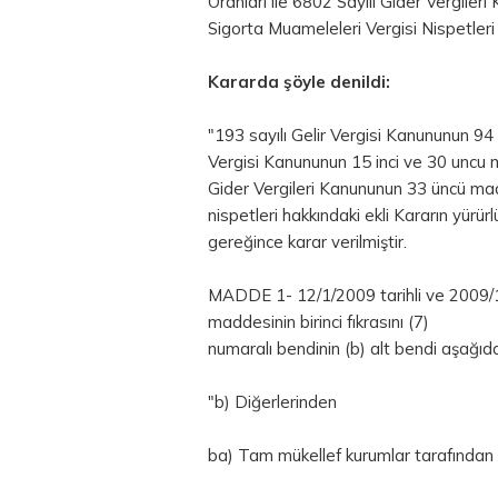
Oranları ile 6802 Sayılı Gider Vergil
Sigorta Muameleleri Vergisi Nispetleri
Kararda şöyle denildi:
"193 sayılı Gelir Vergisi Kanununun 94 
Vergisi Kanununun 15 inci ve 30 uncu m
Gider Vergileri Kanununun 33 üncü ma
nispetleri hakkındaki ekli Kararın yür
gereğince karar verilmiştir.
MADDE 1- 12/1/2009 tarihli ve 2009/145
maddesinin birinci fıkrasını (7)
numaralı bendinin (b) alt bendi aşağıdak
"b) Diğerlerinden
ba) Tam mükellef kurumlar tarafından yu