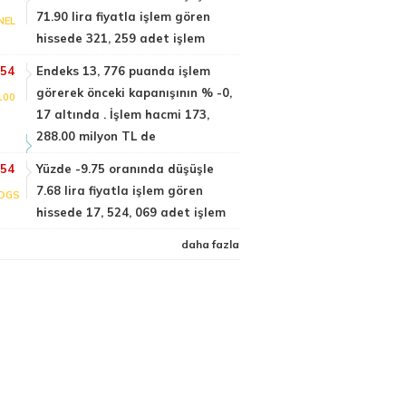
71.90 lira fiyatla işlem gören
NEL
hissede 321, 259 adet işlem
:54
Endeks 13, 776 puanda işlem
görerek önceki kapanışının % -0,
100
17 altında . İşlem hacmi 173,
288.00 milyon TL de
:54
Yüzde -9.75 oranında düşüşle
7.68 lira fiyatla işlem gören
DGS
hissede 17, 524, 069 adet işlem
daha fazla