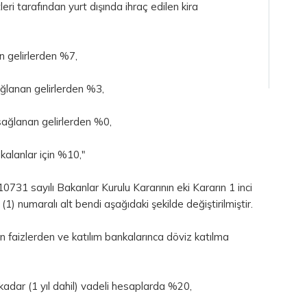
eri tarafından yurt dışında ihraç edilen kira
n gelirlerden %7,
 sağlanan gelirlerden %3,
 sağlanan gelirlerden %0,
 kalanlar için %10,"
31 sayılı Bakanlar Kurulu Kararının eki Kararın 1 inci
 (1) numaralı alt bendi aşağıdaki şekilde değiştirilmiştir.
n faizlerden ve katılım bankalarınca döviz katılma
a kadar (1 yıl dahil) vadeli hesaplarda %20,