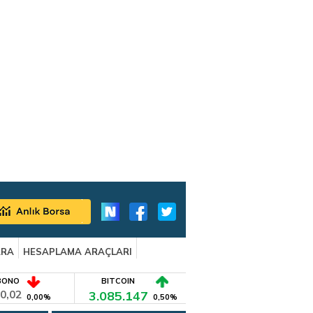
ARA
HESAPLAMA ARAÇLARI
BONO
BITCOIN
0,02
3.085.147
0,00%
0,50%