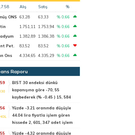
17:58
Alış
Satış
%
müş ONS
63,28
63,33
% 0,66
tin
1.751,11
1.753,94
% 0,66
ladyum
1.382,89
1.386,38
% 0,66
nt Pet.
83,52
83,52
% 0,66
ın Ons
4.334,65
4.335,29
% 0,66
ans Raporu
:59
BIST 30 endeksi dünkü
kapanışına göre -70, 55
030
kaybederek (% -0.45 ) 15, 584
:56
Yüzde -3.21 oranında düşüşle
44.04 lira fiyatla işlem gören
HOL
hissede 2, 601, 347 adet işlem
:55
Yüzde -4.32 oranında düşüşle