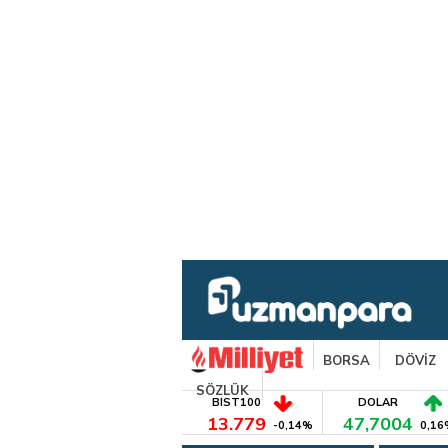
BORSA
DÖVİZ
SÖZLÜK
BIST100
DOLAR
13.779
47,7004
-0,14%
0,16