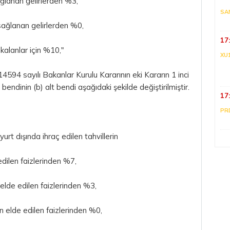
 sağlanan gelirlerden %3,
SA
 sağlanan gelirlerden %0,
17
 kalanlar için %10,"
XU
94 sayılı Bakanlar Kurulu Kararının eki Kararın 1 inci
 bendinin (b) alt bendi aşağıdaki şekilde değiştirilmiştir.
17
PR
rt dışında ihraç edilen tahvillerin
edilen faizlerinden %7,
an elde edilen faizlerinden %3,
an elde edilen faizlerinden %0,