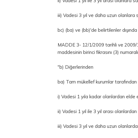
ii) Vadesi 1 yıl ile 3 yıl arası olanlara
iii) Vadesi 3 yıl ve daha uzun olanlara
bc) (ba) ve (bb)'de belirtilenler dışında
MADDE 3- 12/1/2009 tarihli ve 2009/145
maddesinin birinci fıkrasını (3) numaralı
"b) Diğerlerinden
ba) Tam mükellef kurumlar tarafından yu
i) Vadesi 1 yıla kadar olanlardan elde 
ii) Vadesi 1 yıl ile 3 yıl arası olanlard
iii) Vadesi 3 yıl ve daha uzun olanlard