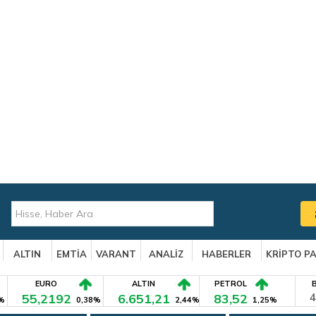
ALTIN
EMTİA
VARANT
ANALİZ
HABERLER
KRİPTO P
EURO
ALTIN
PETROL
55,2192
6.651,21
83,52
4
%
0,38%
2,44%
1,25%