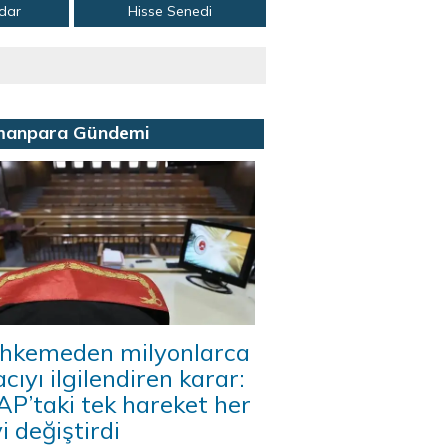
adar
Hisse Senedi
manpara Gündemi
hkemeden milyonlarca
acıyı ilgilendiren karar:
P’taki tek hareket her
i değiştirdi