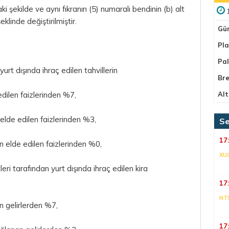
i şekilde ve aynı fıkranın (5) numaralı bendinin (b) alt
linde değiştirilmiştir.
Gü
Pla
Pa
rt dışında ihraç edilen tahvillerin
Bre
edilen faizlerinden %7,
Alt
an elde edilen faizlerinden %3,
Se
17
an elde edilen faizlerinden %0,
XU
eri tarafından yurt dışında ihraç edilen kira
17
NT
n gelirlerden %7,
17