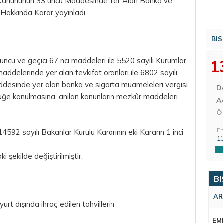
eri Kanununun 33 üncü Maddesinde Yer Alan Banka ve
 Hakkında Karar yayınladı.
BIS
üncü ve geçici 67 nci maddeleri ile 5520 sayılı Kurumlar
1
addelerinde yer alan tevkifat oranları ile 6802 sayılı
ddesinde yer alan banka ve sigorta muameleleri vergisi
D
ürlüğe konulmasına, anılan kanunların mezkûr maddeleri
Aç
Ö
En
92 sayılı Bakanlar Kurulu Kararının eki Kararın 1 inci
1
i şekilde değiştirilmiştir.
BI
AR
rt dışında ihraç edilen tahvillerin
EM