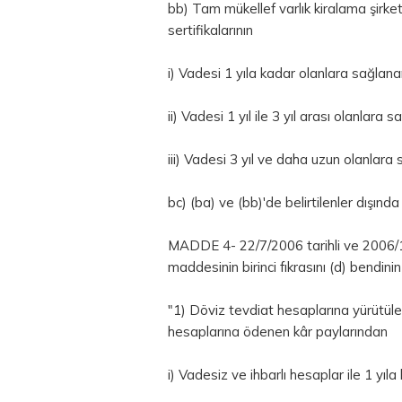
bb) Tam mükellef varlık kiralama şirketl
sertifikalarının
i) Vadesi 1 yıla kadar olanlara sağlana
ii) Vadesi 1 yıl ile 3 yıl arası olanlara
iii) Vadesi 3 yıl ve daha uzun olanlara
bc) (ba) ve (bb)'de belirtilenler dışında
MADDE 4- 22/7/2006 tarihli ve 2006/107
maddesinin birinci fıkrasını (d) bendinin
"1) Döviz tevdiat hesaplarına yürütüle
hesaplarına ödenen kâr paylarından
i) Vadesiz ve ihbarlı hesaplar ile 1 yıl