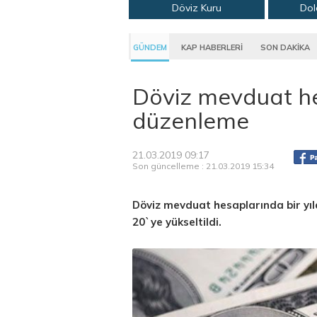
Döviz Kuru
Dol
GÜNDEM
KAP HABERLERİ
SON DAKİKA
Döviz mevduat hes
düzenleme
21.03.2019 09:17
Son güncelleme : 21.03.2019 15:34
Döviz mevduat hesaplarında bir yı
20`ye yükseltildi.