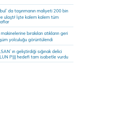
bul`da taşınmanın maliyeti 200 bin
e ulaştı! İşte kalem kalem tüm
aflar
akinelerine bırakılan atıkların geri
şüm yolculuğu görüntülendi
AN`ın geliştirdiği sığınak delici
LUN P||| hedefi tam isabetle vurdu