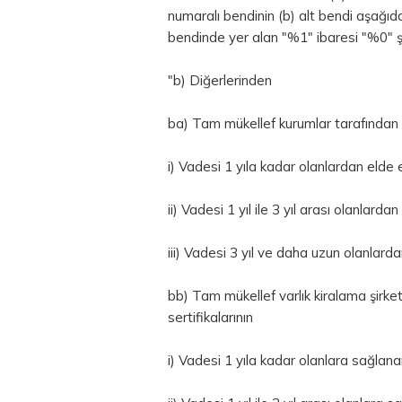
numaralı bendinin (b) alt bendi aşağıdak
bendinde yer alan "%1" ibaresi "%0" şek
"b) Diğerlerinden
ba) Tam mükellef kurumlar tarafından yu
i) Vadesi 1 yıla kadar olanlardan elde 
ii) Vadesi 1 yıl ile 3 yıl arası olanlard
iii) Vadesi 3 yıl ve daha uzun olanlard
bb) Tam mükellef varlık kiralama şirketl
sertifikalarının
i) Vadesi 1 yıla kadar olanlara sağlana