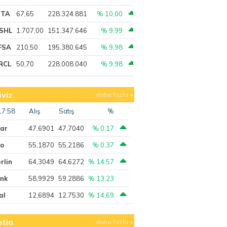
PTA
67,65
228.324.881
% 10,00
SHL
1.707,00
151.347.646
% 9,99
FSA
210,50
195.380.645
% 9,98
RCL
50,70
228.008.040
% 9,98
viz
daha fazla
17:58
Alış
Satış
%
lar
47,6901
47,7040
% 0,17
ro
55,1870
55,2186
% 0,37
rlin
64,3049
64,6272
% 14,57
ank
58,9929
59,2886
% 13,23
al
12,6894
12,7530
% 14,69
tia
daha fazla