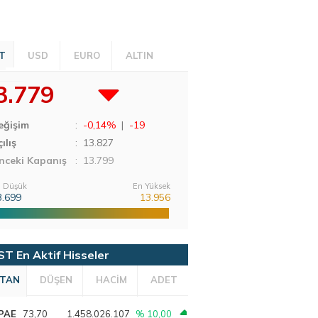
T
USD
EURO
ALTIN
3.779
eğişim
:
-0,14%
|
-19
ılış
:
13.827
nceki Kapanış
: 13.799
 Düşük
En Yüksek
3.699
13.956
ST En Aktif Hisseler
TAN
DÜŞEN
HACİM
ADET
PAE
73,70
1.458.026.107
% 10,00