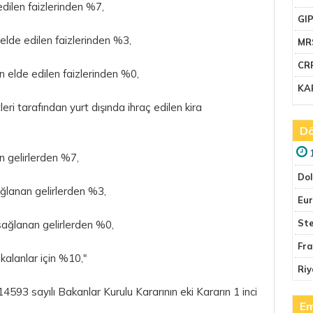
edilen faizlerinden %7,
GI
an elde edilen faizlerinden %3,
MR
CR
an elde edilen faizlerinden %0,
KA
eri tarafından yurt dışında ihraç edilen kira
Dö
n gelirlerden %7,
Do
 sağlanan gelirlerden %3,
Eu
Ste
 sağlanan gelirlerden %0,
Fr
 kalanlar için %10,"
Riy
93 sayılı Bakanlar Kurulu Kararının eki Kararın 1 inci
Em