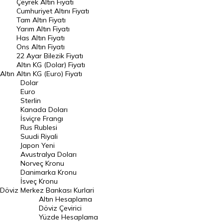
Çeyrek Altın Fiyatı
Endeksler
Cumhuriyet Altını Fiyatı
Tam Altın Fiyatı
Yarım Altın Fiyatı
DÖVİZ
Has Altın Fiyatı
Ons Altın Fiyatı
Döviz Kuru
22 Ayar Bilezik Fiyatı
Dolar Kuru
Altın KG (Dolar) Fiyatı
Altın
Altın KG (Euro) Fiyatı
Euro Kuru
Dolar
Euro
Pound Kuru
Sterlin
Kanada Doları
Frank Kuru
İsviçre Frangı
Riyal Kuru
Rus Rublesi
Suudi Riyali
Avustralya Doları
Japon Yeni
Avustralya Doları
Danimarka Kronu Kuru
Norveç Kronu
Danimarka Kronu
Kanada Doları Kuru
İsveç Kronu
Döviz
Merkez Bankası Kurlari
Norveç Kronu Kuru
Altın Hesaplama
İsveç Kronu Kuru
Döviz Çevirici
Yüzde Hesaplama
Japon Yeni Kuru