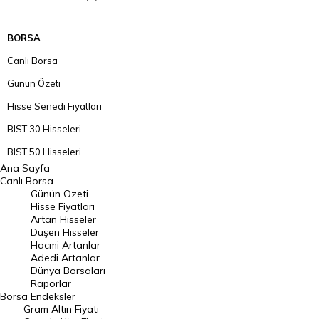
BORSA
Canlı Borsa
Günün Özeti
Hisse Senedi Fiyatları
BIST 30 Hisseleri
BIST 50 Hisseleri
Ana Sayfa
BIST 100 Hisseleri
Canlı Borsa
Günün Özeti
En Çok Artan Hisseler
Hisse Fiyatları
Artan Hisseler
En Çok Düşen Hisseler
Düşen Hisseler
Hacmi Artanlar
Hacmi Artanlar
Adedi Artanlar
Geçmiş Kapanışlar
Dünya Borsaları
Raporlar
Dünya Borsaları
Borsa
Endeksler
Gram Altın Fiyatı
Raporlar