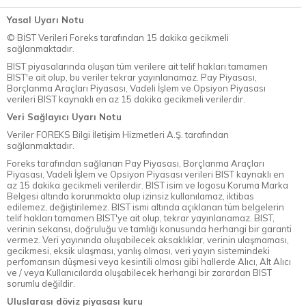
Yasal Uyarı Notu
© BİST Verileri Foreks tarafından 15 dakika gecikmeli
sağlanmaktadır.
BIST piyasalarında oluşan tüm verilere ait telif hakları tamamen
BIST'e ait olup, bu veriler tekrar yayınlanamaz. Pay Piyasası,
Borçlanma Araçları Piyasası, Vadeli İşlem ve Opsiyon Piyasası
verileri BIST kaynaklı en az 15 dakika gecikmeli verilerdir.
Veri Sağlayıcı Uyarı Notu
Veriler FOREKS Bilgi İletişim Hizmetleri A.Ş. tarafından
sağlanmaktadır.
Foreks tarafından sağlanan Pay Piyasası, Borçlanma Araçları
Piyasası, Vadeli İşlem ve Opsiyon Piyasası verileri BIST kaynaklı en
az 15 dakika gecikmeli verilerdir. BIST isim ve logosu Koruma Marka
Belgesi altında korunmakta olup izinsiz kullanılamaz, iktibas
edilemez, değiştirilemez. BIST ismi altında açıklanan tüm belgelerin
telif hakları tamamen BIST'ye ait olup, tekrar yayınlanamaz. BIST,
verinin sekansı, doğruluğu ve tamlığı konusunda herhangi bir garanti
vermez. Veri yayınında oluşabilecek aksaklıklar, verinin ulaşmaması,
gecikmesi, eksik ulaşması, yanlış olması, veri yayın sistemindeki
perfomansın düşmesi veya kesintili olması gibi hallerde Alıcı, Alt Alıcı
ve / veya Kullanıcılarda oluşabilecek herhangi bir zarardan BIST
sorumlu değildir.
Uluslarası döviz piyasası kuru