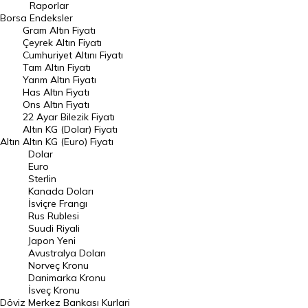
Raporlar
Dünya Borsaları
Borsa
Endeksler
Gram Altın Fiyatı
Raporlar
Çeyrek Altın Fiyatı
Endeksler
Cumhuriyet Altını Fiyatı
Tam Altın Fiyatı
Yarım Altın Fiyatı
DÖVİZ
Has Altın Fiyatı
Ons Altın Fiyatı
Döviz Kuru
22 Ayar Bilezik Fiyatı
Dolar Kuru
Altın KG (Dolar) Fiyatı
Altın
Altın KG (Euro) Fiyatı
Euro Kuru
Dolar
Euro
Pound Kuru
Sterlin
Kanada Doları
Frank Kuru
İsviçre Frangı
Riyal Kuru
Rus Rublesi
Suudi Riyali
Avustralya Doları
Japon Yeni
Avustralya Doları
Danimarka Kronu Kuru
Norveç Kronu
Danimarka Kronu
Kanada Doları Kuru
İsveç Kronu
Döviz
Merkez Bankası Kurlari
Norveç Kronu Kuru