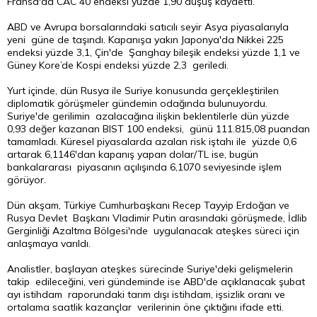
Fransa'da CAC 40 endeksi yüzde 1,90 düşüş kaydetti.
ABD ve Avrupa borsalarındaki satıcılı seyir Asya piyasalarıyla
yeni güne de taşındı. Kapanışa yakın Japonya'da Nikkei 225
endeksi yüzde 3,1, Çin'de Şanghay bileşik endeksi yüzde 1,1 ve
Güney Kore’de Kospi endeksi yüzde 2,3 geriledi.
Yurt içinde, dün Rusya ile Suriye konusunda gerçekleştirilen
diplomatik görüşmeler gündemin odağında bulunuyordu.
Suriye'de gerilimin azalacağına ilişkin beklentilerle dün yüzde
0,93 değer kazanan BIST 100 endeksi, günü 111.815,08 puandan
tamamladı. Küresel piyasalarda azalan risk iştahı ile yüzde 0,6
artarak 6,1146'dan kapanış yapan dolar/TL ise, bugün
bankalararası piyasanın açılışında 6,1070 seviyesinde işlem
görüyor.
Dün akşam, Türkiye Cumhurbaşkanı Recep Tayyip Erdoğan ve
Rusya Devlet Başkanı Vladimir Putin arasındaki görüşmede, İdlib
Gerginliği Azaltma Bölgesi'nde uygulanacak ateşkes süreci için
anlaşmaya varıldı.
Analistler, başlayan ateşkes sürecinde Suriye'deki gelişmelerin
takip edileceğini, veri gündeminde ise ABD'de açıklanacak şubat
ayı istihdam raporundaki tarım dışı istihdam, işsizlik oranı ve
ortalama saatlik kazançlar verilerinin öne çıktığını ifade etti.