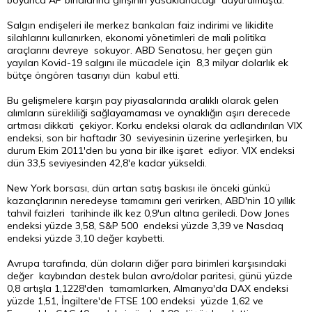
boyunca AP binalarına girişinin yasaklanacağı duyurulmuştu.
Salgın endişeleri ile merkez bankaları faiz indirimi ve likidite
silahlarını kullanırken, ekonomi yönetimleri de mali politika
araçlarını devreye sokuyor. ABD Senatosu, her geçen gün
yayılan Kovid-19 salgını ile mücadele için 8,3 milyar dolarlık ek
bütçe öngören tasarıyı dün kabul etti.
Bu gelişmelere karşın pay piyasalarında aralıklı olarak gelen
alımların sürekliliği sağlayamaması ve oynaklığın aşırı derecede
artması dikkati çekiyor. Korku endeksi olarak da adlandırılan VIX
endeksi, son bir haftadır 30 seviyesinin üzerine yerleşirken, bu
durum Ekim 2011'den bu yana bir ilke işaret ediyor. VIX endeksi
dün 33,5 seviyesinden 42,8'e kadar yükseldi.
New York borsası, dün artan satış baskısı ile önceki günkü
kazançlarının neredeyse tamamını geri verirken, ABD'nin 10 yıllık
tahvil faizleri tarihinde ilk kez 0,9'un altına geriledi. Dow Jones
endeksi yüzde 3,58, S&P 500 endeksi yüzde 3,39 ve Nasdaq
endeksi yüzde 3,10 değer kaybetti.
Avrupa tarafında, dün doların diğer para birimleri karşısındaki
değer kaybından destek bulan avro/dolar paritesi, günü yüzde
0,8 artışla 1,1228'den tamamlarken, Almanya'da DAX endeksi
yüzde 1,51, İngiltere'de FTSE 100 endeksi yüzde 1,62 ve