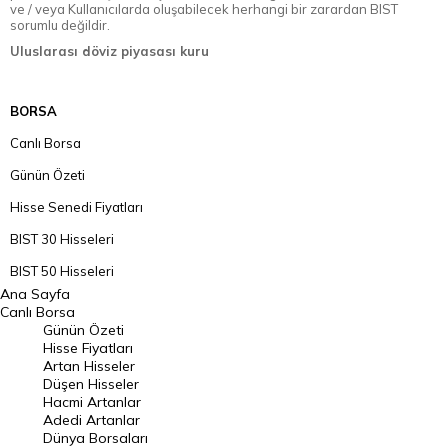
ve / veya Kullanıcılarda oluşabilecek herhangi bir zarardan BIST
sorumlu değildir.
Uluslarası döviz piyasası kuru
BORSA
Canlı Borsa
Günün Özeti
Hisse Senedi Fiyatları
BIST 30 Hisseleri
BIST 50 Hisseleri
Ana Sayfa
BIST 100 Hisseleri
Canlı Borsa
Günün Özeti
En Çok Artan Hisseler
Hisse Fiyatları
Artan Hisseler
En Çok Düşen Hisseler
Düşen Hisseler
Hacmi Artanlar
Hacmi Artanlar
Adedi Artanlar
Geçmiş Kapanışlar
Dünya Borsaları