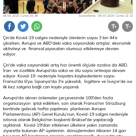
06.03.2020 Cuma 09:38
Güncelleme : 06.03.2020 Cuma 13:13
Çin’de Kovid-19 salgını nedeniyle ölenlerin sayısı 3 bin 44’e
çıkarken, Avrupa ve ABD'deki vaka sayısındaki artışlar, ekonomik
aktiviteyi ve finansal piyasaları olumsuz etkilemeye devam
ediyor.
Çin'de vaka sayısındaki artış hızı önemli ölçüde azalsa da ABD,
İran ve özellikle Avrupa'da vaka ve ölü sayısı artmaya devam
ediyor. Kovid-19 nedeniyle hayatını kaybedenlerin sayısı
Fransa'da 6'ya, İspanya'da 3'e yükseldi, İngiltere ve İsviçre'de ise
ilk kez salgına bağlı can kaybı yaşandı.
Avrupa'da alınan önlemeler çerçevesinde 100'den fazla
organizasyon iptal edilirken, son olarak Fransa'nın Strazburg
kentinde gelecek hafta yapılması planlanan Avrupa
Parlamentosu (AP) Genel Kurulu’nun, Kovid-19 salgını nedeniyle
istisnai olarak Belçika'nın başkenti Brüksel'de yapılacağı
açıklandı. Kovid-19'dan etkilenen ülkelere yakın zamanda
ziyarette bulunan AP üyelerinin dönüşlerinden itibaren 14 gün