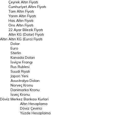
Çeyrek Altın Fiyatı
Endeksler
Cumhuriyet Altını Fiyatı
Tam Altın Fiyatı
Yarım Altın Fiyatı
DÖVİZ
Has Altın Fiyatı
Ons Altın Fiyatı
Döviz Kuru
22 Ayar Bilezik Fiyatı
Dolar Kuru
Altın KG (Dolar) Fiyatı
Altın
Altın KG (Euro) Fiyatı
Euro Kuru
Dolar
Euro
Pound Kuru
Sterlin
Kanada Doları
Frank Kuru
İsviçre Frangı
Riyal Kuru
Rus Rublesi
Suudi Riyali
Avustralya Doları
Japon Yeni
Avustralya Doları
Danimarka Kronu Kuru
Norveç Kronu
Danimarka Kronu
Kanada Doları Kuru
İsveç Kronu
Döviz
Merkez Bankası Kurlari
Norveç Kronu Kuru
Altın Hesaplama
İsveç Kronu Kuru
Döviz Çevirici
Yüzde Hesaplama