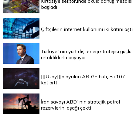
Kırtasiye sektöründe okula dönüş mesaisi
başladı
Çiftçilerin internet kullanımı iki katını aştı
Türkiye`nin yurt dışı enerji stratejisi güçlü
ortaklıklarla büyüyor
|||Uzay|||a ayrılan AR-GE bütçesi 107
kat arttı
İran savaşı ABD`nin stratejik petrol
rezervlerini aşağı çekti