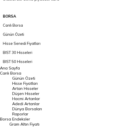
BORSA
Canlı Borsa
Günün Özeti
Hisse Senedi Fiyatları
BIST 30 Hisseleri
BIST 50 Hisseleri
Ana Sayfa
BIST 100 Hisseleri
Canlı Borsa
Günün Özeti
En Çok Artan Hisseler
Hisse Fiyatları
Artan Hisseler
En Çok Düşen Hisseler
Düşen Hisseler
Hacmi Artanlar
Hacmi Artanlar
Adedi Artanlar
Geçmiş Kapanışlar
Dünya Borsaları
Raporlar
Dünya Borsaları
Borsa
Endeksler
Gram Altın Fiyatı
Raporlar