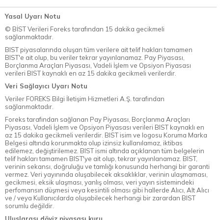
Yasal Uyarı Notu
© BİST Verileri Foreks tarafından 15 dakika gecikmeli
sağlanmaktadır.
BIST piyasalarında oluşan tüm verilere ait telif hakları tamamen
BIST'e ait olup, bu veriler tekrar yayınlanamaz. Pay Piyasası,
Borçlanma Araçları Piyasası, Vadeli İşlem ve Opsiyon Piyasası
verileri BIST kaynaklı en az 15 dakika gecikmeli verilerdir.
Veri Sağlayıcı Uyarı Notu
Veriler FOREKS Bilgi İletişim Hizmetleri A.Ş. tarafından
sağlanmaktadır.
Foreks tarafından sağlanan Pay Piyasası, Borçlanma Araçları
Piyasası, Vadeli İşlem ve Opsiyon Piyasası verileri BIST kaynaklı en
az 15 dakika gecikmeli verilerdir. BIST isim ve logosu Koruma Marka
Belgesi altında korunmakta olup izinsiz kullanılamaz, iktibas
edilemez, değiştirilemez. BIST ismi altında açıklanan tüm belgelerin
telif hakları tamamen BIST'ye ait olup, tekrar yayınlanamaz. BIST,
verinin sekansı, doğruluğu ve tamlığı konusunda herhangi bir garanti
vermez. Veri yayınında oluşabilecek aksaklıklar, verinin ulaşmaması,
gecikmesi, eksik ulaşması, yanlış olması, veri yayın sistemindeki
perfomansın düşmesi veya kesintili olması gibi hallerde Alıcı, Alt Alıcı
ve / veya Kullanıcılarda oluşabilecek herhangi bir zarardan BIST
sorumlu değildir.
Uluslarası döviz piyasası kuru