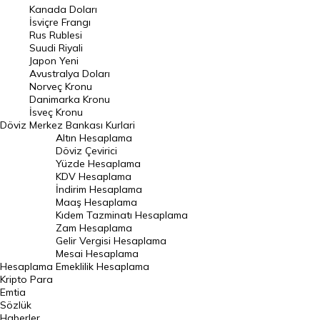
Kanada Doları
Frank Kuru
İsviçre Frangı
Riyal Kuru
Rus Rublesi
Suudi Riyali
Avustralya Doları
Japon Yeni
Avustralya Doları
Danimarka Kronu Kuru
Norveç Kronu
Danimarka Kronu
Kanada Doları Kuru
İsveç Kronu
Döviz
Merkez Bankası Kurlari
Norveç Kronu Kuru
Altın Hesaplama
İsveç Kronu Kuru
Döviz Çevirici
Yüzde Hesaplama
Japon Yeni Kuru
KDV Hesaplama
İndirim Hesaplama
Serbest Piyasa Döviz Kurları
Maaş Hesaplama
Kıdem Tazminatı Hesaplama
Merkez Bankası Döviz Kurları
Zam Hesaplama
Gelir Vergisi Hesaplama
ALTIN
Mesai Hesaplama
Hesaplama
Emeklilik Hesaplama
Altın Fiyatları
Kripto Para
Emtia
Gram Altın Fiyatı
Sözlük
Çeyrek Altın Fiyatı
Haberler