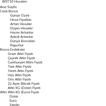
BIST 50 Hisseleri
Ana Sayfa
BIST 100 Hisseleri
Canlı Borsa
Günün Özeti
En Çok Artan Hisseler
Hisse Fiyatları
Artan Hisseler
En Çok Düşen Hisseler
Düşen Hisseler
Hacmi Artanlar
Hacmi Artanlar
Adedi Artanlar
Geçmiş Kapanışlar
Dünya Borsaları
Raporlar
Dünya Borsaları
Borsa
Endeksler
Gram Altın Fiyatı
Raporlar
Çeyrek Altın Fiyatı
Endeksler
Cumhuriyet Altını Fiyatı
Tam Altın Fiyatı
Yarım Altın Fiyatı
DÖVİZ
Has Altın Fiyatı
Ons Altın Fiyatı
Döviz Kuru
22 Ayar Bilezik Fiyatı
Dolar Kuru
Altın KG (Dolar) Fiyatı
Altın
Altın KG (Euro) Fiyatı
Euro Kuru
Dolar
Euro
Pound Kuru
Sterlin