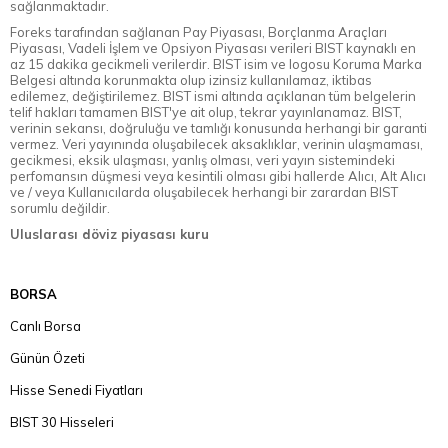
sağlanmaktadır.
Foreks tarafından sağlanan Pay Piyasası, Borçlanma Araçları
Piyasası, Vadeli İşlem ve Opsiyon Piyasası verileri BIST kaynaklı en
az 15 dakika gecikmeli verilerdir. BIST isim ve logosu Koruma Marka
Belgesi altında korunmakta olup izinsiz kullanılamaz, iktibas
edilemez, değiştirilemez. BIST ismi altında açıklanan tüm belgelerin
telif hakları tamamen BIST'ye ait olup, tekrar yayınlanamaz. BIST,
verinin sekansı, doğruluğu ve tamlığı konusunda herhangi bir garanti
vermez. Veri yayınında oluşabilecek aksaklıklar, verinin ulaşmaması,
gecikmesi, eksik ulaşması, yanlış olması, veri yayın sistemindeki
perfomansın düşmesi veya kesintili olması gibi hallerde Alıcı, Alt Alıcı
ve / veya Kullanıcılarda oluşabilecek herhangi bir zarardan BIST
sorumlu değildir.
Uluslarası döviz piyasası kuru
BORSA
Canlı Borsa
Günün Özeti
Hisse Senedi Fiyatları
BIST 30 Hisseleri