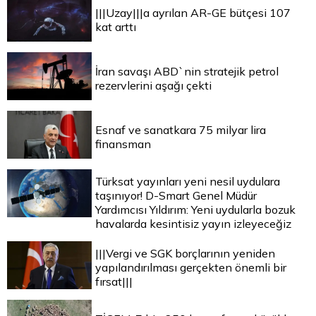
|||Uzay|||a ayrılan AR-GE bütçesi 107
kat arttı
İran savaşı ABD`nin stratejik petrol
rezervlerini aşağı çekti
Esnaf ve sanatkara 75 milyar lira
finansman
Türksat yayınları yeni nesil uydulara
taşınıyor! D-Smart Genel Müdür
Yardımcısı Yıldırım: Yeni uydularla bozuk
havalarda kesintisiz yayın izleyeceğiz
|||Vergi ve SGK borçlarının yeniden
yapılandırılması gerçekten önemli bir
fırsat|||