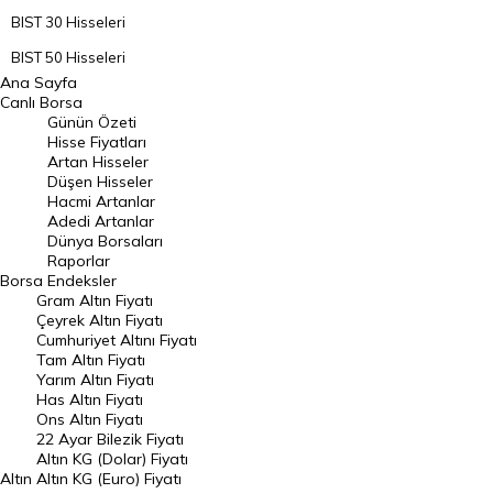
BIST 30 Hisseleri
BIST 50 Hisseleri
Ana Sayfa
BIST 100 Hisseleri
Canlı Borsa
Günün Özeti
En Çok Artan Hisseler
Hisse Fiyatları
Artan Hisseler
En Çok Düşen Hisseler
Düşen Hisseler
Hacmi Artanlar
Hacmi Artanlar
Adedi Artanlar
Geçmiş Kapanışlar
Dünya Borsaları
Raporlar
Dünya Borsaları
Borsa
Endeksler
Gram Altın Fiyatı
Raporlar
Çeyrek Altın Fiyatı
Endeksler
Cumhuriyet Altını Fiyatı
Tam Altın Fiyatı
Yarım Altın Fiyatı
DÖVİZ
Has Altın Fiyatı
Ons Altın Fiyatı
Döviz Kuru
22 Ayar Bilezik Fiyatı
Dolar Kuru
Altın KG (Dolar) Fiyatı
Altın
Altın KG (Euro) Fiyatı
Euro Kuru