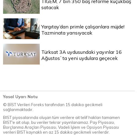
TİGEM, 7 bin 350 baş reforme küçükbaş
satacak
Yargıtay’dan primle çalışanlara müjde!
Tazminata yansıyacak
Türksat 3A uydusundaki yayınlar 16
Ağustos`ta yeni uydulara geçecek
Yasal Uyarı Notu
© BİST Verileri Foreks tarafından 15 dakika gecikmeli
sağlanmaktadır.
BIST piyasalarında oluşan tüm verilere ait telif hakları tamamen
BIST'e ait olup, bu veriler tekrar yayınlanamaz. Pay Piyasası,
Borçlanma Araçları Piyasası, Vadeli İşlem ve Opsiyon Piyasası
verileri BIST kaynaklı en az 15 dakika gecikmeli verilerdir.