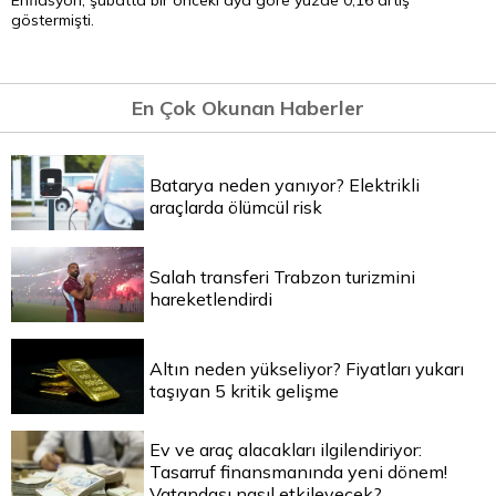
Enflasyon, şubatta bir önceki aya göre yüzde 0,16 artış
göstermişti.
En Çok Okunan Haberler
Batarya neden yanıyor? Elektrikli
araçlarda ölümcül risk
Salah transferi Trabzon turizmini
hareketlendirdi
Altın neden yükseliyor? Fiyatları yukarı
taşıyan 5 kritik gelişme
Ev ve araç alacakları ilgilendiriyor:
Tasarruf finansmanında yeni dönem!
Vatandaşı nasıl etkileyecek?