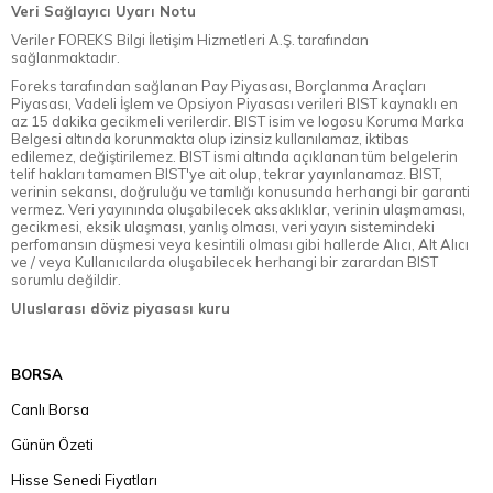
Veri Sağlayıcı Uyarı Notu
Veriler FOREKS Bilgi İletişim Hizmetleri A.Ş. tarafından
sağlanmaktadır.
Foreks tarafından sağlanan Pay Piyasası, Borçlanma Araçları
Piyasası, Vadeli İşlem ve Opsiyon Piyasası verileri BIST kaynaklı en
az 15 dakika gecikmeli verilerdir. BIST isim ve logosu Koruma Marka
Belgesi altında korunmakta olup izinsiz kullanılamaz, iktibas
edilemez, değiştirilemez. BIST ismi altında açıklanan tüm belgelerin
telif hakları tamamen BIST'ye ait olup, tekrar yayınlanamaz. BIST,
verinin sekansı, doğruluğu ve tamlığı konusunda herhangi bir garanti
vermez. Veri yayınında oluşabilecek aksaklıklar, verinin ulaşmaması,
gecikmesi, eksik ulaşması, yanlış olması, veri yayın sistemindeki
perfomansın düşmesi veya kesintili olması gibi hallerde Alıcı, Alt Alıcı
ve / veya Kullanıcılarda oluşabilecek herhangi bir zarardan BIST
sorumlu değildir.
Uluslarası döviz piyasası kuru
BORSA
Canlı Borsa
Günün Özeti
Hisse Senedi Fiyatları