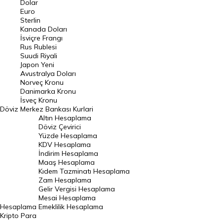
Dolar
Euro
Pound Kuru
Sterlin
Kanada Doları
Frank Kuru
İsviçre Frangı
Riyal Kuru
Rus Rublesi
Suudi Riyali
Avustralya Doları
Japon Yeni
Avustralya Doları
Danimarka Kronu Kuru
Norveç Kronu
Danimarka Kronu
Kanada Doları Kuru
İsveç Kronu
Döviz
Merkez Bankası Kurlari
Norveç Kronu Kuru
Altın Hesaplama
İsveç Kronu Kuru
Döviz Çevirici
Yüzde Hesaplama
Japon Yeni Kuru
KDV Hesaplama
İndirim Hesaplama
Serbest Piyasa Döviz Kurları
Maaş Hesaplama
Kıdem Tazminatı Hesaplama
Merkez Bankası Döviz Kurları
Zam Hesaplama
Gelir Vergisi Hesaplama
ALTIN
Mesai Hesaplama
Hesaplama
Emeklilik Hesaplama
Altın Fiyatları
Kripto Para