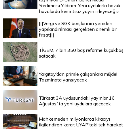
Yardımcısı Yıldırım: Yeni uydularla bozuk
havalarda kesintisiz yayın izleyeceğiz
|||Vergi ve SGK borçlarının yeniden
yapılandırılması gerçekten önemli bir
fırsat|||
TİGEM, 7 bin 350 baş reforme küçükbaş
satacak
Yargıtay’dan primle çalışanlara müjde!
Tazminata yansıyacak
Türksat 3A uydusundaki yayınlar 16
Ağustos`ta yeni uydulara geçecek
Mahkemeden milyonlarca kiracıyı
ilgilendiren karar: UYAP’taki tek hareket