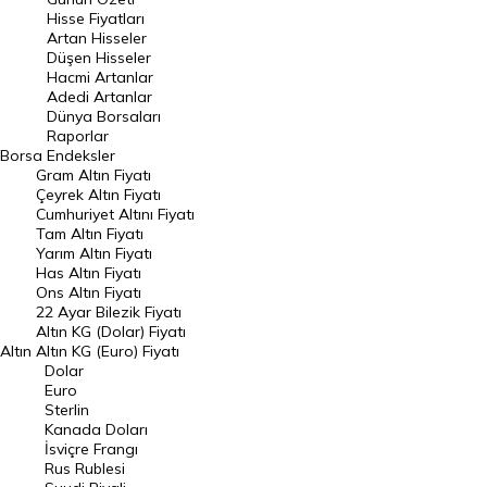
En Çok Artan Hisseler
Hisse Fiyatları
Artan Hisseler
En Çok Düşen Hisseler
Düşen Hisseler
Hacmi Artanlar
Hacmi Artanlar
Adedi Artanlar
Geçmiş Kapanışlar
Dünya Borsaları
Raporlar
Dünya Borsaları
Borsa
Endeksler
Gram Altın Fiyatı
Raporlar
Çeyrek Altın Fiyatı
Endeksler
Cumhuriyet Altını Fiyatı
Tam Altın Fiyatı
Yarım Altın Fiyatı
DÖVİZ
Has Altın Fiyatı
Ons Altın Fiyatı
Döviz Kuru
22 Ayar Bilezik Fiyatı
Dolar Kuru
Altın KG (Dolar) Fiyatı
Altın
Altın KG (Euro) Fiyatı
Euro Kuru
Dolar
Euro
Pound Kuru
Sterlin
Kanada Doları
Frank Kuru
İsviçre Frangı
Riyal Kuru
Rus Rublesi