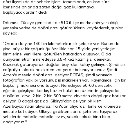
dört ilçemizde de şebeke işlemi tamamlandı, en kısa süre
içerisinde onlar da zaten doğal gaz kullanmaya
başlayacaklardır." dedi.
Dönmez, Türkiye genelinde de 510 il, ilçe merkezinin yer aldığı
yerleşim yerine de doğal gazı götürdüklerini kaydederek, şunları
söyledi:
"Orada da yine 140 bin kilometrekarelik şebeke var. Bunun da
yine büyük bir çoğunluğu özellikle son 15 yılda yeni yerleşim
birimlerine, yeni illere götürülen hatlardan oluşuyor. O da
dünyanın etrafını neredeyse 3,5-4 kez kazmışız demektir.
Kazarak götürüyoruz, dağdan bayırdan kolay gelmiyor. Şimdi siz
coğrafya olarak hakikaten zor yerde bulunuyorsunuz. Şimdi
Artvin'e mesela doğal gaz geçiyor BOTAŞ, şimdi yanımda
fotoğrafları yok, biliyorsunuz iş makineleri var, kaymaması için bir
başka iş makinesi onu tutuyor. Neredeyse 50-60 derecelik
eğimde çalışılıyor, kar kış bazen bulutların üzerinde çalışıyorlar,
düşünün zirve, 2 bin, 2 bin 500 metre zirveden doğal gaz boruları
geliyor. O doğal gaz da Sibirya'dan geliyor, bir kısmı
Azerbaycan'dan alıyoruz, İran'dan alıyoruz, binlerce kilometre
mesafe kat ediyor. Ülkeye girdikten sonra şehirlere taşıyoruz,
şehirlerde mahalle mahalle, ev ev, sokak sokak, bina bina
dağıtıyoruz."