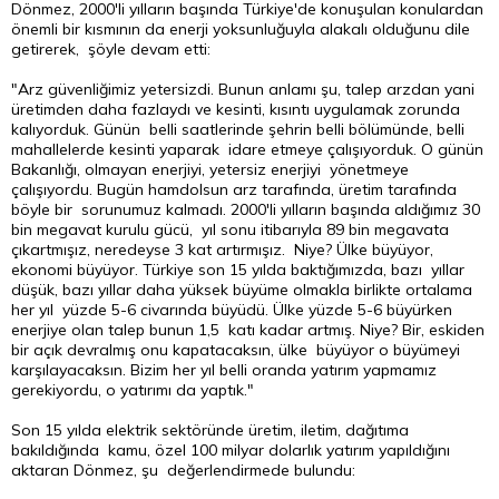
Dönmez, 2000'li yılların başında Türkiye'de konuşulan konulardan
önemli bir kısmının da enerji yoksunluğuyla alakalı olduğunu dile
getirerek, şöyle devam etti:
"Arz güvenliğimiz yetersizdi. Bunun anlamı şu, talep arzdan yani
üretimden daha fazlaydı ve kesinti, kısıntı uygulamak zorunda
kalıyorduk. Günün belli saatlerinde şehrin belli bölümünde, belli
mahallelerde kesinti yaparak idare etmeye çalışıyorduk. O günün
Bakanlığı, olmayan enerjiyi, yetersiz enerjiyi yönetmeye
çalışıyordu. Bugün hamdolsun arz tarafında, üretim tarafında
böyle bir sorunumuz kalmadı. 2000'li yılların başında aldığımız 30
bin megavat kurulu gücü, yıl sonu itibarıyla 89 bin megavata
çıkartmışız, neredeyse 3 kat artırmışız. Niye? Ülke büyüyor,
ekonomi büyüyor. Türkiye son 15 yılda baktığımızda, bazı yıllar
düşük, bazı yıllar daha yüksek büyüme olmakla birlikte ortalama
her yıl yüzde 5-6 civarında büyüdü. Ülke yüzde 5-6 büyürken
enerjiye olan talep bunun 1,5 katı kadar artmış. Niye? Bir, eskiden
bir açık devralmış onu kapatacaksın, ülke büyüyor o büyümeyi
karşılayacaksın.
Bizim
her yıl belli oranda yatırım yapmamız
gerekiyordu, o yatırımı da yaptık."
Son 15 yılda elektrik sektöründe üretim, iletim, dağıtıma
bakıldığında kamu, özel 100 milyar dolarlık yatırım yapıldığını
aktaran Dönmez, şu değerlendirmede bulundu: