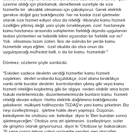
üzerine aldığı için planlamak, denetlemek suretiyle de size
hizmette bir aksaklık olmaması için çabalıyoruz. Gerek elektrik
gerekse doğal gaz baktığınızda her ne kadar özel işletmeler
olarak size hizmet ediyor olsa da niteliği itibarıyla kamu hizmeti
özelliğini yitirmiş değil, yani şöyle örnekleyeyim, özel hastaneyle
kamu hastanesi arasında sahiplerinin farklılığı dışında uygulanan
tedavi yöntemleri ve hekimlik bilimi açısından bir farklılık var mı?
Yok, olmaması lazım zaten. İkisi de aslında bir yerde kamu
hizmetidir veya eğitim, özel okulda da olsa onun da
uygulayacağı müfredat belli, o da bir kamu hizmetidir."
Dönmez, sözlerini şöyle sürdürdü:
"Eskiden sadece devletin verdiği hizmetler kamu hizmeti
sayılırken, devlet oralarda küçüldükçe, özel alana bıraktıkça
sanki artık buralar devletin kontrolünden çıkmış gibi veya kamu
hizmeti niteliğini kaybetmiş gibi bir algıya neden olabilir ama bizim
hukuki metinlerimizde, düzenlemelerimizde bunların kamu hizmeti
niteliği devam ediyor. Hatta elektrik dağıtımına baktığımızda
şebekenin mülkiyeti halihazırda TEDAŞ'ın yani kamu şirketinin. Biz
neyi özelleştirmişiz, işletme hakkı devri yapmışız. Düşünün,
belediyenin bir otobüsü var, belediye diyor ki 'Ben bundan sonra
işletmeyeceğim.' Otobüs ona ait işletmesini özelleştiriyor, sizler
de girişimci olarak giriyorsunuz, diyor ki 'Otobüse iyi bakacaksın,
25 sene sonra tekrar çalışır vaziyette senden geri alacağım,