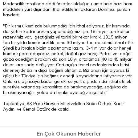
Madencilik tarafında ciddi fırsatlar olduğunu ama hala bazı ham
maddeleri yurt dışından ithal ettiklerini aktaran Dönmez, şunları
kaydetti:
"Bir kısmı ülkemizde bulunmadığı için ithal ediyoruz, bir kısmında
da yeteri kadar üretim yapamadığımız için. 18 milyar ton kömür
rezervimiz var, geçtiğimiz yıl tarihi bir rekor kırdık, 101,5 milyon
ton bir yılda kömür ürettik ama 30 milyon ton da kömür ithal ettik.
Şimdi bu ithalatı bizim azaltmamız lazım. 3-4 milyar dolar her yıl
kömüre para ödüyoruz, petrol, doğal gaz hariç. Petrol ve doğal
gaza ödediğimiz rakam da son 10 yıl ortalaması 40 ila 45 milyar
dolar arasında değişiyor. Cari açığın temel nedenlerinden birisi
de enerjide bizim dışa bağımlı olmamız. Biz onun için diyoruz ki
güçlü bir Türkiye için bağımsız enerji kaynaklarına ihtiyacımız var.
Onlara ulaşıncaya kadar gerekirse yurt dışından da ithal etmek
suretiyle vatandaşı karanlıkta da bırakmayacağız, soğukta da
bırakmayacağız, yolda da bırakmayacağız inşallah."
Toplantıya, AK Parti Giresun Milletvekilleri Sabri Öztürk, Kadir
Aydın ve Cemal Öztürk de katıldı.
En Çok Okunan Haberler