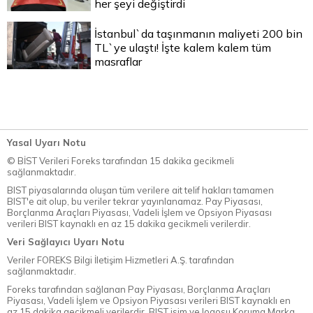
her şeyi değiştirdi
İstanbul`da taşınmanın maliyeti 200 bin
TL`ye ulaştı! İşte kalem kalem tüm
masraflar
Yasal Uyarı Notu
© BİST Verileri Foreks tarafından 15 dakika gecikmeli
sağlanmaktadır.
BIST piyasalarında oluşan tüm verilere ait telif hakları tamamen
BIST'e ait olup, bu veriler tekrar yayınlanamaz. Pay Piyasası,
Borçlanma Araçları Piyasası, Vadeli İşlem ve Opsiyon Piyasası
verileri BIST kaynaklı en az 15 dakika gecikmeli verilerdir.
Veri Sağlayıcı Uyarı Notu
Veriler FOREKS Bilgi İletişim Hizmetleri A.Ş. tarafından
sağlanmaktadır.
Foreks tarafından sağlanan Pay Piyasası, Borçlanma Araçları
Piyasası, Vadeli İşlem ve Opsiyon Piyasası verileri BIST kaynaklı en
az 15 dakika gecikmeli verilerdir. BIST isim ve logosu Koruma Marka