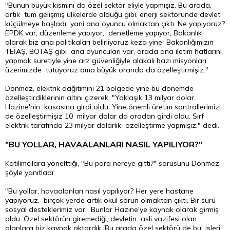
"Bunun büyük kısmını da özel sektör eliyle yapmışız. Bu arada,
artık tüm gelişmiş ülkelerde olduğu gibi, enerji sektöründe devlet
küçülmeye başladı yani ana oyuncu olmaktan çıktı. Ne yapıyoruz?
EPDK var, düzenleme yapıyor, denetleme yapıyor, Bakanlık
olarak biz ana politikaları belirliyoruz keza yine Bakanlığımızın
TEİAŞ, BOTAŞ gibi ana oyuncuları var, orada ana iletim hatlarını
yapmak suretiyle yine arz güvenliğiyle alakalı bazı misyonları
üzerimizde tutuyoruz ama büyük oranda da özelleştirmişiz."
Dönmez, elektrik dağıtımını 21 bölgede yine bu dönemde
özelleştirdiklerinin altını çizerek, "Yaklaşık 13 milyar
dolar
Hazine'nin kasasına girdi oldu. Yine önemli üretim santrallerimizi
de özelleştirmişiz 10 milyar dolar da oradan girdi oldu. Sırf
elektrik tarafında 23 milyar dolarlık özelleştirme yapmışız." dedi.
"BU YOLLAR, HAVAALANLARI NASIL YAPILIYOR?"
Katılımcılara yönelttiği, "Bu
para
nereye gitti?" sorusunu Dönmez,
şöyle yanıtladı:
"Bu yollar, havaalanları nasıl yapılıyor? Her yere hastane
yapıyoruz, birçok yerde artık okul sorun olmaktan çıktı. Bir sürü
sosyal desteklerimiz var. Bunlar Hazine'ye kaynak olarak girmiş
oldu. Özel sektörün giremediği, devletin asli vazifesi olan
alanlara biz kaynak aktardık. Bu arada özel sektörü de bu işleri