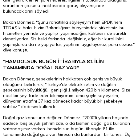
dile getirdiklerine işaret ederek, ilgililerin toplantıda olduğunu,
sorunların çözümü noktasında görüş alışverişinde
bulunacaklarını söyledi.
Bakan Dönmez, "Şunu rahatlıkla söyleyeyim hem EPDK hem
TEDAŞ ki hala bizim Bakanlığımız bünyesindeki şirketimiz, bu
hizmetleri yerinde ve yapılıp yapılmadığını, kalitesini de sürekli
denetliyorlar. Siz belki farkında değilsiniz, eğer bir kural ihlali
yapmışlarsa da ne yapıyorlar, yaptırım uyguluyoruz, para cezası."
diye konuştu.
"HAMDOLSUN BUGÜN İTİBARIYLA 81 İLİN
TAMAMINDA DOĞAL GAZ VAR"
Bakan Dönmez, şebekelerinin hakikaten çok geniş ve büyük
olduğunu belirterek, "Türkiye'de elektrik iletim ve dağıtım
şebekesinin büyüklüğü, genişliği 1 milyon 420 bin kilometre. Size
nasıl bir şey ifade eder bilemiyorum ama şöyle söyleyelim,
dünyanın etrafını 37 kez dönecek kadar büyük bir şebekeye
sahibiz." ifadesini kullandı.
Doğal gaz konusuna değinen Dönmez, "2000'li yılların başında
sadece beş büyük şehrimizde, o da kısmen doğal gaz kullanan
vatandaşımız varken hamdolsun bugün itibarıyla 81 ilin
tamamında doğal gaz var. Giresun da bunlardan bir tanesi. Üç