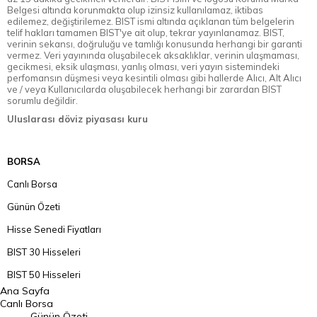
Belgesi altında korunmakta olup izinsiz kullanılamaz, iktibas
edilemez, değiştirilemez. BIST ismi altında açıklanan tüm belgelerin
telif hakları tamamen BIST'ye ait olup, tekrar yayınlanamaz. BIST,
verinin sekansı, doğruluğu ve tamlığı konusunda herhangi bir garanti
vermez. Veri yayınında oluşabilecek aksaklıklar, verinin ulaşmaması,
gecikmesi, eksik ulaşması, yanlış olması, veri yayın sistemindeki
perfomansın düşmesi veya kesintili olması gibi hallerde Alıcı, Alt Alıcı
ve / veya Kullanıcılarda oluşabilecek herhangi bir zarardan BIST
sorumlu değildir.
Uluslarası döviz piyasası kuru
BORSA
Canlı Borsa
Günün Özeti
Hisse Senedi Fiyatları
BIST 30 Hisseleri
BIST 50 Hisseleri
Ana Sayfa
BIST 100 Hisseleri
Canlı Borsa
Günün Özeti