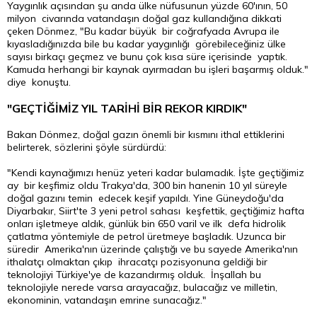
Yaygınlık açısından şu anda ülke nüfusunun yüzde 60'ının, 50
milyon civarında vatandaşın doğal gaz kullandığına dikkati
çeken Dönmez, "Bu kadar büyük bir coğrafyada Avrupa ile
kıyasladığınızda bile bu kadar yaygınlığı görebileceğiniz ülke
sayısı birkaçı geçmez ve bunu çok kısa süre içerisinde yaptık.
Kamuda herhangi bir kaynak ayırmadan bu işleri başarmış olduk."
diye konuştu.
"GEÇTİĞİMİZ YIL TARİHİ BİR REKOR KIRDIK"
Bakan Dönmez, doğal gazın önemli bir kısmını ithal ettiklerini
belirterek, sözlerini şöyle sürdürdü:
"Kendi kaynağımızı henüz yeteri kadar bulamadık. İşte geçtiğimiz
ay bir keşfimiz oldu Trakya'da, 300 bin hanenin 10 yıl süreyle
doğal gazını temin edecek keşif yapıldı. Yine Güneydoğu'da
Diyarbakır, Siirt'te 3 yeni petrol sahası keşfettik, geçtiğimiz hafta
onları işletmeye aldık, günlük bin 650 varil ve ilk defa hidrolik
çatlatma yöntemiyle de petrol üretmeye başladık. Uzunca bir
süredir Amerika'nın üzerinde çalıştığı ve bu sayede Amerika'nın
ithalatçı olmaktan çıkıp ihracatçı pozisyonuna geldiği bir
teknolojiyi Türkiye'ye de kazandırmış olduk. İnşallah bu
teknolojiyle nerede varsa arayacağız, bulacağız ve milletin,
ekonominin, vatandaşın emrine sunacağız."