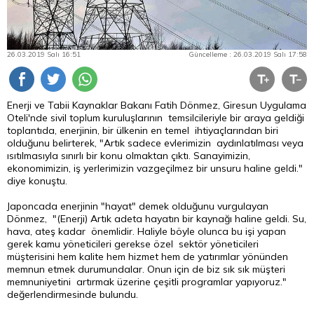
26.03.2019 Salı 16:51
Güncelleme : 26.03.2019 Salı 17:58
Enerji ve Tabii Kaynaklar Bakanı Fatih Dönmez, Giresun Uygulama
Oteli'nde sivil toplum kuruluşlarının temsilcileriyle bir araya geldiği
toplantıda, enerjinin, bir ülkenin en temel ihtiyaçlarından biri
olduğunu belirterek, "Artık sadece evlerimizin aydınlatılması veya
ısıtılmasıyla sınırlı bir konu olmaktan çıktı. Sanayimizin,
ekonomimizin, iş yerlerimizin vazgeçilmez bir unsuru haline geldi."
diye konuştu.
Japoncada enerjinin "hayat" demek olduğunu vurgulayan
Dönmez, "(Enerji) Artık adeta hayatın bir kaynağı haline geldi. Su,
hava, ateş kadar önemlidir. Haliyle böyle olunca bu işi yapan
gerek kamu yöneticileri gerekse özel sektör yöneticileri
müşterisini hem kalite hem hizmet hem de yatırımlar yönünden
memnun etmek durumundalar. Onun için de biz sık sık müşteri
memnuniyetini artırmak üzerine çeşitli programlar yapıyoruz."
değerlendirmesinde bulundu.