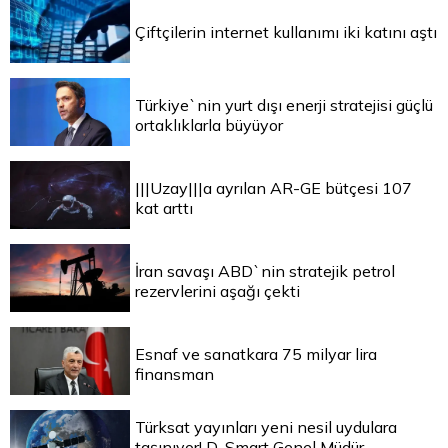
Çiftçilerin internet kullanımı iki katını aştı
Türkiye`nin yurt dışı enerji stratejisi güçlü
ortaklıklarla büyüyor
|||Uzay|||a ayrılan AR-GE bütçesi 107
kat arttı
İran savaşı ABD`nin stratejik petrol
rezervlerini aşağı çekti
Esnaf ve sanatkara 75 milyar lira
finansman
Türksat yayınları yeni nesil uydulara
taşınıyor! D-Smart Genel Müdür