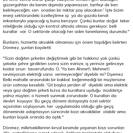
güzergahları da benim dışımda yapamazsın, tarifeyi de ben
belirleyeceğim, sen oradan bir miktar pay alacaksın.' İşte bizim
enerji sektöründeki özelleştirme işi ya da gazda kendi
imkanlarıyla yapacağı iş buna benziyor. Çünkü bunlar doğal teker
niteliğinde olduğu için kontrol altında olması gerekiyor, belli
kurallar var. O sektörde atacağı her adım tanımlanmış durumda."
Bunların, hizmette aksaklık olmaması için önem taşıdığını belirten
Dönmez, şunları kaydetti:
"Sizin dağıtım şirketini değiştirmek gibi bir hakkınız yok çünkü
şebeke şehre girdikten sonra sizin evinize, iş yerinize gelinceye
kadar onun tasarrufunda. O, 'Ya ben Ahmet'i, Mehmet'i
sevmiyorum elektriği sana vermeyeceğim' diyebilir mi? Diyemez.
Belki mahalle arasındaki bir bakkal beğenmediği bir müşterisine
ürün satmayı kesebilir, 'Git başka yerden al' diyebilir ama elektrik
veya gaz dağıtım şirketi kızsa da kurallara uyduğu müddetçe
yalnız müşteri, o hizmeti sunmak zorundadır. O kuralları da
devlet koyuyor. Bu geçiş dönemi dolayısıyla özel sektör
açısından söylüyorum, her uygulamada olduğu gibi geçiş
döneminde adaptasyon sürecinde bazı aksaklıklar olabilir ama
bunları büyük oranda da aştık."
Dönmez, milletvekillerinin kırsal kesimde yaşanan bazı sorunları