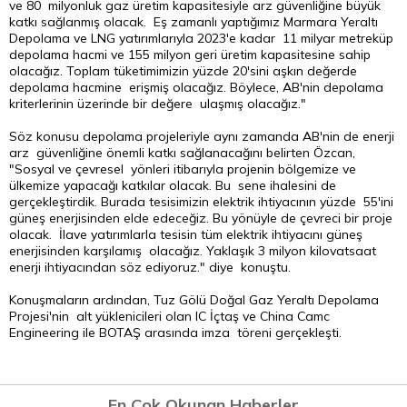
ve 80 milyonluk gaz üretim kapasitesiyle arz güvenliğine büyük
katkı sağlanmış olacak. Eş zamanlı yaptığımız Marmara Yeraltı
Depolama ve LNG yatırımlarıyla 2023'e kadar 11 milyar metreküp
depolama hacmi ve 155 milyon geri üretim kapasitesine sahip
olacağız. Toplam tüketimimizin yüzde 20'sini aşkın değerde
depolama hacmine erişmiş olacağız. Böylece, AB'nin depolama
kriterlerinin üzerinde bir değere ulaşmış olacağız."
Söz konusu depolama projeleriyle aynı zamanda AB'nin de enerji
arz güvenliğine önemli katkı sağlanacağını belirten Özcan,
"Sosyal ve çevresel yönleri itibarıyla projenin bölgemize ve
ülkemize yapacağı katkılar olacak. Bu sene ihalesini de
gerçekleştirdik. Burada tesisimizin elektrik ihtiyacının yüzde 55'ini
güneş enerjisinden elde edeceğiz. Bu yönüyle de çevreci bir proje
olacak. İlave yatırımlarla tesisin tüm elektrik ihtiyacını güneş
enerjisinden karşılamış olacağız. Yaklaşık 3 milyon kilovatsaat
enerji ihtiyacından söz ediyoruz." diye konuştu.
Konuşmaların ardından, Tuz Gölü Doğal Gaz Yeraltı Depolama
Projesi'nin alt yüklenicileri olan IC İçtaş ve China Camc
Engineering ile BOTAŞ arasında imza töreni gerçekleşti.
En Çok Okunan Haberler