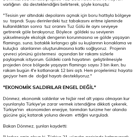
varlığının da desteklendiğini belirterek, şöyle konuştu:
"Tesisin yer altındaki depolarını açmak için boru hattıyla bölgeye
su taşındı. Suyu derinlerdeki tuz tabakasını eritme işleminde
kullanıldıktan sonra tuz oranını Tuz Gölü ile aynı seviyeye
getirerek göle bırakıyoruz. Böylece göldeki su seviyenin
yükselmesiyle ekolojik dengenin korunmasına ve gölde yaşayan
flamingo, suna, bataklık kırlangıcı gibi su kuşlarının konaklama ve
kuluçka alanlarının oluşturulmasına katkı sağlıyoruz. Projenin
çevreci yönünü göstermesi açısından bir rakamı sizlerle
paylaşmak istiyorum. Göldeki canlı hayatının geliştirilmesiyle
projeden önce bölgede yaşayan flamingo sayısı 3 bin iken, bu
rakam bugün 4'e katlanarak 12 bini aştı. Hem projelerimiz hayata
geçiyor hem de doğal hayatı destekliyoruz."
"EKONOMİK SALDIRILAR ENGEL DEĞİL"
Dönmez, ekonomik saldırılar ve hiçbir reel alt yapısı olmayan kur
oyunlarıyla Türkiye'ye zarar vermek istendiğine dikkati çekerek,
Türkiye'nin ekonomiden enerjiye, tarımdan turizme her alanda
gücüne güç katarak yoluna devam ettiğini vurguladı.
Bakan Dönmez, şunları kaydetti: