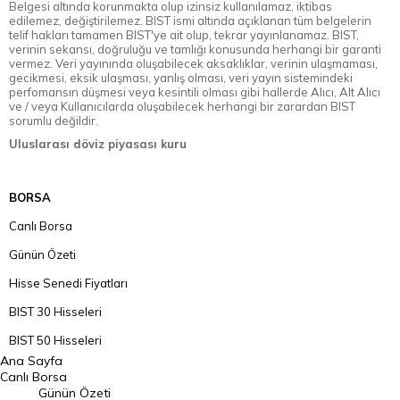
Belgesi altında korunmakta olup izinsiz kullanılamaz, iktibas
edilemez, değiştirilemez. BIST ismi altında açıklanan tüm belgelerin
telif hakları tamamen BIST'ye ait olup, tekrar yayınlanamaz. BIST,
verinin sekansı, doğruluğu ve tamlığı konusunda herhangi bir garanti
vermez. Veri yayınında oluşabilecek aksaklıklar, verinin ulaşmaması,
gecikmesi, eksik ulaşması, yanlış olması, veri yayın sistemindeki
perfomansın düşmesi veya kesintili olması gibi hallerde Alıcı, Alt Alıcı
ve / veya Kullanıcılarda oluşabilecek herhangi bir zarardan BIST
sorumlu değildir.
Uluslarası döviz piyasası kuru
BORSA
Canlı Borsa
Günün Özeti
Hisse Senedi Fiyatları
BIST 30 Hisseleri
BIST 50 Hisseleri
Ana Sayfa
BIST 100 Hisseleri
Canlı Borsa
Günün Özeti
En Çok Artan Hisseler