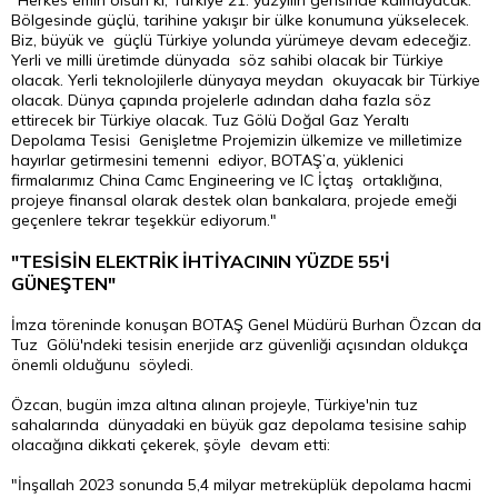
"Herkes emin olsun ki, Türkiye 21. yüzyılın gerisinde kalmayacak.
Bölgesinde güçlü, tarihine yakışır bir ülke konumuna yükselecek.
Biz, büyük ve güçlü Türkiye yolunda yürümeye devam edeceğiz.
Yerli ve milli üretimde dünyada söz sahibi olacak bir Türkiye
olacak. Yerli teknolojilerle dünyaya meydan okuyacak bir Türkiye
olacak. Dünya çapında projelerle adından daha fazla söz
ettirecek bir Türkiye olacak. Tuz Gölü Doğal Gaz Yeraltı
Depolama Tesisi Genişletme Projemizin ülkemize ve milletimize
hayırlar getirmesini temenni ediyor, BOTAŞ’a, yüklenici
firmalarımız China Camc Engineering ve IC İçtaş ortaklığına,
projeye finansal olarak destek olan bankalara, projede emeği
geçenlere tekrar teşekkür ediyorum."
"TESİSİN ELEKTRİK İHTİYACININ YÜZDE 55'İ
GÜNEŞTEN"
İmza töreninde konuşan BOTAŞ Genel Müdürü Burhan Özcan da
Tuz Gölü'ndeki tesisin enerjide arz güvenliği açısından oldukça
önemli olduğunu söyledi.
Özcan, bugün imza altına alınan projeyle, Türkiye'nin tuz
sahalarında dünyadaki en büyük gaz depolama tesisine sahip
olacağına dikkati çekerek, şöyle devam etti:
"İnşallah 2023 sonunda 5,4 milyar metreküplük depolama hacmi