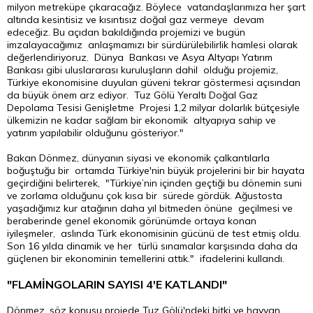
milyon metreküpe çıkaracağız. Böylece vatandaşlarımıza her şart
altında kesintisiz ve kısıntısız doğal gaz vermeye devam
edeceğiz. Bu açıdan bakıldığında projemizi ve bugün
imzalayacağımız anlaşmamızı bir sürdürülebilirlik hamlesi olarak
değerlendiriyoruz. Dünya Bankası ve Asya Altyapı Yatırım
Bankası gibi uluslararası kuruluşların dahil olduğu projemiz,
Türkiye ekonomisine duyulan güveni tekrar göstermesi açısından
da büyük önem arz ediyor. Tuz Gölü Yeraltı Doğal Gaz
Depolama Tesisi Genişletme Projesi 1,2 milyar dolarlık bütçesiyle
ülkemizin ne kadar sağlam bir ekonomik altyapıya sahip ve
yatırım yapılabilir olduğunu gösteriyor."
Bakan Dönmez, dünyanın siyasi ve ekonomik çalkantılarla
boğuştuğu bir ortamda Türkiye'nin büyük projelerini bir bir hayata
geçirdiğini belirterek, "Türkiye’nin içinden geçtiği bu dönemin suni
ve zorlama olduğunu çok kısa bir sürede gördük. Ağustosta
yaşadığımız kur atağının daha yıl bitmeden önüne geçilmesi ve
beraberinde genel ekonomik görünümde ortaya konan
iyileşmeler, aslında Türk ekonomisinin gücünü de test etmiş oldu.
Son 16 yılda dinamik ve her türlü sınamalar karşısında daha da
güçlenen bir ekonominin temellerini attık." ifadelerini kullandı.
"FLAMİNGOLARIN SAYISI 4'E KATLANDI"
Dönmez, söz konusu projede Tuz Gölü'ndeki bitki ve hayvan