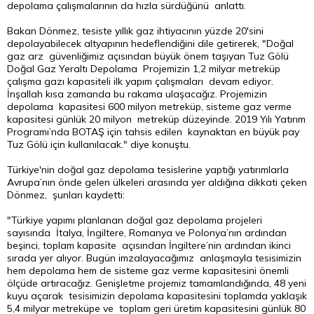
depolama çalışmalarının da hızla sürdüğünü anlattı.
Bakan Dönmez, tesiste yıllık gaz ihtiyacının yüzde 20'sini
depolayabilecek altyapının hedeflendiğini dile getirerek, "Doğal
gaz arz güvenliğimiz açısından büyük önem taşıyan Tuz Gölü
Doğal Gaz Yeraltı Depolama Projemizin 1,2 milyar metreküp
çalışma gazı kapasiteli ilk yapım çalışmaları devam ediyor.
İnşallah kısa zamanda bu rakama ulaşacağız. Projemizin
depolama kapasitesi 600 milyon metreküp, sisteme gaz verme
kapasitesi günlük 20 milyon metreküp düzeyinde. 2019 Yılı Yatırım
Programı’nda BOTAŞ için tahsis edilen kaynaktan en büyük pay
Tuz Gölü için kullanılacak." diye konuştu.
Türkiye'nin doğal gaz depolama tesislerine yaptığı yatırımlarla
Avrupa’nın önde gelen ülkeleri arasında yer aldığına dikkati çeken
Dönmez, şunları kaydetti:
"Türkiye yapımı planlanan doğal gaz depolama projeleri
sayısında İtalya, İngiltere, Romanya ve Polonya’nın ardından
beşinci, toplam kapasite açısından İngiltere’nin ardından ikinci
sırada yer alıyor. Bugün imzalayacağımız anlaşmayla tesisimizin
hem depolama hem de sisteme gaz verme kapasitesini önemli
ölçüde artıracağız. Genişletme projemiz tamamlandığında, 48 yeni
kuyu açarak tesisimizin depolama kapasitesini toplamda yaklaşık
5,4 milyar metreküpe ve toplam geri üretim kapasitesini günlük 80