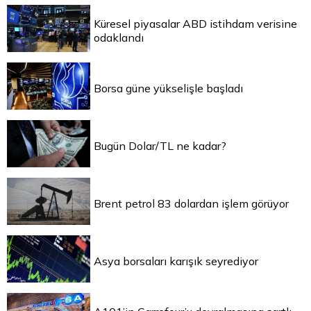
Küresel piyasalar ABD istihdam verisine
odaklandı
Borsa güne yükselişle başladı
Bugün Dolar/TL ne kadar?
Brent petrol 83 dolardan işlem görüyor
Asya borsaları karışık seyrediyor