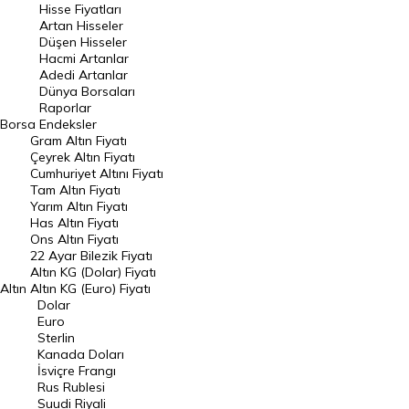
Hisse Fiyatları
Artan Hisseler
En Çok Düşen Hisseler
Düşen Hisseler
Hacmi Artanlar
Hacmi Artanlar
Adedi Artanlar
Geçmiş Kapanışlar
Dünya Borsaları
Raporlar
Dünya Borsaları
Borsa
Endeksler
Gram Altın Fiyatı
Raporlar
Çeyrek Altın Fiyatı
Endeksler
Cumhuriyet Altını Fiyatı
Tam Altın Fiyatı
Yarım Altın Fiyatı
DÖVİZ
Has Altın Fiyatı
Ons Altın Fiyatı
Döviz Kuru
22 Ayar Bilezik Fiyatı
Dolar Kuru
Altın KG (Dolar) Fiyatı
Altın
Altın KG (Euro) Fiyatı
Euro Kuru
Dolar
Euro
Pound Kuru
Sterlin
Kanada Doları
Frank Kuru
İsviçre Frangı
Riyal Kuru
Rus Rublesi
Suudi Riyali