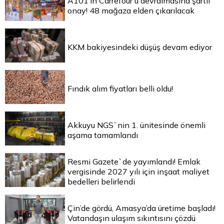
A101’in Carrefour’u devralmasına şartlı
onay! 48 mağaza elden çıkarılacak
KKM bakiyesindeki düşüş devam ediyor
Fındık alım fiyatları belli oldu!
Akkuyu NGS`nin 1. ünitesinde önemli
aşama tamamlandı
Resmi Gazete`de yayımlandı! Emlak
vergisinde 2027 yılı için inşaat maliyet
bedelleri belirlendi
Çin’de gördü, Amasya’da üretime başladı!
Vatandaşın ulaşım sıkıntısını çözdü