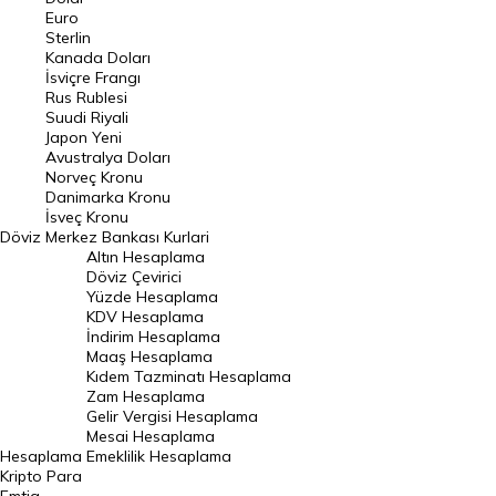
Euro
Pound Kuru
Sterlin
Kanada Doları
Frank Kuru
İsviçre Frangı
Riyal Kuru
Rus Rublesi
Suudi Riyali
Avustralya Doları
Japon Yeni
Avustralya Doları
Danimarka Kronu Kuru
Norveç Kronu
Danimarka Kronu
Kanada Doları Kuru
İsveç Kronu
Döviz
Merkez Bankası Kurlari
Norveç Kronu Kuru
Altın Hesaplama
İsveç Kronu Kuru
Döviz Çevirici
Yüzde Hesaplama
Japon Yeni Kuru
KDV Hesaplama
İndirim Hesaplama
Serbest Piyasa Döviz Kurları
Maaş Hesaplama
Kıdem Tazminatı Hesaplama
Merkez Bankası Döviz Kurları
Zam Hesaplama
Gelir Vergisi Hesaplama
ALTIN
Mesai Hesaplama
Hesaplama
Emeklilik Hesaplama
Altın Fiyatları
Kripto Para