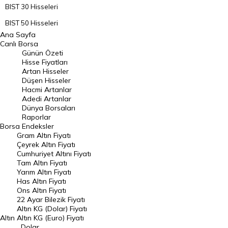
BIST 30 Hisseleri
BIST 50 Hisseleri
Ana Sayfa
BIST 100 Hisseleri
Canlı Borsa
Günün Özeti
En Çok Artan Hisseler
Hisse Fiyatları
Artan Hisseler
En Çok Düşen Hisseler
Düşen Hisseler
Hacmi Artanlar
Hacmi Artanlar
Adedi Artanlar
Geçmiş Kapanışlar
Dünya Borsaları
Raporlar
Dünya Borsaları
Borsa
Endeksler
Gram Altın Fiyatı
Raporlar
Çeyrek Altın Fiyatı
Endeksler
Cumhuriyet Altını Fiyatı
Tam Altın Fiyatı
Yarım Altın Fiyatı
DÖVİZ
Has Altın Fiyatı
Ons Altın Fiyatı
Döviz Kuru
22 Ayar Bilezik Fiyatı
Dolar Kuru
Altın KG (Dolar) Fiyatı
Altın
Altın KG (Euro) Fiyatı
Euro Kuru
Dolar