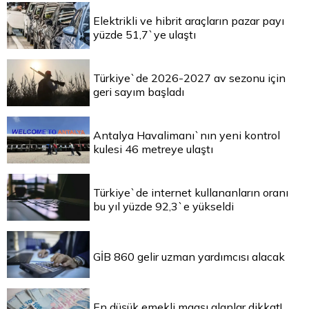
Elektrikli ve hibrit araçların pazar payı
yüzde 51,7`ye ulaştı
Türkiye`de 2026-2027 av sezonu için
geri sayım başladı
Antalya Havalimanı`nın yeni kontrol
kulesi 46 metreye ulaştı
Türkiye`de internet kullananların oranı
bu yıl yüzde 92,3`e yükseldi
GİB 860 gelir uzman yardımcısı alacak
En düşük emekli maaşı alanlar dikkat!