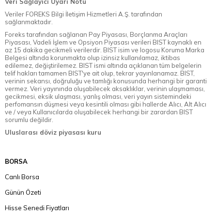
Veri Sağlayıcı Uyarı Notu
Veriler FOREKS Bilgi İletişim Hizmetleri A.Ş. tarafından
sağlanmaktadır.
Foreks tarafından sağlanan Pay Piyasası, Borçlanma Araçları
Piyasası, Vadeli İşlem ve Opsiyon Piyasası verileri BIST kaynaklı en
az 15 dakika gecikmeli verilerdir. BIST isim ve logosu Koruma Marka
Belgesi altında korunmakta olup izinsiz kullanılamaz, iktibas
edilemez, değiştirilemez. BIST ismi altında açıklanan tüm belgelerin
telif hakları tamamen BIST'ye ait olup, tekrar yayınlanamaz. BIST,
verinin sekansı, doğruluğu ve tamlığı konusunda herhangi bir garanti
vermez. Veri yayınında oluşabilecek aksaklıklar, verinin ulaşmaması,
gecikmesi, eksik ulaşması, yanlış olması, veri yayın sistemindeki
perfomansın düşmesi veya kesintili olması gibi hallerde Alıcı, Alt Alıcı
ve / veya Kullanıcılarda oluşabilecek herhangi bir zarardan BIST
sorumlu değildir.
Uluslarası döviz piyasası kuru
BORSA
Canlı Borsa
Günün Özeti
Hisse Senedi Fiyatları