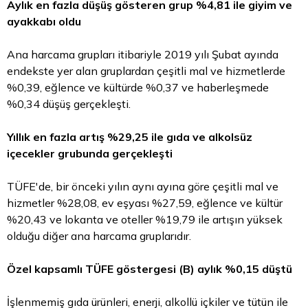
Aylık en fazla düşüş gösteren grup %4,81 ile giyim ve
ayakkabı oldu
Ana harcama grupları itibariyle 2019 yılı Şubat ayında
endekste yer alan gruplardan çeşitli mal ve hizmetlerde
%0,39, eğlence ve kültürde %0,37 ve haberleşmede
%0,34 düşüş gerçekleşti.
Yıllık en fazla artış %29,25 ile gıda ve alkolsüz
içecekler grubunda gerçekleşti
TÜFE'de, bir önceki yılın aynı ayına göre çeşitli mal ve
hizmetler %28,08, ev eşyası %27,59, eğlence ve kültür
%20,43 ve lokanta ve oteller %19,79 ile artışın yüksek
olduğu diğer ana harcama gruplarıdır.
Özel kapsamlı TÜFE göstergesi (B) aylık %0,15 düştü
İşlenmemiş gıda ürünleri, enerji, alkollü içkiler ve tütün ile