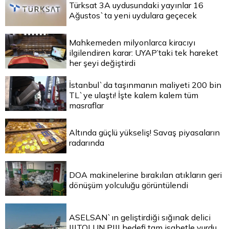
Türksat 3A uydusundaki yayınlar 16
Ağustos`ta yeni uydulara geçecek
Mahkemeden milyonlarca kiracıyı
ilgilendiren karar: UYAP’taki tek hareket
her şeyi değiştirdi
İstanbul`da taşınmanın maliyeti 200 bin
TL`ye ulaştı! İşte kalem kalem tüm
masraflar
Altında güçlü yükseliş! Savaş piyasaların
radarında
DOA makinelerine bırakılan atıkların geri
dönüşüm yolculuğu görüntülendi
ASELSAN`ın geliştirdiği sığınak delici
|||TOLUN P||| hedefi tam isabetle vurdu