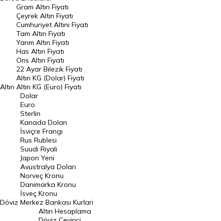
Gram Altın Fiyatı
Raporlar
Çeyrek Altın Fiyatı
Endeksler
Cumhuriyet Altını Fiyatı
Tam Altın Fiyatı
Yarım Altın Fiyatı
DÖVİZ
Has Altın Fiyatı
Ons Altın Fiyatı
Döviz Kuru
22 Ayar Bilezik Fiyatı
Dolar Kuru
Altın KG (Dolar) Fiyatı
Altın
Altın KG (Euro) Fiyatı
Euro Kuru
Dolar
Euro
Pound Kuru
Sterlin
Kanada Doları
Frank Kuru
İsviçre Frangı
Riyal Kuru
Rus Rublesi
Suudi Riyali
Avustralya Doları
Japon Yeni
Avustralya Doları
Danimarka Kronu Kuru
Norveç Kronu
Danimarka Kronu
Kanada Doları Kuru
İsveç Kronu
Döviz
Merkez Bankası Kurlari
Norveç Kronu Kuru
Altın Hesaplama
İsveç Kronu Kuru
Döviz Çevirici