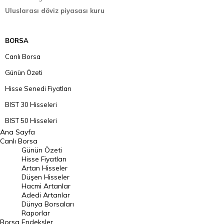
Uluslarası döviz piyasası kuru
BORSA
Canlı Borsa
Günün Özeti
Hisse Senedi Fiyatları
BIST 30 Hisseleri
BIST 50 Hisseleri
Ana Sayfa
BIST 100 Hisseleri
Canlı Borsa
Günün Özeti
En Çok Artan Hisseler
Hisse Fiyatları
Artan Hisseler
En Çok Düşen Hisseler
Düşen Hisseler
Hacmi Artanlar
Hacmi Artanlar
Adedi Artanlar
Geçmiş Kapanışlar
Dünya Borsaları
Raporlar
Dünya Borsaları
Borsa
Endeksler