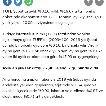
TÜFE Şubat'ta aylık %0,16, yıllık %19,67 arttı. Foreks
anketinde ekonomistlerin TÜFE tahmini aylık yüzde 0,51,
yıllık yüzde 20,09 seviyesinde oluşmuştu.
Türkiye İstatistik Kurumu (TÜİK) tarafından yapılan
açıklamaya göre, TÜFE'de (2003=100) 2019 yılı Şubat
ayında bir önceki aya göre %0,16, bir önceki yılın Aralık
ayına göre %1,23, bir önceki yılın aynı ayına göre %19,67
ve on iki aylık ortalamalara göre %17,93 artış gerçekleşti.
Aylık en yüksek artış %2,48 ile sağlık grubunda oldu
Ana harcama grupları itibariyle 2019 yılı Şubat ayında
endekste yer alan gruplardan, eğitimde %1,64, gıda ve
alkolsüz içeceklerde %0,90, lokanta ve otellerde %0,87 ve
ulaştırmada %0,71 artış gerçekleşti.