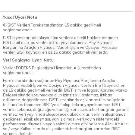
Yasal Uyarı Notu
© BİST Verileri Foreks tarafından 15 dakika gecikmeli
sağlanmaktadır.
BIST piyasalarında oluşan tüm verilere ait telif hakları tamamen
BIST'e ait olup, bu veriler tekrar yayınlanamaz. Pay Piyasası,
Borçlanma Araçları Piyasası, Vadeli İşlem ve Opsiyon Piyasası
verileri BIST kaynaklı en az 15 dakika gecikmeli verilerdir.
Veri Sağlayıcı Uyarı Notu
Veriler FOREKS Bilgi İletişim Hizmetleri A.Ş. tarafından
sağlanmaktadır.
Foreks tarafından sağlanan Pay Piyasası, Borçlanma Araçları
Piyasası, Vadeli İşlem ve Opsiyon Piyasası verileri BIST kaynaklı en
az 15 dakika gecikmeli verilerdir. BIST isim ve logosu Koruma Marka
Belgesi altında korunmakta olup izinsiz kullanılamaz, iktibas
edilemez, değiştirilemez. BIST ismi altında açıklanan tüm belgelerin
telif hakları tamamen BIST'ye ait olup, tekrar yayınlanamaz. BIST,
verinin sekansı, doğruluğu ve tamlığı konusunda herhangi bir garanti
vermez. Veri yayınında oluşabilecek aksaklıklar, verinin ulaşmaması,
gecikmesi, eksik ulaşması, yanlış olması, veri yayın sistemindeki
perfomansın düşmesi veya kesintili olması gibi hallerde Alıcı, Alt Alıcı
ve / veya Kullanıcılarda oluşabilecek herhangi bir zarardan BIST
sorumlu değildir.