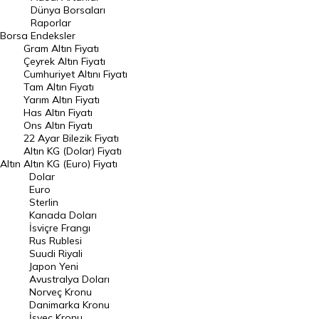
Geçmiş Kapanışlar
Dünya Borsaları
Raporlar
Dünya Borsaları
Borsa
Endeksler
Gram Altın Fiyatı
Raporlar
Çeyrek Altın Fiyatı
Endeksler
Cumhuriyet Altını Fiyatı
Tam Altın Fiyatı
Yarım Altın Fiyatı
DÖVİZ
Has Altın Fiyatı
Ons Altın Fiyatı
Döviz Kuru
22 Ayar Bilezik Fiyatı
Dolar Kuru
Altın KG (Dolar) Fiyatı
Altın
Altın KG (Euro) Fiyatı
Euro Kuru
Dolar
Euro
Pound Kuru
Sterlin
Kanada Doları
Frank Kuru
İsviçre Frangı
Riyal Kuru
Rus Rublesi
Suudi Riyali
Avustralya Doları
Japon Yeni
Avustralya Doları
Danimarka Kronu Kuru
Norveç Kronu
Danimarka Kronu
Kanada Doları Kuru
İsveç Kronu