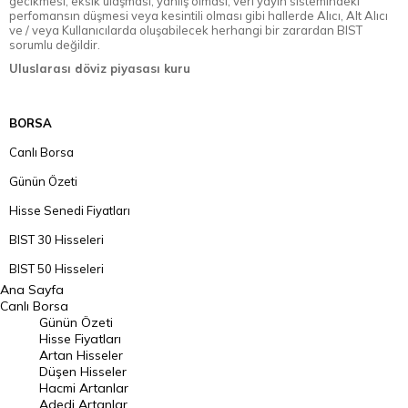
gecikmesi, eksik ulaşması, yanlış olması, veri yayın sistemindeki
perfomansın düşmesi veya kesintili olması gibi hallerde Alıcı, Alt Alıcı
ve / veya Kullanıcılarda oluşabilecek herhangi bir zarardan BIST
sorumlu değildir.
Uluslarası döviz piyasası kuru
BORSA
Canlı Borsa
Günün Özeti
Hisse Senedi Fiyatları
BIST 30 Hisseleri
BIST 50 Hisseleri
Ana Sayfa
BIST 100 Hisseleri
Canlı Borsa
Günün Özeti
En Çok Artan Hisseler
Hisse Fiyatları
Artan Hisseler
En Çok Düşen Hisseler
Düşen Hisseler
Hacmi Artanlar
Hacmi Artanlar
Adedi Artanlar