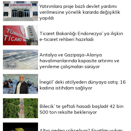
Yatırımlara proje bazlı devlet yardımı
verilmesine yönelik kararda değişiklik
yapıldı
Ticaret Bakanlığı Endonezya`ya ilişkin
e-ticaret rehberi hazırladı
Antalya ve Gazipaşa-Alanya
havalimanlarında kapasite artırımı ve
yenileme çalışmaları sürüyor
İnegöl`deki atölyeden dünyaya satış: 16
kadına istihdam sağlıyor
Bilecik`te şeftali hasadı başladı! 42 bin
500 ton rekolte bekleniyor
Altın neden yükseliyor? Fiyatları yukarı