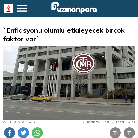
`Enflasyonu olumlu etkileyecek birçok
faktör var`
27.01.2015 Salı 14:04
Güncelleme : 27.01.2015 Salı 14:23