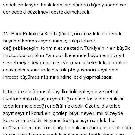
vadeli enflasyon baskılarını sınırlarken diğer yandan cari
dengedeki düzelmeyi desteklemektedir.
12. Para Politikası Kurulu (Kurul), önümüzdeki dönemde
büyüme kompozisyonunun iç talep lehine
değişebileceğini tahmin etmektedir. Türkiye’nin en büyük
ihracat pazarı olan Avrupa ülkelerinde büyümenin zayıf
seyretmeye devam etmesi ve çevre ülkelerdeki jeopolitik
gelişmeler sonucunda dış talepte yaşanan zayıflama
ihracat büyümesini sınırlandırıcı etki yapmaktadır.
İç talepte ise finansal koşullardaki iyileşme ve petrol
fiyatlarındaki düşüşün yarattığı gelir etkisiyle bir miktar
toparlanma olacağı öngörülmektedir. Özetle, dış talep
zayıf seyrini korurken iç talep büyümeye ılımlı düzeyde
katkı vermektedir. Büyüme kompozisyonundaki bu
değişim enerji dışı cari açığı bir miktar artırabilecek olsa da
enerji ticareti dengesindeki iyileşmeye bağlı olarak cari