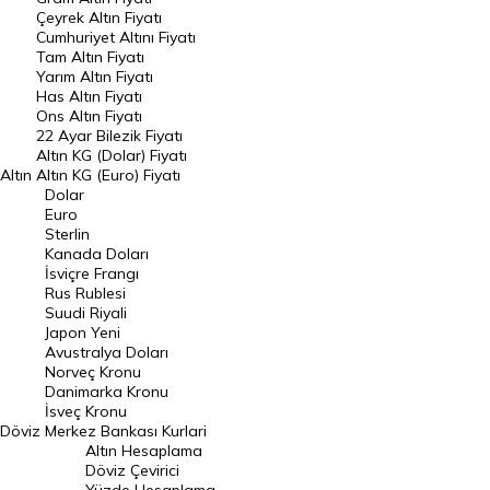
Raporlar
Çeyrek Altın Fiyatı
Endeksler
Cumhuriyet Altını Fiyatı
Tam Altın Fiyatı
Yarım Altın Fiyatı
DÖVİZ
Has Altın Fiyatı
Ons Altın Fiyatı
Döviz Kuru
22 Ayar Bilezik Fiyatı
Dolar Kuru
Altın KG (Dolar) Fiyatı
Altın
Altın KG (Euro) Fiyatı
Euro Kuru
Dolar
Euro
Pound Kuru
Sterlin
Kanada Doları
Frank Kuru
İsviçre Frangı
Riyal Kuru
Rus Rublesi
Suudi Riyali
Avustralya Doları
Japon Yeni
Avustralya Doları
Danimarka Kronu Kuru
Norveç Kronu
Danimarka Kronu
Kanada Doları Kuru
İsveç Kronu
Döviz
Merkez Bankası Kurlari
Norveç Kronu Kuru
Altın Hesaplama
İsveç Kronu Kuru
Döviz Çevirici