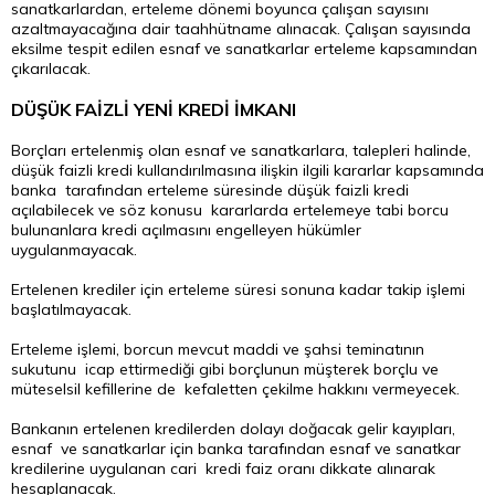
sanatkarlardan, erteleme dönemi boyunca çalışan sayısını
azaltmayacağına dair taahhütname alınacak. Çalışan sayısında
eksilme tespit edilen esnaf ve sanatkarlar erteleme kapsamından
çıkarılacak.
DÜŞÜK FAİZLİ YENİ KREDİ İMKANI
Borçları ertelenmiş olan esnaf ve sanatkarlara, talepleri halinde,
düşük faizli kredi kullandırılmasına ilişkin ilgili kararlar kapsamında
banka tarafından erteleme süresinde düşük faizli kredi
açılabilecek ve söz konusu kararlarda ertelemeye tabi borcu
bulunanlara kredi açılmasını engelleyen hükümler
uygulanmayacak.
Ertelenen krediler için erteleme süresi sonuna kadar takip işlemi
başlatılmayacak.
Erteleme işlemi, borcun mevcut maddi ve şahsi teminatının
sukutunu icap ettirmediği gibi borçlunun müşterek borçlu ve
müteselsil kefillerine de kefaletten çekilme hakkını vermeyecek.
Bankanın ertelenen kredilerden dolayı doğacak gelir kayıpları,
esnaf ve sanatkarlar için banka tarafından esnaf ve sanatkar
kredilerine uygulanan cari kredi faiz oranı dikkate alınarak
hesaplanacak.