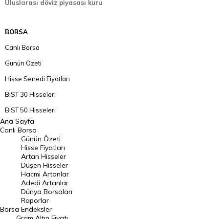
Uluslarası döviz piyasası kuru
BORSA
Canlı Borsa
Günün Özeti
Hisse Senedi Fiyatları
BIST 30 Hisseleri
BIST 50 Hisseleri
Ana Sayfa
BIST 100 Hisseleri
Canlı Borsa
Günün Özeti
En Çok Artan Hisseler
Hisse Fiyatları
Artan Hisseler
En Çok Düşen Hisseler
Düşen Hisseler
Hacmi Artanlar
Hacmi Artanlar
Adedi Artanlar
Geçmiş Kapanışlar
Dünya Borsaları
Raporlar
Dünya Borsaları
Borsa
Endeksler
Gram Altın Fiyatı