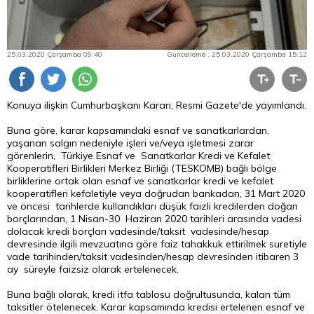
25.03.2020 Çarşamba 09:40
Güncelleme : 25.03.2020 Çarşamba 15:12
Konuya ilişkin Cumhurbaşkanı Kararı, Resmi Gazete'de yayımlandı.
Buna göre, karar kapsamındaki esnaf ve sanatkarlardan,
yaşanan salgın nedeniyle işleri ve/veya işletmesi zarar
görenlerin, Türkiye Esnaf ve Sanatkarlar Kredi ve Kefalet
Kooperatifleri Birlikleri Merkez Birliği (TESKOMB) bağlı bölge
birliklerine ortak olan esnaf ve sanatkarlar kredi ve kefalet
kooperatifleri kefaletiyle veya doğrudan bankadan, 31 Mart 2020
ve öncesi tarihlerde kullandıkları düşük faizli kredilerden doğan
borçlarından, 1 Nisan-30 Haziran 2020 tarihleri arasında vadesi
dolacak kredi borçları vadesinde/taksit vadesinde/hesap
devresinde ilgili mevzuatına göre faiz tahakkuk ettirilmek suretiyle
vade tarihinden/taksit vadesinden/hesap devresinden itibaren 3
ay süreyle faizsiz olarak ertelenecek.
Buna bağlı olarak, kredi itfa tablosu doğrultusunda, kalan tüm
taksitler ötelenecek. Karar kapsamında kredisi ertelenen esnaf ve