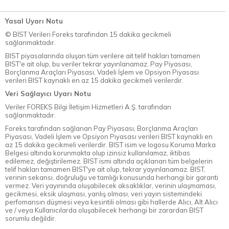
Yasal Uyarı Notu
© BİST Verileri Foreks tarafından 15 dakika gecikmeli
sağlanmaktadır.
BIST piyasalarında oluşan tüm verilere ait telif hakları tamamen
BIST'e ait olup, bu veriler tekrar yayınlanamaz. Pay Piyasası,
Borçlanma Araçları Piyasası, Vadeli İşlem ve Opsiyon Piyasası
verileri BIST kaynaklı en az 15 dakika gecikmeli verilerdir.
Veri Sağlayıcı Uyarı Notu
Veriler FOREKS Bilgi İletişim Hizmetleri A.Ş. tarafından
sağlanmaktadır.
Foreks tarafından sağlanan Pay Piyasası, Borçlanma Araçları
Piyasası, Vadeli İşlem ve Opsiyon Piyasası verileri BIST kaynaklı en
az 15 dakika gecikmeli verilerdir. BIST isim ve logosu Koruma Marka
Belgesi altında korunmakta olup izinsiz kullanılamaz, iktibas
edilemez, değiştirilemez. BIST ismi altında açıklanan tüm belgelerin
telif hakları tamamen BIST'ye ait olup, tekrar yayınlanamaz. BIST,
verinin sekansı, doğruluğu ve tamlığı konusunda herhangi bir garanti
vermez. Veri yayınında oluşabilecek aksaklıklar, verinin ulaşmaması,
gecikmesi, eksik ulaşması, yanlış olması, veri yayın sistemindeki
perfomansın düşmesi veya kesintili olması gibi hallerde Alıcı, Alt Alıcı
ve / veya Kullanıcılarda oluşabilecek herhangi bir zarardan BIST
sorumlu değildir.