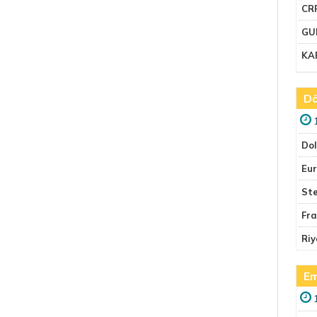
CR
GU
KA
Dö
Do
Eu
Ste
Fr
Riy
Em