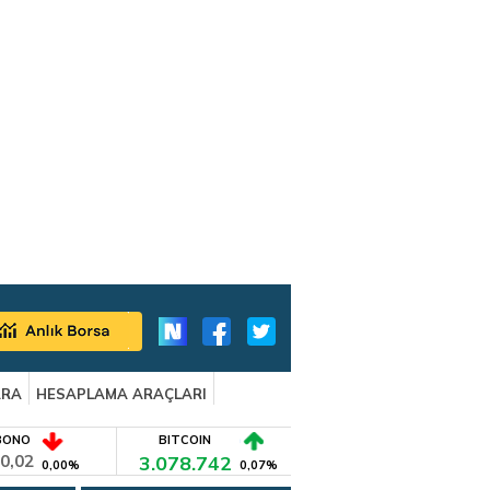
ARA
HESAPLAMA ARAÇLARI
BONO
BITCOIN
0,02
3.078.742
0,00%
0,07%