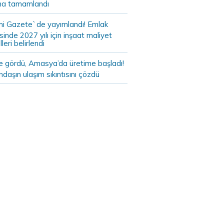
a tamamlandı
i Gazete`de yayımlandı! Emlak
sinde 2027 yılı için inşaat maliyet
leri belirlendi
de gördü, Amasya’da üretime başladı!
daşın ulaşım sıkıntısını çözdü