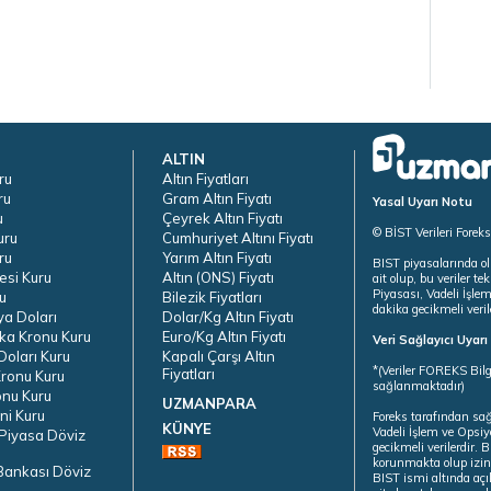
ALTIN
ru
Altın Fiyatları
ru
Gram Altın Fiyatı
Yasal Uyarı Notu
u
Çeyrek Altın Fiyatı
© BİST Verileri Forek
uru
Cumhuriyet Altını Fiyatı
ru
Yarım Altın Fiyatı
BIST piyasalarında ol
esi Kuru
Altın (ONS) Fiyatı
ait olup, bu veriler 
Piyasası, Vadeli İşle
u
Bilezik Fiyatları
dakika gecikmeli veril
ya Doları
Dolar/Kg Altın Fiyatı
ka Kronu Kuru
Euro/Kg Altın Fiyatı
Veri Sağlayıcı Uyar
oları Kuru
Kapalı Çarşı Altın
*(Veriler FOREKS Bilg
Fiyatları
ronu Kuru
sağlanmaktadır)
onu Kuru
UZMANPARA
ni Kuru
Foreks tarafından sa
KÜNYE
Vadeli İşlem ve Opsiy
Piyasa Döviz
gecikmeli verilerdir.
korunmakta olup izins
Bankası Döviz
BIST ismi altında açı