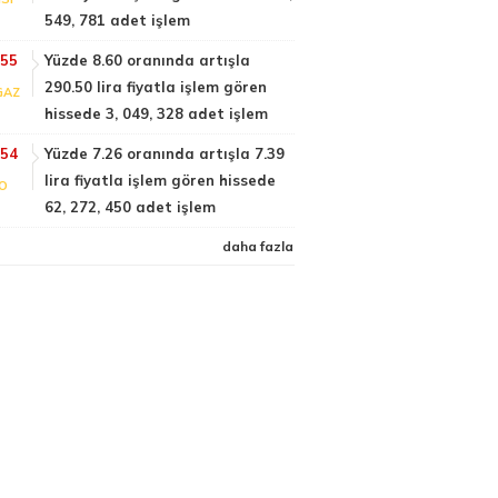
549, 781 adet işlem
:55
Yüzde 8.60 oranında artışla
290.50 lira fiyatla işlem gören
GAZ
hissede 3, 049, 328 adet işlem
:54
Yüzde 7.26 oranında artışla 7.39
lira fiyatla işlem gören hissede
FO
62, 272, 450 adet işlem
daha fazla