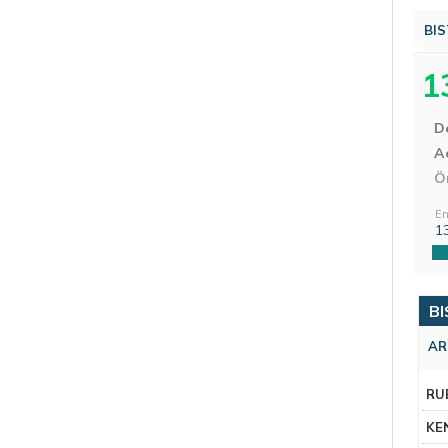
BIS
1
D
Aç
Ö
En
1
BI
AR
RU
KE