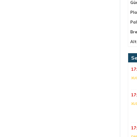
Gü
Pla
Pa
Bre
Alt
Se
17
XU
17
XU
17
DNI