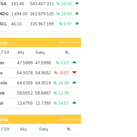
FSA
191,40
543.467.311
% 10,00
NDG
1.694,00
261.879.525
% 10,00
RCL
46,10
325.967.199
% 9,97
viz
daha fazla
17:59
Alış
Satış
%
lar
47,5889
47,5988
% 0,07
ro
54,9378
54,9682
% -0,07
rlin
64,0309
64,3519
% 14,08
ank
58,5552
58,8487
% 12,39
al
12,6755
12,7390
% 14,57
tia
daha fazla
17:59
Alış
Satış
%