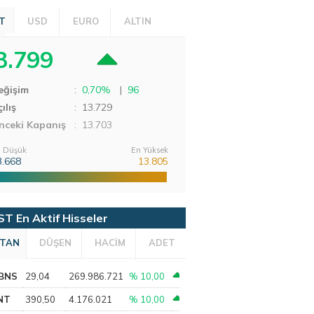
T
USD
EURO
ALTIN
3.799
eğişim
:
0,70%
|
96
ılış
:
13.729
nceki Kapanış
: 13.703
 Düşük
En Yüksek
3.668
13.805
ST En Aktif Hisseler
TAN
DÜŞEN
HACİM
ADET
BNS
29,04
269.986.721
% 10,00
NT
390,50
4.176.021
% 10,00