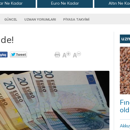
ar Ne Kadar
Euro Ne Kadar
Altın Ne K
GÜNCEL
UZMAN YORUMLARI
PİYASA TAKVİMİ
nde!
uz
Fın
old
Akku