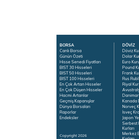
BORSA
DÖVİZ
Canlı Borsa
Döviz Ku
Günün Özeti
Dolar Ku
Hisse Senedi Fiyatları
Euro Kur
BIST 30 Hisseleri
Pound K
BIST 50 Hisseleri
Frank Ku
BIST 100 Hisseleri
Rus Rubl
En Çok Artan Hisseler
Riyal Kur
En Çok Düşen Hisseler
Avustral
Hacmi Artanlar
Danimar
Geçmiş Kapanışlar
Kanada D
Dünya Borsaları
Norveç K
Raporlar
İsveç Kr
Endeksler
Japon Ye
Serbest 
Kurları
Merkez 
Copyright 2026
Kurları