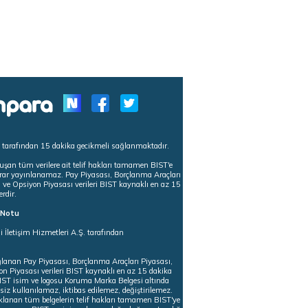
s tarafından 15 dakika gecikmeli sağlanmaktadır.
uşan tüm verilere ait telif hakları tamamen BIST'e
tekrar yayınlanamaz. Pay Piyasası, Borçlanma Araçları
m ve Opsiyon Piyasası verileri BIST kaynaklı en az 15
erdir.
ı Notu
i İletişim Hizmetleri A.Ş. tarafından
ğlanan Pay Piyasası, Borçlanma Araçları Piyasası,
on Piyasası verileri BIST kaynaklı en az 15 dakika
 BIST isim ve logosu Koruma Marka Belgesi altında
iz kullanılamaz, iktibas edilemez, değiştirilemez.
klanan tüm belgelerin telif hakları tamamen BIST'ye