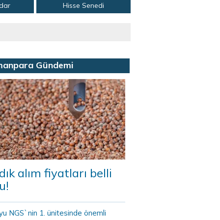
adar
Hisse Senedi
manpara Gündemi
dık alım fiyatları belli
u!
yu NGS`nin 1. ünitesinde önemli