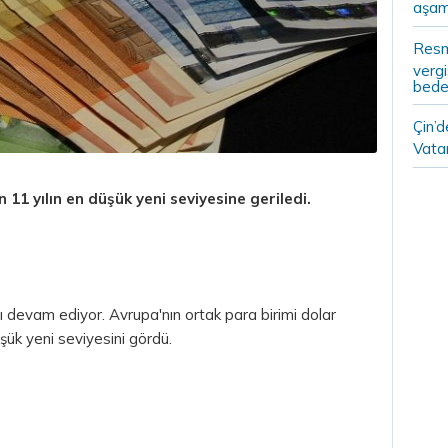
aşam
Resm
vergi
bedel
Çin’
Vatan
 11 yılın en düşük yeni seviyesine geriledi.
bı devam ediyor. Avrupa'nın ortak
para
birimi dolar
üşük yeni seviyesini gördü.