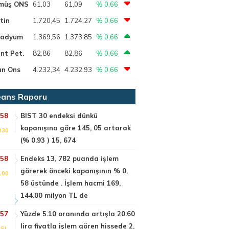
müş ONS
61,03
61,09
% 0,66
tin
1.720,45
1.724,27
% 0,66
ladyum
1.369,56
1.373,85
% 0,66
nt Pet.
82,86
82,86
% 0,66
ın Ons
4.232,34
4.232,93
% 0,66
ans Raporu
:58
BIST 30 endeksi dünkü
kapanışına göre 145, 05 artarak
030
(% 0.93 ) 15, 674
:58
Endeks 13, 782 puanda işlem
görerek önceki kapanışının % 0,
100
58 üstünde . İşlem hacmi 169,
144.00 milyon TL de
:57
Yüzde 5.10 oranında artışla 20.60
lira fiyatla işlem gören hissede 2,
SI