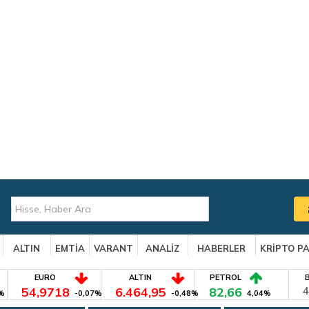
ALTIN
EMTİA
VARANT
ANALİZ
HABERLER
KRİPTO P
EURO
ALTIN
PETROL
54,9718
6.464,95
82,66
4
%
-0,07%
-0,48%
4,04%