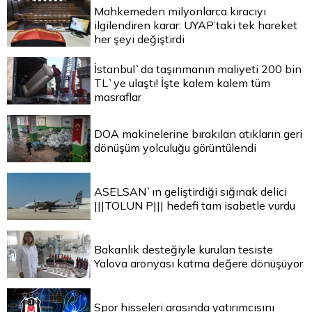
Mahkemeden milyonlarca kiracıyı
ilgilendiren karar: UYAP’taki tek hareket
her şeyi değiştirdi
İstanbul`da taşınmanın maliyeti 200 bin
TL`ye ulaştı! İşte kalem kalem tüm
masraflar
DOA makinelerine bırakılan atıkların geri
dönüşüm yolculuğu görüntülendi
ASELSAN`ın geliştirdiği sığınak delici
|||TOLUN P||| hedefi tam isabetle vurdu
Bakanlık desteğiyle kurulan tesiste
Yalova aronyası katma değere dönüşüyor
Spor hisseleri arasında yatırımcısını