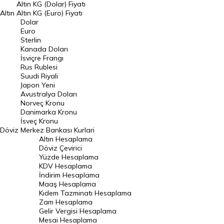
Dolar Kuru
Altın KG (Dolar) Fiyatı
Altın
Altın KG (Euro) Fiyatı
Euro Kuru
Dolar
Euro
Pound Kuru
Sterlin
Kanada Doları
Frank Kuru
İsviçre Frangı
Riyal Kuru
Rus Rublesi
Suudi Riyali
Avustralya Doları
Japon Yeni
Avustralya Doları
Danimarka Kronu Kuru
Norveç Kronu
Danimarka Kronu
Kanada Doları Kuru
İsveç Kronu
Döviz
Merkez Bankası Kurlari
Norveç Kronu Kuru
Altın Hesaplama
İsveç Kronu Kuru
Döviz Çevirici
Yüzde Hesaplama
Japon Yeni Kuru
KDV Hesaplama
İndirim Hesaplama
Serbest Piyasa Döviz Kurları
Maaş Hesaplama
Kıdem Tazminatı Hesaplama
Merkez Bankası Döviz Kurları
Zam Hesaplama
Gelir Vergisi Hesaplama
ALTIN
Mesai Hesaplama