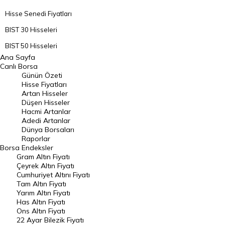
Hisse Senedi Fiyatları
BIST 30 Hisseleri
BIST 50 Hisseleri
Ana Sayfa
BIST 100 Hisseleri
Canlı Borsa
Günün Özeti
En Çok Artan Hisseler
Hisse Fiyatları
Artan Hisseler
En Çok Düşen Hisseler
Düşen Hisseler
Hacmi Artanlar
Hacmi Artanlar
Adedi Artanlar
Geçmiş Kapanışlar
Dünya Borsaları
Raporlar
Dünya Borsaları
Borsa
Endeksler
Gram Altın Fiyatı
Raporlar
Çeyrek Altın Fiyatı
Endeksler
Cumhuriyet Altını Fiyatı
Tam Altın Fiyatı
Yarım Altın Fiyatı
DÖVİZ
Has Altın Fiyatı
Ons Altın Fiyatı
Döviz Kuru
22 Ayar Bilezik Fiyatı