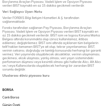
Borçlanma Araçları Piyasası, Vadeli İşlem ve Opsiyon Piyasası
verileri BIST kaynaklı en az 15 dakika gecikmeli verilerdir.
Veri Sağlayıcı Uyarı Notu
Veriler FOREKS Bilgi İletişim Hizmetleri A.Ş. tarafından
sağlanmaktadır.
Foreks tarafından sağlanan Pay Piyasası, Borçlanma Araçları
Piyasası, Vadeli İşlem ve Opsiyon Piyasası verileri BIST kaynaklı en
az 15 dakika gecikmeli verilerdir. BIST isim ve logosu Koruma Marka
Belgesi altında korunmakta olup izinsiz kullanılamaz, iktibas
edilemez, değiştirilemez. BIST ismi altında açıklanan tüm belgelerin
telif hakları tamamen BIST'ye ait olup, tekrar yayınlanamaz. BIST,
verinin sekansı, doğruluğu ve tamlığı konusunda herhangi bir garanti
vermez. Veri yayınında oluşabilecek aksaklıklar, verinin ulaşmaması,
gecikmesi, eksik ulaşması, yanlış olması, veri yayın sistemindeki
perfomansın düşmesi veya kesintili olması gibi hallerde Alıcı, Alt Alıcı
ve / veya Kullanıcılarda oluşabilecek herhangi bir zarardan BIST
sorumlu değildir.
Uluslarası döviz piyasası kuru
BORSA
Canlı Borsa
Günün Özeti