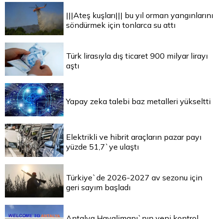
|||Ateş kuşları||| bu yıl orman yangınlarını
söndürmek için tonlarca su attı
Türk lirasıyla dış ticaret 900 milyar lirayı
aştı
Yapay zeka talebi baz metalleri yükseltti
Elektrikli ve hibrit araçların pazar payı
yüzde 51,7`ye ulaştı
Türkiye`de 2026-2027 av sezonu için
geri sayım başladı
Antalya Havalimanı`nın yeni kontrol