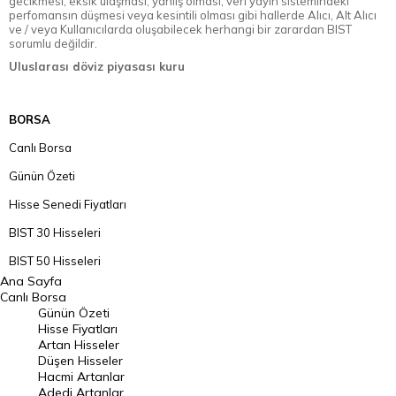
gecikmesi, eksik ulaşması, yanlış olması, veri yayın sistemindeki
perfomansın düşmesi veya kesintili olması gibi hallerde Alıcı, Alt Alıcı
ve / veya Kullanıcılarda oluşabilecek herhangi bir zarardan BIST
sorumlu değildir.
Uluslarası döviz piyasası kuru
BORSA
Canlı Borsa
Günün Özeti
Hisse Senedi Fiyatları
BIST 30 Hisseleri
BIST 50 Hisseleri
Ana Sayfa
BIST 100 Hisseleri
Canlı Borsa
Günün Özeti
En Çok Artan Hisseler
Hisse Fiyatları
Artan Hisseler
En Çok Düşen Hisseler
Düşen Hisseler
Hacmi Artanlar
Hacmi Artanlar
Adedi Artanlar