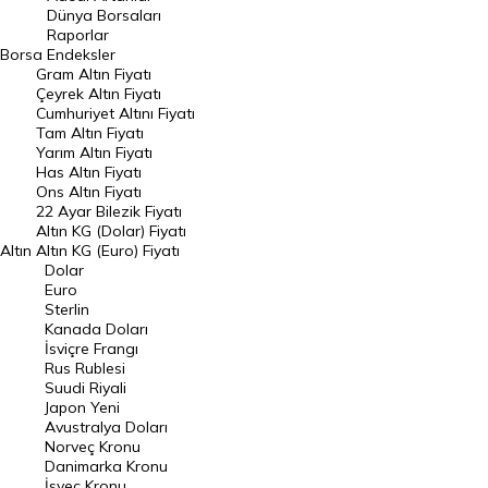
Geçmiş Kapanışlar
Dünya Borsaları
Raporlar
Dünya Borsaları
Borsa
Endeksler
Gram Altın Fiyatı
Raporlar
Çeyrek Altın Fiyatı
Endeksler
Cumhuriyet Altını Fiyatı
Tam Altın Fiyatı
Yarım Altın Fiyatı
DÖVİZ
Has Altın Fiyatı
Ons Altın Fiyatı
Döviz Kuru
22 Ayar Bilezik Fiyatı
Dolar Kuru
Altın KG (Dolar) Fiyatı
Altın
Altın KG (Euro) Fiyatı
Euro Kuru
Dolar
Euro
Pound Kuru
Sterlin
Kanada Doları
Frank Kuru
İsviçre Frangı
Riyal Kuru
Rus Rublesi
Suudi Riyali
Avustralya Doları
Japon Yeni
Avustralya Doları
Danimarka Kronu Kuru
Norveç Kronu
Danimarka Kronu
Kanada Doları Kuru
İsveç Kronu