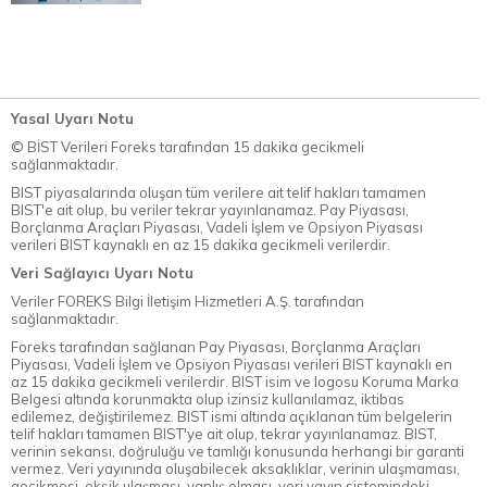
Yasal Uyarı Notu
© BİST Verileri Foreks tarafından 15 dakika gecikmeli
sağlanmaktadır.
BIST piyasalarında oluşan tüm verilere ait telif hakları tamamen
BIST'e ait olup, bu veriler tekrar yayınlanamaz. Pay Piyasası,
Borçlanma Araçları Piyasası, Vadeli İşlem ve Opsiyon Piyasası
verileri BIST kaynaklı en az 15 dakika gecikmeli verilerdir.
Veri Sağlayıcı Uyarı Notu
Veriler FOREKS Bilgi İletişim Hizmetleri A.Ş. tarafından
sağlanmaktadır.
Foreks tarafından sağlanan Pay Piyasası, Borçlanma Araçları
Piyasası, Vadeli İşlem ve Opsiyon Piyasası verileri BIST kaynaklı en
az 15 dakika gecikmeli verilerdir. BIST isim ve logosu Koruma Marka
Belgesi altında korunmakta olup izinsiz kullanılamaz, iktibas
edilemez, değiştirilemez. BIST ismi altında açıklanan tüm belgelerin
telif hakları tamamen BIST'ye ait olup, tekrar yayınlanamaz. BIST,
verinin sekansı, doğruluğu ve tamlığı konusunda herhangi bir garanti
vermez. Veri yayınında oluşabilecek aksaklıklar, verinin ulaşmaması,
gecikmesi, eksik ulaşması, yanlış olması, veri yayın sistemindeki