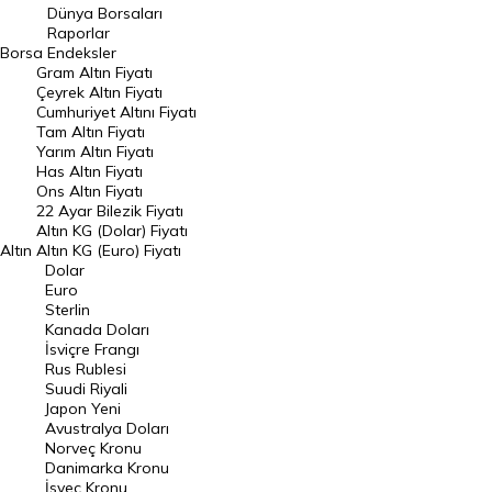
Geçmiş Kapanışlar
Dünya Borsaları
Raporlar
Dünya Borsaları
Borsa
Endeksler
Gram Altın Fiyatı
Raporlar
Çeyrek Altın Fiyatı
Endeksler
Cumhuriyet Altını Fiyatı
Tam Altın Fiyatı
Yarım Altın Fiyatı
DÖVİZ
Has Altın Fiyatı
Ons Altın Fiyatı
Döviz Kuru
22 Ayar Bilezik Fiyatı
Dolar Kuru
Altın KG (Dolar) Fiyatı
Altın
Altın KG (Euro) Fiyatı
Euro Kuru
Dolar
Euro
Pound Kuru
Sterlin
Kanada Doları
Frank Kuru
İsviçre Frangı
Riyal Kuru
Rus Rublesi
Suudi Riyali
Avustralya Doları
Japon Yeni
Avustralya Doları
Danimarka Kronu Kuru
Norveç Kronu
Danimarka Kronu
Kanada Doları Kuru
İsveç Kronu