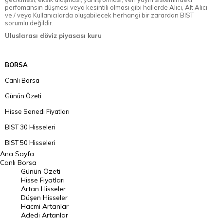
perfomansın düşmesi veya kesintili olması gibi hallerde Alıcı, Alt Alıcı
ve / veya Kullanıcılarda oluşabilecek herhangi bir zarardan BIST
sorumlu değildir.
Uluslarası döviz piyasası kuru
BORSA
Canlı Borsa
Günün Özeti
Hisse Senedi Fiyatları
BIST 30 Hisseleri
BIST 50 Hisseleri
Ana Sayfa
BIST 100 Hisseleri
Canlı Borsa
Günün Özeti
En Çok Artan Hisseler
Hisse Fiyatları
Artan Hisseler
En Çok Düşen Hisseler
Düşen Hisseler
Hacmi Artanlar
Hacmi Artanlar
Adedi Artanlar