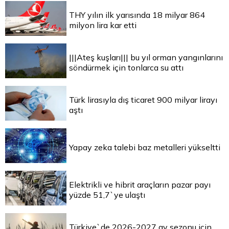
THY yılın ilk yarısında 18 milyar 864
milyon lira kar etti
|||Ateş kuşları||| bu yıl orman yangınlarını
söndürmek için tonlarca su attı
Türk lirasıyla dış ticaret 900 milyar lirayı
aştı
Yapay zeka talebi baz metalleri yükseltti
Elektrikli ve hibrit araçların pazar payı
yüzde 51,7`ye ulaştı
Türkiye`de 2026-2027 av sezonu için