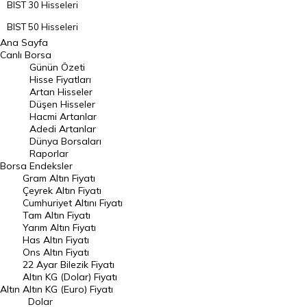
BIST 30 Hisseleri
BIST 50 Hisseleri
Ana Sayfa
BIST 100 Hisseleri
Canlı Borsa
Günün Özeti
En Çok Artan Hisseler
Hisse Fiyatları
Artan Hisseler
En Çok Düşen Hisseler
Düşen Hisseler
Hacmi Artanlar
Hacmi Artanlar
Adedi Artanlar
Geçmiş Kapanışlar
Dünya Borsaları
Raporlar
Dünya Borsaları
Borsa
Endeksler
Gram Altın Fiyatı
Raporlar
Çeyrek Altın Fiyatı
Endeksler
Cumhuriyet Altını Fiyatı
Tam Altın Fiyatı
Yarım Altın Fiyatı
DÖVİZ
Has Altın Fiyatı
Ons Altın Fiyatı
Döviz Kuru
22 Ayar Bilezik Fiyatı
Dolar Kuru
Altın KG (Dolar) Fiyatı
Altın
Altın KG (Euro) Fiyatı
Euro Kuru
Dolar