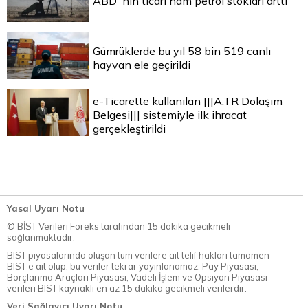
ABD`nin ticari ham petrol stokları arttı
Gümrüklerde bu yıl 58 bin 519 canlı
hayvan ele geçirildi
e-Ticarette kullanılan |||A.TR Dolaşım
Belgesi||| sistemiyle ilk ihracat
gerçekleştirildi
Yasal Uyarı Notu
© BİST Verileri Foreks tarafından 15 dakika gecikmeli
sağlanmaktadır.
BIST piyasalarında oluşan tüm verilere ait telif hakları tamamen
BIST'e ait olup, bu veriler tekrar yayınlanamaz. Pay Piyasası,
Borçlanma Araçları Piyasası, Vadeli İşlem ve Opsiyon Piyasası
verileri BIST kaynaklı en az 15 dakika gecikmeli verilerdir.
Veri Sağlayıcı Uyarı Notu