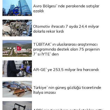
Avro Bölgesi`nde perakende satışlar
azaldı
Otomotiv ihracatı 7 ayda 24,4 milyar
dolarla rekor kırdı
TÜBİTAK`ın uluslararası araştırmacı
programında destek alan 75 projenin
7`si İYTE`den
AR-GE`ye 253,5 milyar lira harcandı
Türkiye`nin güneş gözlüğü ticaretinde
İtalya imzası