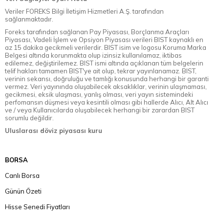
Veriler FOREKS Bilgi İletişim Hizmetleri A.Ş. tarafından
sağlanmaktadır.
Foreks tarafından sağlanan Pay Piyasası, Borçlanma Araçları
Piyasası, Vadeli İşlem ve Opsiyon Piyasası verileri BIST kaynaklı en
az 15 dakika gecikmeli verilerdir. BIST isim ve logosu Koruma Marka
Belgesi altında korunmakta olup izinsiz kullanılamaz, iktibas
edilemez, değiştirilemez. BIST ismi altında açıklanan tüm belgelerin
telif hakları tamamen BIST'ye ait olup, tekrar yayınlanamaz. BIST,
verinin sekansı, doğruluğu ve tamlığı konusunda herhangi bir garanti
vermez. Veri yayınında oluşabilecek aksaklıklar, verinin ulaşmaması,
gecikmesi, eksik ulaşması, yanlış olması, veri yayın sistemindeki
perfomansın düşmesi veya kesintili olması gibi hallerde Alıcı, Alt Alıcı
ve / veya Kullanıcılarda oluşabilecek herhangi bir zarardan BIST
sorumlu değildir.
Uluslarası döviz piyasası kuru
BORSA
Canlı Borsa
Günün Özeti
Hisse Senedi Fiyatları