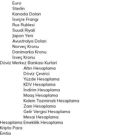
Euro
Pound Kuru
Sterlin
Kanada Doları
Frank Kuru
İsviçre Frangı
Riyal Kuru
Rus Rublesi
Suudi Riyali
Avustralya Doları
Japon Yeni
Avustralya Doları
Danimarka Kronu Kuru
Norveç Kronu
Danimarka Kronu
Kanada Doları Kuru
İsveç Kronu
Döviz
Merkez Bankası Kurlari
Norveç Kronu Kuru
Altın Hesaplama
İsveç Kronu Kuru
Döviz Çevirici
Yüzde Hesaplama
Japon Yeni Kuru
KDV Hesaplama
İndirim Hesaplama
Serbest Piyasa Döviz Kurları
Maaş Hesaplama
Kıdem Tazminatı Hesaplama
Merkez Bankası Döviz Kurları
Zam Hesaplama
Gelir Vergisi Hesaplama
ALTIN
Mesai Hesaplama
Hesaplama
Emeklilik Hesaplama
Altın Fiyatları
Kripto Para
Emtia
Gram Altın Fiyatı