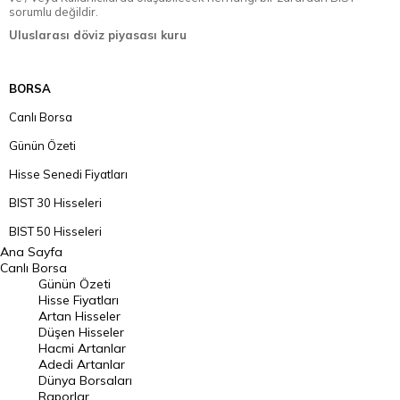
sorumlu değildir.
Uluslarası döviz piyasası kuru
BORSA
Canlı Borsa
Günün Özeti
Hisse Senedi Fiyatları
BIST 30 Hisseleri
BIST 50 Hisseleri
Ana Sayfa
BIST 100 Hisseleri
Canlı Borsa
Günün Özeti
En Çok Artan Hisseler
Hisse Fiyatları
Artan Hisseler
En Çok Düşen Hisseler
Düşen Hisseler
Hacmi Artanlar
Hacmi Artanlar
Adedi Artanlar
Geçmiş Kapanışlar
Dünya Borsaları
Raporlar