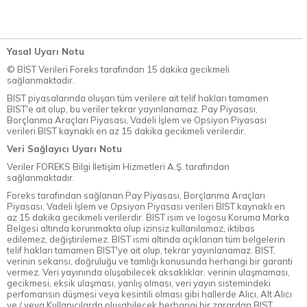
Yasal Uyarı Notu
© BİST Verileri Foreks tarafından 15 dakika gecikmeli
sağlanmaktadır.
BIST piyasalarında oluşan tüm verilere ait telif hakları tamamen
BIST'e ait olup, bu veriler tekrar yayınlanamaz. Pay Piyasası,
Borçlanma Araçları Piyasası, Vadeli İşlem ve Opsiyon Piyasası
verileri BIST kaynaklı en az 15 dakika gecikmeli verilerdir.
Veri Sağlayıcı Uyarı Notu
Veriler FOREKS Bilgi İletişim Hizmetleri A.Ş. tarafından
sağlanmaktadır.
Foreks tarafından sağlanan Pay Piyasası, Borçlanma Araçları
Piyasası, Vadeli İşlem ve Opsiyon Piyasası verileri BIST kaynaklı en
az 15 dakika gecikmeli verilerdir. BIST isim ve logosu Koruma Marka
Belgesi altında korunmakta olup izinsiz kullanılamaz, iktibas
edilemez, değiştirilemez. BIST ismi altında açıklanan tüm belgelerin
telif hakları tamamen BIST'ye ait olup, tekrar yayınlanamaz. BIST,
verinin sekansı, doğruluğu ve tamlığı konusunda herhangi bir garanti
vermez. Veri yayınında oluşabilecek aksaklıklar, verinin ulaşmaması,
gecikmesi, eksik ulaşması, yanlış olması, veri yayın sistemindeki
perfomansın düşmesi veya kesintili olması gibi hallerde Alıcı, Alt Alıcı
ve / veya Kullanıcılarda oluşabilecek herhangi bir zarardan BIST