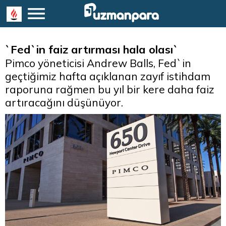
`Fed`in faiz artırması hala olası`
Pimco yöneticisi Andrew Balls, Fed`in
geçtiğimiz hafta açıklanan zayıf istihdam
raporuna rağmen bu yıl bir kere daha faiz
artıracağını düşünüyor.