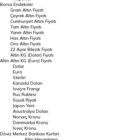
Dünya Borsaları
Borsa
Endeksler
Gram Altın Fiyatı
Raporlar
Çeyrek Altın Fiyatı
Endeksler
Cumhuriyet Altını Fiyatı
Tam Altın Fiyatı
Yarım Altın Fiyatı
DÖVİZ
Has Altın Fiyatı
Ons Altın Fiyatı
Döviz Kuru
22 Ayar Bilezik Fiyatı
Dolar Kuru
Altın KG (Dolar) Fiyatı
Altın
Altın KG (Euro) Fiyatı
Euro Kuru
Dolar
Euro
Pound Kuru
Sterlin
Kanada Doları
Frank Kuru
İsviçre Frangı
Riyal Kuru
Rus Rublesi
Suudi Riyali
Avustralya Doları
Japon Yeni
Avustralya Doları
Danimarka Kronu Kuru
Norveç Kronu
Danimarka Kronu
Kanada Doları Kuru
İsveç Kronu
Döviz
Merkez Bankası Kurlari
Norveç Kronu Kuru
Altın Hesaplama