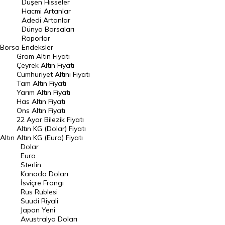
Düşen Hisseler
Hacmi Artanlar
Hacmi Artanlar
Adedi Artanlar
Geçmiş Kapanışlar
Dünya Borsaları
Raporlar
Dünya Borsaları
Borsa
Endeksler
Gram Altın Fiyatı
Raporlar
Çeyrek Altın Fiyatı
Endeksler
Cumhuriyet Altını Fiyatı
Tam Altın Fiyatı
Yarım Altın Fiyatı
DÖVİZ
Has Altın Fiyatı
Ons Altın Fiyatı
Döviz Kuru
22 Ayar Bilezik Fiyatı
Dolar Kuru
Altın KG (Dolar) Fiyatı
Altın
Altın KG (Euro) Fiyatı
Euro Kuru
Dolar
Euro
Pound Kuru
Sterlin
Kanada Doları
Frank Kuru
İsviçre Frangı
Riyal Kuru
Rus Rublesi
Suudi Riyali
Avustralya Doları
Japon Yeni
Avustralya Doları
Danimarka Kronu Kuru