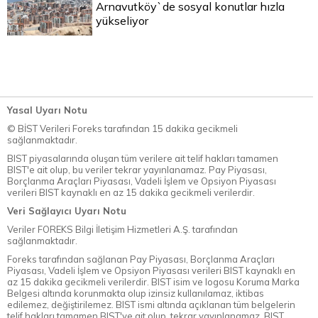
Arnavutköy`de sosyal konutlar hızla
yükseliyor
Yasal Uyarı Notu
© BİST Verileri Foreks tarafından 15 dakika gecikmeli
sağlanmaktadır.
BIST piyasalarında oluşan tüm verilere ait telif hakları tamamen
BIST'e ait olup, bu veriler tekrar yayınlanamaz. Pay Piyasası,
Borçlanma Araçları Piyasası, Vadeli İşlem ve Opsiyon Piyasası
verileri BIST kaynaklı en az 15 dakika gecikmeli verilerdir.
Veri Sağlayıcı Uyarı Notu
Veriler FOREKS Bilgi İletişim Hizmetleri A.Ş. tarafından
sağlanmaktadır.
Foreks tarafından sağlanan Pay Piyasası, Borçlanma Araçları
Piyasası, Vadeli İşlem ve Opsiyon Piyasası verileri BIST kaynaklı en
az 15 dakika gecikmeli verilerdir. BIST isim ve logosu Koruma Marka
Belgesi altında korunmakta olup izinsiz kullanılamaz, iktibas
edilemez, değiştirilemez. BIST ismi altında açıklanan tüm belgelerin
telif hakları tamamen BIST'ye ait olup, tekrar yayınlanamaz. BIST,