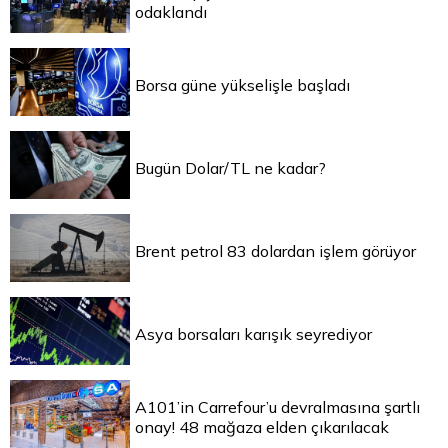
odaklandı
Borsa güne yükselişle başladı
Bugün Dolar/TL ne kadar?
Brent petrol 83 dolardan işlem görüyor
Asya borsaları karışık seyrediyor
A101’in Carrefour’u devralmasına şartlı
onay! 48 mağaza elden çıkarılacak