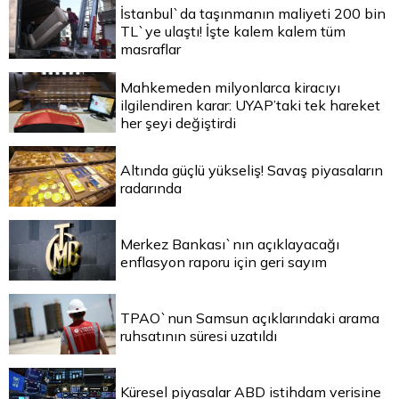
İstanbul`da taşınmanın maliyeti 200 bin
TL`ye ulaştı! İşte kalem kalem tüm
masraflar
Mahkemeden milyonlarca kiracıyı
ilgilendiren karar: UYAP’taki tek hareket
her şeyi değiştirdi
Altında güçlü yükseliş! Savaş piyasaların
radarında
Merkez Bankası`nın açıklayacağı
enflasyon raporu için geri sayım
TPAO`nun Samsun açıklarındaki arama
ruhsatının süresi uzatıldı
Küresel piyasalar ABD istihdam verisine