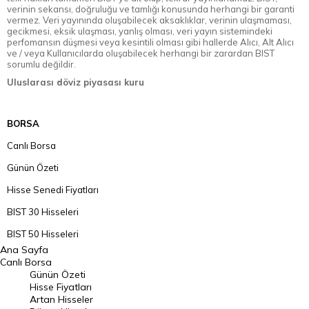
verinin sekansı, doğruluğu ve tamlığı konusunda herhangi bir garanti
vermez. Veri yayınında oluşabilecek aksaklıklar, verinin ulaşmaması,
gecikmesi, eksik ulaşması, yanlış olması, veri yayın sistemindeki
perfomansın düşmesi veya kesintili olması gibi hallerde Alıcı, Alt Alıcı
ve / veya Kullanıcılarda oluşabilecek herhangi bir zarardan BIST
sorumlu değildir.
Uluslarası döviz piyasası kuru
BORSA
Canlı Borsa
Günün Özeti
Hisse Senedi Fiyatları
BIST 30 Hisseleri
BIST 50 Hisseleri
Ana Sayfa
BIST 100 Hisseleri
Canlı Borsa
Günün Özeti
En Çok Artan Hisseler
Hisse Fiyatları
Artan Hisseler
En Çok Düşen Hisseler