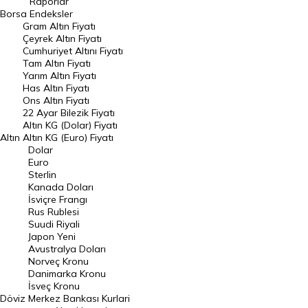
Raporlar
Dünya Borsaları
Borsa
Endeksler
Gram Altın Fiyatı
Raporlar
Çeyrek Altın Fiyatı
Endeksler
Cumhuriyet Altını Fiyatı
Tam Altın Fiyatı
Yarım Altın Fiyatı
DÖVİZ
Has Altın Fiyatı
Ons Altın Fiyatı
Döviz Kuru
22 Ayar Bilezik Fiyatı
Dolar Kuru
Altın KG (Dolar) Fiyatı
Altın
Altın KG (Euro) Fiyatı
Euro Kuru
Dolar
Euro
Pound Kuru
Sterlin
Kanada Doları
Frank Kuru
İsviçre Frangı
Riyal Kuru
Rus Rublesi
Suudi Riyali
Avustralya Doları
Japon Yeni
Avustralya Doları
Danimarka Kronu Kuru
Norveç Kronu
Danimarka Kronu
Kanada Doları Kuru
İsveç Kronu
Döviz
Merkez Bankası Kurlari
Norveç Kronu Kuru