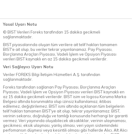
Yasal Uyarı Notu
© BİST Verileri Foreks tarafından 15 dakika gecikmeli
sağlanmaktadır.
BIST piyasalarında oluşan tüm verilere ait telif hakları tamamen
BIST'e ait olup, bu veriler tekrar yayınlanamaz. Pay Piyasası,
Borçlanma Araçları Piyasası, Vadeli İşlem ve Opsiyon Piyasası
verileri BIST kaynaklı en az 15 dakika gecikmeli verilerdir.
Veri Sağlayıcı Uyarı Notu
Veriler FOREKS Bilgi İletişim Hizmetleri A.Ş. tarafından
sağlanmaktadır.
Foreks tarafından sağlanan Pay Piyasası, Borçlanma Araçları
Piyasası, Vadeli İşlem ve Opsiyon Piyasası verileri BIST kaynaklı en
az 15 dakika gecikmeli verilerdir. BIST isim ve logosu Koruma Marka
Belgesi altında korunmakta olup izinsiz kullanılamaz, iktibas
edilemez, değiştirilemez. BIST ismi altında açıklanan tüm belgelerin
telif hakları tamamen BIST'ye ait olup, tekrar yayınlanamaz. BIST,
verinin sekansı, doğruluğu ve tamlığı konusunda herhangi bir garanti
vermez. Veri yayınında oluşabilecek aksaklıklar, verinin ulaşmaması,
gecikmesi, eksik ulaşması, yanlış olması, veri yayın sistemindeki
perfomansın düşmesi veya kesintili olması gibi hallerde Alıcı, Alt Alıcı