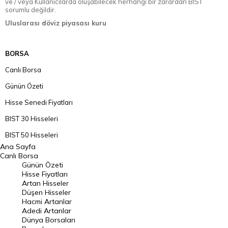
ve / veya Kullanıcılarda oluşabilecek herhangi bir zarardan BIST
sorumlu değildir.
Uluslarası döviz piyasası kuru
BORSA
Canlı Borsa
Günün Özeti
Hisse Senedi Fiyatları
BIST 30 Hisseleri
BIST 50 Hisseleri
Ana Sayfa
BIST 100 Hisseleri
Canlı Borsa
Günün Özeti
En Çok Artan Hisseler
Hisse Fiyatları
Artan Hisseler
En Çok Düşen Hisseler
Düşen Hisseler
Hacmi Artanlar
Hacmi Artanlar
Adedi Artanlar
Geçmiş Kapanışlar
Dünya Borsaları