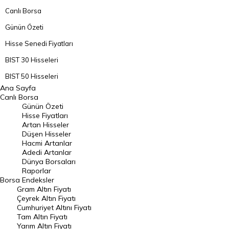
Canlı Borsa
Günün Özeti
Hisse Senedi Fiyatları
BIST 30 Hisseleri
BIST 50 Hisseleri
Ana Sayfa
BIST 100 Hisseleri
Canlı Borsa
Günün Özeti
En Çok Artan Hisseler
Hisse Fiyatları
Artan Hisseler
En Çok Düşen Hisseler
Düşen Hisseler
Hacmi Artanlar
Hacmi Artanlar
Adedi Artanlar
Geçmiş Kapanışlar
Dünya Borsaları
Raporlar
Dünya Borsaları
Borsa
Endeksler
Gram Altın Fiyatı
Raporlar
Çeyrek Altın Fiyatı
Endeksler
Cumhuriyet Altını Fiyatı
Tam Altın Fiyatı
Yarım Altın Fiyatı
DÖVİZ