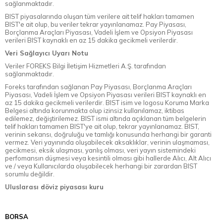
sağlanmaktadır.
BIST piyasalarında oluşan tüm verilere ait telif hakları tamamen
BIST'e ait olup, bu veriler tekrar yayınlanamaz. Pay Piyasası,
Borçlanma Araçları Piyasası, Vadeli İşlem ve Opsiyon Piyasası
verileri BIST kaynaklı en az 15 dakika gecikmeli verilerdir.
Veri Sağlayıcı Uyarı Notu
Veriler FOREKS Bilgi İletişim Hizmetleri A.Ş. tarafından
sağlanmaktadır.
Foreks tarafından sağlanan Pay Piyasası, Borçlanma Araçları
Piyasası, Vadeli İşlem ve Opsiyon Piyasası verileri BIST kaynaklı en
az 15 dakika gecikmeli verilerdir. BIST isim ve logosu Koruma Marka
Belgesi altında korunmakta olup izinsiz kullanılamaz, iktibas
edilemez, değiştirilemez. BIST ismi altında açıklanan tüm belgelerin
telif hakları tamamen BIST'ye ait olup, tekrar yayınlanamaz. BIST,
verinin sekansı, doğruluğu ve tamlığı konusunda herhangi bir garanti
vermez. Veri yayınında oluşabilecek aksaklıklar, verinin ulaşmaması,
gecikmesi, eksik ulaşması, yanlış olması, veri yayın sistemindeki
perfomansın düşmesi veya kesintili olması gibi hallerde Alıcı, Alt Alıcı
ve / veya Kullanıcılarda oluşabilecek herhangi bir zarardan BIST
sorumlu değildir.
Uluslarası döviz piyasası kuru
BORSA