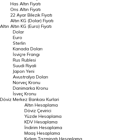
Has Altın Fiyatı
Ons Altın Fiyatı
Döviz Kuru
22 Ayar Bilezik Fiyatı
Dolar Kuru
Altın KG (Dolar) Fiyatı
Altın
Altın KG (Euro) Fiyatı
Euro Kuru
Dolar
Euro
Pound Kuru
Sterlin
Kanada Doları
Frank Kuru
İsviçre Frangı
Riyal Kuru
Rus Rublesi
Suudi Riyali
Avustralya Doları
Japon Yeni
Avustralya Doları
Danimarka Kronu Kuru
Norveç Kronu
Danimarka Kronu
Kanada Doları Kuru
İsveç Kronu
Döviz
Merkez Bankası Kurlari
Norveç Kronu Kuru
Altın Hesaplama
İsveç Kronu Kuru
Döviz Çevirici
Yüzde Hesaplama
Japon Yeni Kuru
KDV Hesaplama
İndirim Hesaplama
Serbest Piyasa Döviz Kurları
Maaş Hesaplama
Kıdem Tazminatı Hesaplama
Merkez Bankası Döviz Kurları