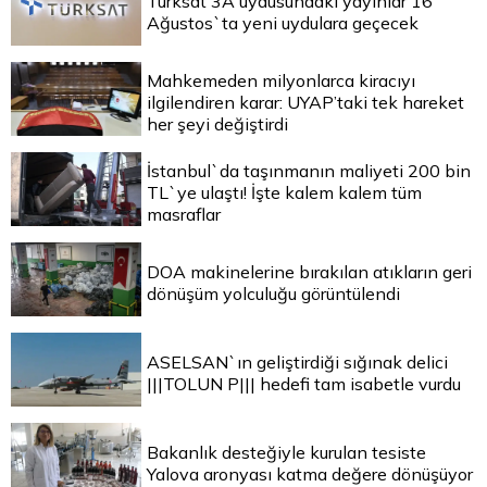
Türksat 3A uydusundaki yayınlar 16
Ağustos`ta yeni uydulara geçecek
Mahkemeden milyonlarca kiracıyı
ilgilendiren karar: UYAP’taki tek hareket
her şeyi değiştirdi
İstanbul`da taşınmanın maliyeti 200 bin
TL`ye ulaştı! İşte kalem kalem tüm
masraflar
DOA makinelerine bırakılan atıkların geri
dönüşüm yolculuğu görüntülendi
ASELSAN`ın geliştirdiği sığınak delici
|||TOLUN P||| hedefi tam isabetle vurdu
Bakanlık desteğiyle kurulan tesiste
Yalova aronyası katma değere dönüşüyor