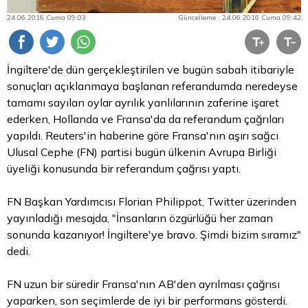
24.06.2016 Cuma 09:03
Güncelleme : 24.06.2016 Cuma 09:42
İngiltere'de dün gerçekleştirilen ve bugün sabah itibariyle
sonuçları açıklanmaya başlanan referandumda neredeyse
tamamı sayılan oylar ayrılık yanlılarının zaferine işaret
ederken, Hollanda ve Fransa'da da referandum çağrıları
yapıldı. Reuters'in haberine göre Fransa'nın aşırı sağcı
Ulusal Cephe (FN) partisi bugün ülkenin Avrupa Birliği
üyeliği konusunda bir referandum çağrısı yaptı.
FN Başkan Yardımcısı Florian Philippot, Twitter üzerinden
yayınladığı mesajda, "İnsanların özgürlüğü her zaman
sonunda kazanıyor! İngiltere'ye bravo. Şimdi
bizim
sıramız"
dedi.
FN uzun bir süredir Fransa'nın AB'den ayrılması çağrısı
yaparken, son seçimlerde de iyi bir performans gösterdi.