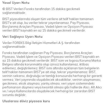
Yasal Uyarı Notu
© BİST Verileri Foreks tarafından 15 dakika gecikmeli
sağlanmaktadır.
BIST piyasalarında oluşan tüm verilere ait telif hakları tamamen
BIST'e ait olup, bu veriler tekrar yayınlanamaz. Pay Piyasası,
Borçlanma Araçları Piyasası, Vadeli İşlem ve Opsiyon Piyasası
verileri BIST kaynaklı en az 15 dakika gecikmeli verilerdir.
Veri Sağlayıcı Uyarı Notu
Veriler FOREKS Bilgi İletişim Hizmetleri A.Ş. tarafından
sağlanmaktadır.
Foreks tarafından sağlanan Pay Piyasası, Borçlanma Araçları
Piyasası, Vadeli İşlem ve Opsiyon Piyasası verileri BIST kaynaklı en
az 15 dakika gecikmeli verilerdir. BIST isim ve logosu Koruma Marka
Belgesi altında korunmakta olup izinsiz kullanılamaz, iktibas
edilemez, değiştirilemez. BIST ismi altında açıklanan tüm belgelerin
telif hakları tamamen BIST'ye ait olup, tekrar yayınlanamaz. BIST,
verinin sekansı, doğruluğu ve tamlığı konusunda herhangi bir garanti
vermez. Veri yayınında oluşabilecek aksaklıklar, verinin ulaşmaması,
gecikmesi, eksik ulaşması, yanlış olması, veri yayın sistemindeki
perfomansın düşmesi veya kesintili olması gibi hallerde Alıcı, Alt Alıcı
ve / veya Kullanıcılarda oluşabilecek herhangi bir zarardan BIST
sorumlu değildir.
Uluslarası döviz piyasası kuru