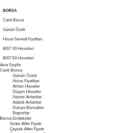
BORSA
Canlı Borsa
Günün Özeti
Hisse Senedi Fiyatları
BIST 30 Hisseleri
BIST 50 Hisseleri
Ana Sayfa
BIST 100 Hisseleri
Canlı Borsa
Günün Özeti
En Çok Artan Hisseler
Hisse Fiyatları
Artan Hisseler
En Çok Düşen Hisseler
Düşen Hisseler
Hacmi Artanlar
Hacmi Artanlar
Adedi Artanlar
Geçmiş Kapanışlar
Dünya Borsaları
Raporlar
Dünya Borsaları
Borsa
Endeksler
Gram Altın Fiyatı
Raporlar
Çeyrek Altın Fiyatı