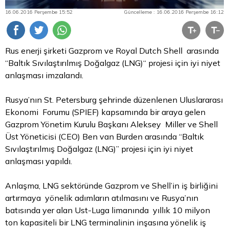
16.06.2016 Perşembe 15:52
Güncelleme : 16.06.2016 Perşembe 16:12
Rus enerji şirketi Gazprom ve
Royal
Dutch Shell arasında
“Baltık Sıvılaştırılmış Doğalgaz (LNG)“ projesi için iyi niyet
anlaşması imzalandı.
Rusya’nın St. Petersburg şehrinde düzenlenen Uluslararası
Ekonomi Forumu (SPIEF) kapsamında bir araya gelen
Gazprom Yönetim Kurulu Başkanı Aleksey Miller ve Shell
Üst Yöneticisi (CEO) Ben van Burden arasında “Baltık
Sıvılaştırılmış Doğalgaz (LNG)” projesi için iyi niyet
anlaşması yapıldı.
Anlaşma, LNG sektöründe Gazprom ve Shell’in iş birliğini
artırmaya yönelik adımların atılmasını ve Rusya’nın
batısında yer alan Ust-Luga limanında yıllık 10 milyon
ton kapasiteli bir LNG terminalinin inşasına yönelik iş