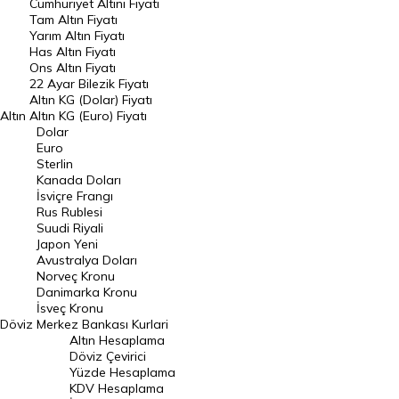
Endeksler
Cumhuriyet Altını Fiyatı
Tam Altın Fiyatı
Yarım Altın Fiyatı
DÖVİZ
Has Altın Fiyatı
Ons Altın Fiyatı
Döviz Kuru
22 Ayar Bilezik Fiyatı
Dolar Kuru
Altın KG (Dolar) Fiyatı
Altın
Altın KG (Euro) Fiyatı
Euro Kuru
Dolar
Euro
Pound Kuru
Sterlin
Kanada Doları
Frank Kuru
İsviçre Frangı
Riyal Kuru
Rus Rublesi
Suudi Riyali
Avustralya Doları
Japon Yeni
Avustralya Doları
Danimarka Kronu Kuru
Norveç Kronu
Danimarka Kronu
Kanada Doları Kuru
İsveç Kronu
Döviz
Merkez Bankası Kurlari
Norveç Kronu Kuru
Altın Hesaplama
İsveç Kronu Kuru
Döviz Çevirici
Yüzde Hesaplama
Japon Yeni Kuru
KDV Hesaplama