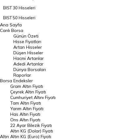
BIST 30 Hisseleri
BIST 50 Hisseleri
Ana Sayfa
BIST 100 Hisseleri
Canlı Borsa
Günün Özeti
En Çok Artan Hisseler
Hisse Fiyatları
Artan Hisseler
En Çok Düşen Hisseler
Düşen Hisseler
Hacmi Artanlar
Hacmi Artanlar
Adedi Artanlar
Geçmiş Kapanışlar
Dünya Borsaları
Raporlar
Dünya Borsaları
Borsa
Endeksler
Gram Altın Fiyatı
Raporlar
Çeyrek Altın Fiyatı
Endeksler
Cumhuriyet Altını Fiyatı
Tam Altın Fiyatı
Yarım Altın Fiyatı
DÖVİZ
Has Altın Fiyatı
Ons Altın Fiyatı
Döviz Kuru
22 Ayar Bilezik Fiyatı
Dolar Kuru
Altın KG (Dolar) Fiyatı
Altın
Altın KG (Euro) Fiyatı