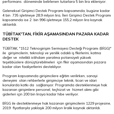
performans döneminde belirlenen tutarlara 5 bin lira ekleniyor.
Geleneksel Girişimci Destek Programı kapsamında, bugüne kadar
4 bin 735 işletmeye 28,9 milyon lira, İleri Girişimci Destek Programı
kapsamında ise 2 bin 996 işletmeye 155,2 milyon lira kaynak
aktarıldı.
TÜBİTAK'TAN, FİKİR AŞAMASINDAN PAZARA KADAR
DESTEK
TÜBİTAK, "1512 Teknogirişim Sermayesi Desteği Programı (BİGG)"
ile girişimcilerin, teknoloji ve yenilik odaklı iş fikirlerini, katma
değer ve nitelikli istihdam yaratma potansiyeli yüksek
teşebbüslere dönüştürebilmeleri için fikir aşamasından pazara
kadar olan faaliyetlerini destekliyor.
Program kapsamında girişimcilere eğitim verilirken, sanayi
deneyimi olan rehberlerle girişimciye teknik, ticari ve idari
konularda katkı da sağlanıyor. Programda desteklenmeye hak
kazanan girişimlere personel, teçhizat ve hizmet alımı gibi
giderleri için 200 bin liraya kadar hibe veriliyor.
BİGG ile desteklenmeye hak kazanan girişimcilerin 1229 projesine,
2019 fiyatlarıyla yaklaşık 200 milyon liralık kaynak aktarıldı.