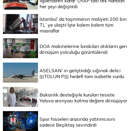
ilgilendiren karar: UYAP’taki tek hareket
her şeyi değiştirdi
İstanbul`da taşınmanın maliyeti 200 bin
TL`ye ulaştı! İşte kalem kalem tüm
masraflar
DOA makinelerine bırakılan atıkların geri
dönüşüm yolculuğu görüntülendi
ASELSAN`ın geliştirdiği sığınak delici
|||TOLUN P||| hedefi tam isabetle vurdu
Bakanlık desteğiyle kurulan tesiste
Yalova aronyası katma değere dönüşüyor
Spor hisseleri arasında yatırımcısını
sadece Beşiktaş sevindirdi