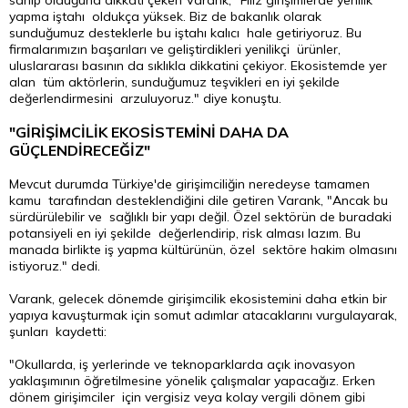
sahip olduğuna dikkati çeken Varank, "Filiz girişimlerde yenilik
yapma iştahı oldukça yüksek. Biz de bakanlık olarak
sunduğumuz desteklerle bu iştahı kalıcı hale getiriyoruz. Bu
firmalarımızın başarıları ve geliştirdikleri yenilikçi ürünler,
uluslararası basının da sıklıkla dikkatini çekiyor. Ekosistemde yer
alan tüm aktörlerin, sunduğumuz teşvikleri en iyi şekilde
değerlendirmesini arzuluyoruz." diye konuştu.
"GİRİŞİMCİLİK EKOSİSTEMİNİ DAHA DA
GÜÇLENDİRECEĞİZ"
Mevcut durumda Türkiye'de girişimciliğin neredeyse tamamen
kamu tarafından desteklendiğini dile getiren Varank, "Ancak bu
sürdürülebilir ve sağlıklı bir yapı değil. Özel sektörün de buradaki
potansiyeli en iyi şekilde değerlendirip, risk alması lazım. Bu
manada birlikte iş yapma kültürünün, özel sektöre hakim olmasını
istiyoruz." dedi.
Varank, gelecek dönemde girişimcilik ekosistemini daha etkin bir
yapıya kavuşturmak için somut adımlar atacaklarını vurgulayarak,
şunları kaydetti:
"Okullarda, iş yerlerinde ve teknoparklarda açık inovasyon
yaklaşımının öğretilmesine yönelik çalışmalar yapacağız. Erken
dönem girişimciler için vergisiz veya kolay vergili dönem gibi