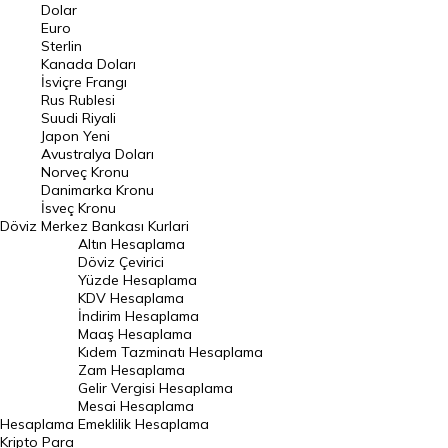
Euro Kuru
Dolar
Euro
Pound Kuru
Sterlin
Kanada Doları
Frank Kuru
İsviçre Frangı
Riyal Kuru
Rus Rublesi
Suudi Riyali
Avustralya Doları
Japon Yeni
Avustralya Doları
Danimarka Kronu Kuru
Norveç Kronu
Danimarka Kronu
Kanada Doları Kuru
İsveç Kronu
Döviz
Merkez Bankası Kurlari
Norveç Kronu Kuru
Altın Hesaplama
İsveç Kronu Kuru
Döviz Çevirici
Yüzde Hesaplama
Japon Yeni Kuru
KDV Hesaplama
İndirim Hesaplama
Serbest Piyasa Döviz Kurları
Maaş Hesaplama
Kıdem Tazminatı Hesaplama
Merkez Bankası Döviz Kurları
Zam Hesaplama
Gelir Vergisi Hesaplama
ALTIN
Mesai Hesaplama
Hesaplama
Emeklilik Hesaplama
Altın Fiyatları
Kripto Para