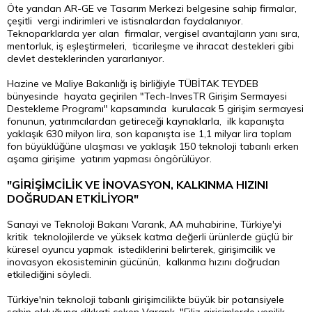
Öte yandan AR-GE ve Tasarım Merkezi belgesine sahip firmalar,
çeşitli vergi indirimleri ve istisnalardan faydalanıyor.
Teknoparklarda yer alan firmalar, vergisel avantajların yanı sıra,
mentorluk, iş eşleştirmeleri, ticarileşme ve ihracat destekleri gibi
devlet desteklerinden yararlanıyor.
Hazine ve Maliye Bakanlığı iş birliğiyle TÜBİTAK TEYDEB
bünyesinde hayata geçirilen "Tech-InvesTR Girişim Sermayesi
Destekleme Programı" kapsamında kurulacak 5 girişim sermayesi
fonunun, yatırımcılardan getireceği kaynaklarla, ilk kapanışta
yaklaşık 630 milyon lira, son kapanışta ise 1,1 milyar lira toplam
fon büyüklüğüne ulaşması ve yaklaşık 150 teknoloji tabanlı erken
aşama girişime yatırım yapması öngörülüyor.
"GİRİŞİMCİLİK VE İNOVASYON, KALKINMA HIZINI
DOĞRUDAN ETKİLİYOR"
Sanayi ve Teknoloji Bakanı Varank, AA muhabirine, Türkiye'yi
kritik teknolojilerde ve yüksek katma değerli ürünlerde güçlü bir
küresel oyuncu yapmak istediklerini belirterek, girişimcilik ve
inovasyon ekosisteminin gücünün, kalkınma hızını doğrudan
etkilediğini söyledi.
Türkiye'nin teknoloji tabanlı girişimcilikte büyük bir potansiyele