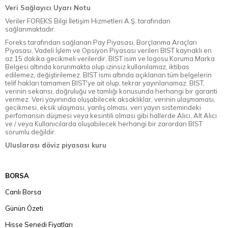
Veri Sağlayıcı Uyarı Notu
Veriler FOREKS Bilgi İletişim Hizmetleri A.Ş. tarafından
sağlanmaktadır.
Foreks tarafından sağlanan Pay Piyasası, Borçlanma Araçları
Piyasası, Vadeli İşlem ve Opsiyon Piyasası verileri BIST kaynaklı en
az 15 dakika gecikmeli verilerdir. BIST isim ve logosu Koruma Marka
Belgesi altında korunmakta olup izinsiz kullanılamaz, iktibas
edilemez, değiştirilemez. BIST ismi altında açıklanan tüm belgelerin
telif hakları tamamen BIST'ye ait olup, tekrar yayınlanamaz. BIST,
verinin sekansı, doğruluğu ve tamlığı konusunda herhangi bir garanti
vermez. Veri yayınında oluşabilecek aksaklıklar, verinin ulaşmaması,
gecikmesi, eksik ulaşması, yanlış olması, veri yayın sistemindeki
perfomansın düşmesi veya kesintili olması gibi hallerde Alıcı, Alt Alıcı
ve / veya Kullanıcılarda oluşabilecek herhangi bir zarardan BIST
sorumlu değildir.
Uluslarası döviz piyasası kuru
BORSA
Canlı Borsa
Günün Özeti
Hisse Senedi Fiyatları