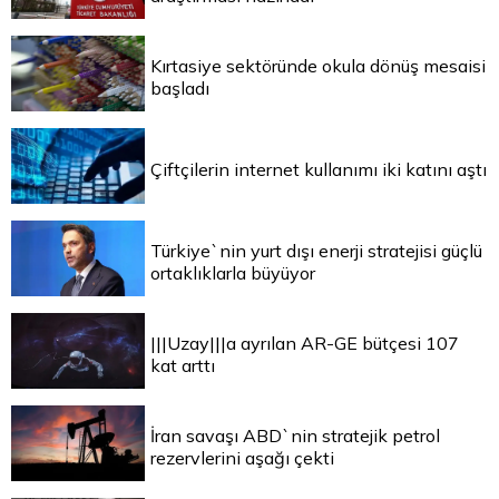
Kırtasiye sektöründe okula dönüş mesaisi
başladı
Çiftçilerin internet kullanımı iki katını aştı
Türkiye`nin yurt dışı enerji stratejisi güçlü
ortaklıklarla büyüyor
|||Uzay|||a ayrılan AR-GE bütçesi 107
kat arttı
İran savaşı ABD`nin stratejik petrol
rezervlerini aşağı çekti