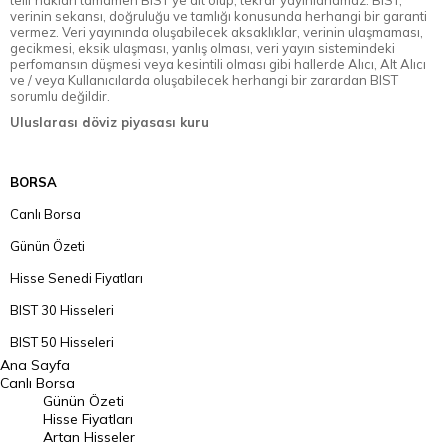
telif hakları tamamen BIST'ye ait olup, tekrar yayınlanamaz. BIST,
verinin sekansı, doğruluğu ve tamlığı konusunda herhangi bir garanti
vermez. Veri yayınında oluşabilecek aksaklıklar, verinin ulaşmaması,
gecikmesi, eksik ulaşması, yanlış olması, veri yayın sistemindeki
perfomansın düşmesi veya kesintili olması gibi hallerde Alıcı, Alt Alıcı
ve / veya Kullanıcılarda oluşabilecek herhangi bir zarardan BIST
sorumlu değildir.
Uluslarası döviz piyasası kuru
BORSA
Canlı Borsa
Günün Özeti
Hisse Senedi Fiyatları
BIST 30 Hisseleri
BIST 50 Hisseleri
Ana Sayfa
BIST 100 Hisseleri
Canlı Borsa
Günün Özeti
En Çok Artan Hisseler
Hisse Fiyatları
Artan Hisseler
En Çok Düşen Hisseler