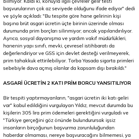
bilmiyor. Kaldı ki, konuyla ilgili çevreler gelir testi
başvurularının çok az seviyede olduğunu ifade ediyor" dedi
ve şöyle açıkladı: "Bu tespite göre hane gelirinin kişi
başına brüt asgari ücretin üçte birinin üzerinde olması
durumunda prim borçları silinmiyor; ancak yapılandırılıyor.
Ayrıca, sosyal dayanışma ve yardım vakıf müdürlükleri,
hanenin yapı sınıfı, mevki, çevresel istihbaratı da
değerlendiriyor ve GSS için devlet desteği verilmeyerek,
prim tahakkuk ettirilebiliyor. Torba Yasada sigorta primleri
sebebiyle dava açmış olanlar da kapsam dışı bırakıldı."
ASGARİ ÜCRETİN 2 KATI PRİM BORCU YANSITILIYOR
Bir tespiti yaptırmayanların, "asgari ücretin iki katı geliri
var" kabul edildiğini vurgulayan Yıldız, mevcut durumda bu
kişilerin 305 lira prim ödemeleri gerektiğini vurguladı ve
"Türkiye gerçeğini göz önünde bulundurursak işsiz
insanların birçoğunun başvurma zorunluluğundan
haberdar olmaması, nereye başvuracağını bilmemesi, ya