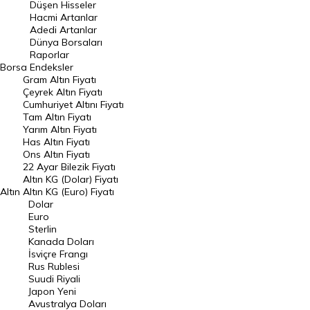
Düşen Hisseler
Hacmi Artanlar
Hacmi Artanlar
Adedi Artanlar
Geçmiş Kapanışlar
Dünya Borsaları
Raporlar
Dünya Borsaları
Borsa
Endeksler
Gram Altın Fiyatı
Raporlar
Çeyrek Altın Fiyatı
Endeksler
Cumhuriyet Altını Fiyatı
Tam Altın Fiyatı
Yarım Altın Fiyatı
DÖVİZ
Has Altın Fiyatı
Ons Altın Fiyatı
Döviz Kuru
22 Ayar Bilezik Fiyatı
Dolar Kuru
Altın KG (Dolar) Fiyatı
Altın
Altın KG (Euro) Fiyatı
Euro Kuru
Dolar
Euro
Pound Kuru
Sterlin
Kanada Doları
Frank Kuru
İsviçre Frangı
Riyal Kuru
Rus Rublesi
Suudi Riyali
Avustralya Doları
Japon Yeni
Avustralya Doları