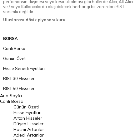
perfomansın düşmesi veya kesintili olması gibi hallerde Alıcı, Alt Alıcı
ve / veya Kullanıcılarda oluşabilecek herhangi bir zarardan BIST
sorumlu değildir.
Uluslarası döviz piyasası kuru
BORSA
Canlı Borsa
Günün Özeti
Hisse Senedi Fiyatları
BIST 30 Hisseleri
BIST 50 Hisseleri
Ana Sayfa
BIST 100 Hisseleri
Canlı Borsa
Günün Özeti
En Çok Artan Hisseler
Hisse Fiyatları
Artan Hisseler
En Çok Düşen Hisseler
Düşen Hisseler
Hacmi Artanlar
Hacmi Artanlar
Adedi Artanlar
Geçmiş Kapanışlar