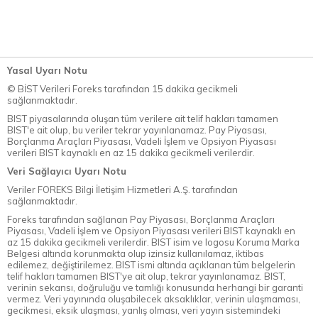
Yasal Uyarı Notu
© BİST Verileri Foreks tarafından 15 dakika gecikmeli
sağlanmaktadır.
BIST piyasalarında oluşan tüm verilere ait telif hakları tamamen
BIST'e ait olup, bu veriler tekrar yayınlanamaz. Pay Piyasası,
Borçlanma Araçları Piyasası, Vadeli İşlem ve Opsiyon Piyasası
verileri BIST kaynaklı en az 15 dakika gecikmeli verilerdir.
Veri Sağlayıcı Uyarı Notu
Veriler FOREKS Bilgi İletişim Hizmetleri A.Ş. tarafından
sağlanmaktadır.
Foreks tarafından sağlanan Pay Piyasası, Borçlanma Araçları
Piyasası, Vadeli İşlem ve Opsiyon Piyasası verileri BIST kaynaklı en
az 15 dakika gecikmeli verilerdir. BIST isim ve logosu Koruma Marka
Belgesi altında korunmakta olup izinsiz kullanılamaz, iktibas
edilemez, değiştirilemez. BIST ismi altında açıklanan tüm belgelerin
telif hakları tamamen BIST'ye ait olup, tekrar yayınlanamaz. BIST,
verinin sekansı, doğruluğu ve tamlığı konusunda herhangi bir garanti
vermez. Veri yayınında oluşabilecek aksaklıklar, verinin ulaşmaması,
gecikmesi, eksik ulaşması, yanlış olması, veri yayın sistemindeki