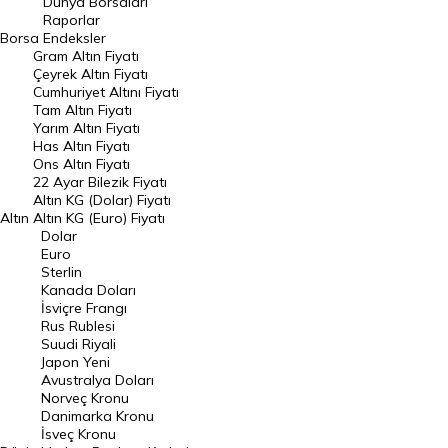
Dünya Borsaları
Raporlar
Dünya Borsaları
Borsa
Endeksler
Gram Altın Fiyatı
Raporlar
Çeyrek Altın Fiyatı
Endeksler
Cumhuriyet Altını Fiyatı
Tam Altın Fiyatı
Yarım Altın Fiyatı
DÖVİZ
Has Altın Fiyatı
Ons Altın Fiyatı
Döviz Kuru
22 Ayar Bilezik Fiyatı
Dolar Kuru
Altın KG (Dolar) Fiyatı
Altın
Altın KG (Euro) Fiyatı
Euro Kuru
Dolar
Euro
Pound Kuru
Sterlin
Kanada Doları
Frank Kuru
İsviçre Frangı
Riyal Kuru
Rus Rublesi
Suudi Riyali
Avustralya Doları
Japon Yeni
Avustralya Doları
Danimarka Kronu Kuru
Norveç Kronu
Danimarka Kronu
Kanada Doları Kuru
İsveç Kronu