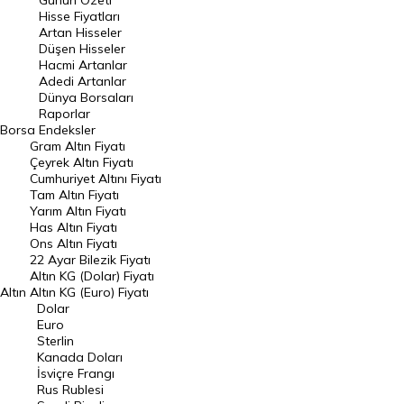
Günün Özeti
En Çok Artan Hisseler
Hisse Fiyatları
Artan Hisseler
En Çok Düşen Hisseler
Düşen Hisseler
Hacmi Artanlar
Hacmi Artanlar
Adedi Artanlar
Geçmiş Kapanışlar
Dünya Borsaları
Raporlar
Dünya Borsaları
Borsa
Endeksler
Gram Altın Fiyatı
Raporlar
Çeyrek Altın Fiyatı
Endeksler
Cumhuriyet Altını Fiyatı
Tam Altın Fiyatı
Yarım Altın Fiyatı
DÖVİZ
Has Altın Fiyatı
Ons Altın Fiyatı
Döviz Kuru
22 Ayar Bilezik Fiyatı
Dolar Kuru
Altın KG (Dolar) Fiyatı
Altın
Altın KG (Euro) Fiyatı
Euro Kuru
Dolar
Euro
Pound Kuru
Sterlin
Kanada Doları
Frank Kuru
İsviçre Frangı
Riyal Kuru
Rus Rublesi