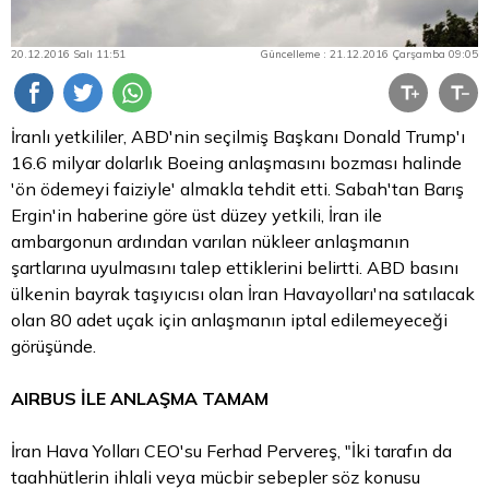
20.12.2016 Salı 11:51
Güncelleme : 21.12.2016 Çarşamba 09:05
İranlı yetkililer, ABD'nin seçilmiş Başkanı Donald Trump'ı
16.6 milyar dolarlık Boeing anlaşmasını bozması halinde
'ön ödemeyi faiziyle' almakla tehdit etti. Sabah'tan Barış
Ergin'in haberine göre üst düzey yetkili, İran ile
ambargonun ardından varılan nükleer anlaşmanın
şartlarına uyulmasını talep ettiklerini belirtti. ABD basını
ülkenin bayrak taşıyıcısı olan İran Havayolları'na satılacak
olan 80 adet uçak için anlaşmanın iptal edilemeyeceği
görüşünde.
AIRBUS İLE ANLAŞMA TAMAM
İran Hava Yolları CEO'su Ferhad Pervereş, "İki tarafın da
taahhütlerin ihlali veya mücbir sebepler söz konusu