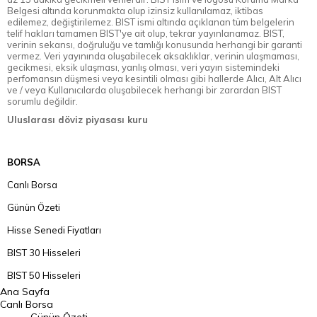
Belgesi altında korunmakta olup izinsiz kullanılamaz, iktibas
edilemez, değiştirilemez. BIST ismi altında açıklanan tüm belgelerin
telif hakları tamamen BIST'ye ait olup, tekrar yayınlanamaz. BIST,
verinin sekansı, doğruluğu ve tamlığı konusunda herhangi bir garanti
vermez. Veri yayınında oluşabilecek aksaklıklar, verinin ulaşmaması,
gecikmesi, eksik ulaşması, yanlış olması, veri yayın sistemindeki
perfomansın düşmesi veya kesintili olması gibi hallerde Alıcı, Alt Alıcı
ve / veya Kullanıcılarda oluşabilecek herhangi bir zarardan BIST
sorumlu değildir.
Uluslarası döviz piyasası kuru
BORSA
Canlı Borsa
Günün Özeti
Hisse Senedi Fiyatları
BIST 30 Hisseleri
BIST 50 Hisseleri
Ana Sayfa
BIST 100 Hisseleri
Canlı Borsa