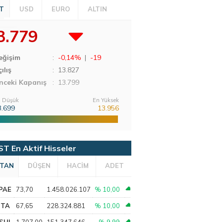
T
USD
EURO
ALTIN
3.779
eğişim
:
-0,14%
|
-19
ılış
:
13.827
nceki Kapanış
: 13.799
 Düşük
En Yüksek
3.699
13.956
ST En Aktif Hisseler
TAN
DÜŞEN
HACİM
ADET
PAE
73,70
1.458.026.107
% 10,00
PTA
67,65
228.324.881
% 10,00
SHL
1.707,00
151.347.646
% 9,99