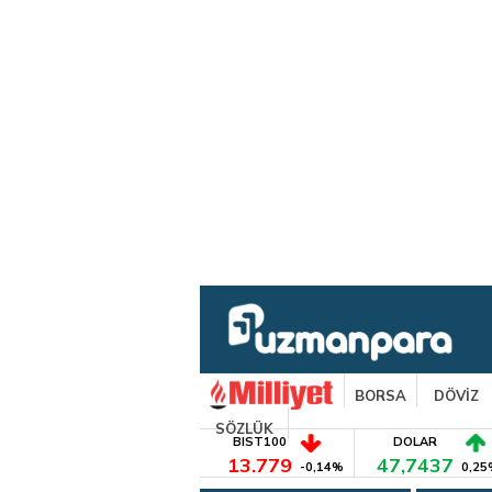
BORSA
DÖVİZ
SÖZLÜK
BIST100
DOLAR
13.779
47,7437
-0,14%
0,25