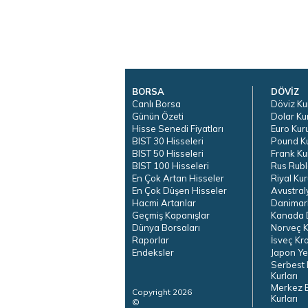
BORSA
DÖVİZ
Canlı Borsa
Döviz Ku
Günün Özeti
Dolar Ku
Hisse Senedi Fiyatları
Euro Kur
BIST 30 Hisseleri
Pound K
BIST 50 Hisseleri
Frank Ku
BIST 100 Hisseleri
Rus Rubl
En Çok Artan Hisseler
Riyal Kur
En Çok Düşen Hisseler
Avustral
Hacmi Artanlar
Danimar
Geçmiş Kapanışlar
Kanada D
Dünya Borsaları
Norveç K
Raporlar
İsveç Kr
Endeksler
Japon Ye
Serbest 
Kurları
Merkez 
Copyright 2026
Kurları
©