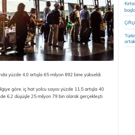
Kırt
başla
Çiftçi
Türki
ortak
yında yüzde 4,0 artışla 65 milyon 892 bine yükseldi.
lgiye göre, iç hat yolcu sayısı yüzde 11,5 artışla 40
zde 6,2 düşüşle 25 milyon 79 bin olarak gerçekleşti.