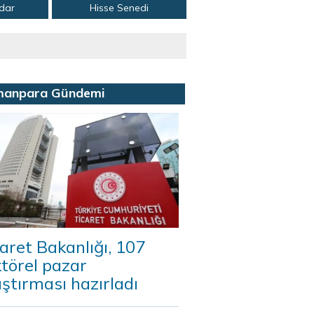
adar
Hisse Senedi
manpara Gündemi
aret Bakanlığı, 107
törel pazar
ştırması hazırladı