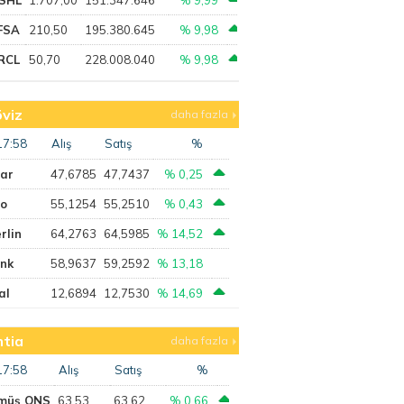
FSA
210,50
195.380.645
% 9,98
RCL
50,70
228.008.040
% 9,98
viz
daha fazla
17:58
Alış
Satış
%
lar
47,6785
47,7437
% 0,25
ro
55,1254
55,2510
% 0,43
rlin
64,2763
64,5985
% 14,52
ank
58,9637
59,2592
% 13,18
al
12,6894
12,7530
% 14,69
tia
daha fazla
17:58
Alış
Satış
%
müş ONS
63,53
63,62
% 0,66