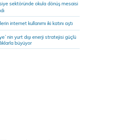
asiye sektöründe okula dönüş mesaisi
dı
lerin internet kullanımı iki katını aştı
ye`nin yurt dışı enerji stratejisi güçlü
lıklarla büyüyor