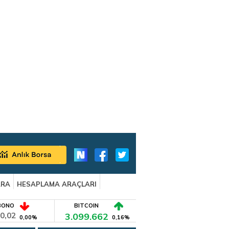
ARA
HESAPLAMA ARAÇLARI
BONO
BITCOIN
0,02
3.099.662
0,00%
0,16%