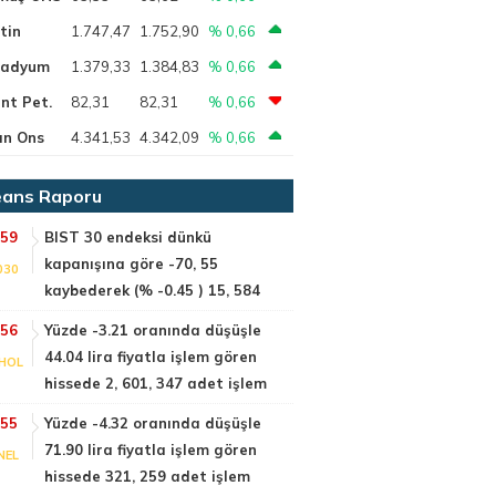
tin
1.747,47
1.752,90
% 0,66
ladyum
1.379,33
1.384,83
% 0,66
nt Pet.
82,31
82,31
% 0,66
ın Ons
4.341,53
4.342,09
% 0,66
ans Raporu
:59
BIST 30 endeksi dünkü
kapanışına göre -70, 55
030
kaybederek (% -0.45 ) 15, 584
:56
Yüzde -3.21 oranında düşüşle
44.04 lira fiyatla işlem gören
HOL
hissede 2, 601, 347 adet işlem
:55
Yüzde -4.32 oranında düşüşle
71.90 lira fiyatla işlem gören
NEL
hissede 321, 259 adet işlem