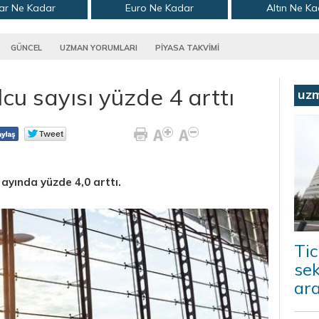
ar Ne Kadar
Euro Ne Kadar
Altın Ne K
GÜNCEL
UZMAN YORUMLARI
PİYASA TAKVİMİ
cu sayısı yüzde 4 arttı
uz
5 ayında yüzde 4,0 arttı.
Tic
sek
ara