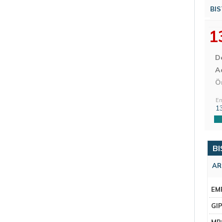
BIS
1
D
Aç
Ö
En
1
BI
AR
EM
GI
MR