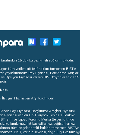
s tarafından 15 dakika gecikmeli sağlanmaktadır.
uşan tüm verilere ait telif hakları tamamen BIST'e
tekrar yayınlanamaz. Pay Piyasası, Borçlanma Araçları
m ve Opsiyon Piyasası verileri BIST kaynaklı en az 15
erdir.
ı Notu
i İletişim Hizmetleri A.Ş. tarafından
ğlanan Pay Piyasası, Borçlanma Araçları Piyasası,
on Piyasası verileri BIST kaynaklı en az 15 dakika
 BIST isim ve logosu Koruma Marka Belgesi altında
iz kullanılamaz, iktibas edilemez, değiştirilemez.
klanan tüm belgelerin telif hakları tamamen BIST'ye
nlanamaz. BIST, verinin sekansı, doğruluğu ve tamlığı