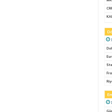
CR
KA
Dö
Do
Eu
Ste
Fr
Riy
Em
Gü