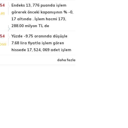
:54
Endeks 13, 776 puanda işlem
görerek önceki kapanışının % -0,
100
17 altında . İşlem hacmi 173,
288.00 milyon TL de
:54
Yüzde -9.75 oranında düşüşle
7.68 lira fiyatla işlem gören
DGS
hissede 17, 524, 069 adet işlem
daha fazla