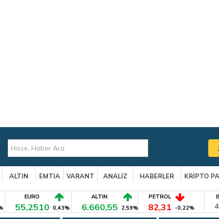
ALTIN
EMTİA
VARANT
ANALİZ
HABERLER
KRİPTO P
EURO
ALTIN
PETROL
55,2510
6.660,55
82,31
4
%
0,43%
2,59%
-0,22%