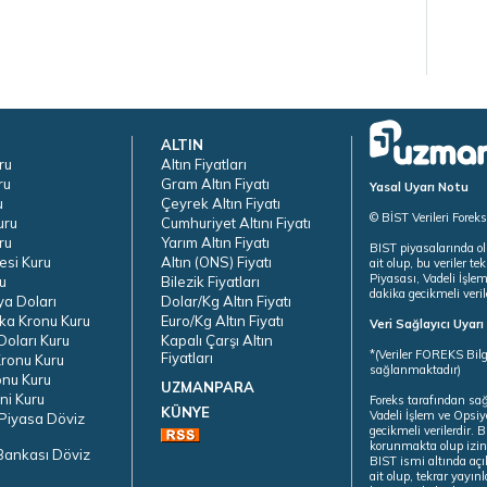
ALTIN
ru
Altın Fiyatları
ru
Gram Altın Fiyatı
Yasal Uyarı Notu
u
Çeyrek Altın Fiyatı
© BİST Verileri Forek
uru
Cumhuriyet Altını Fiyatı
ru
Yarım Altın Fiyatı
BIST piyasalarında ol
esi Kuru
Altın (ONS) Fiyatı
ait olup, bu veriler 
Piyasası, Vadeli İşle
u
Bilezik Fiyatları
dakika gecikmeli veril
ya Doları
Dolar/Kg Altın Fiyatı
ka Kronu Kuru
Euro/Kg Altın Fiyatı
Veri Sağlayıcı Uyar
oları Kuru
Kapalı Çarşı Altın
*(Veriler FOREKS Bilg
Fiyatları
ronu Kuru
sağlanmaktadır)
onu Kuru
UZMANPARA
ni Kuru
Foreks tarafından sa
KÜNYE
Vadeli İşlem ve Opsiy
Piyasa Döviz
gecikmeli verilerdir.
korunmakta olup izins
Bankası Döviz
BIST ismi altında açı
ait olup, tekrar yayı