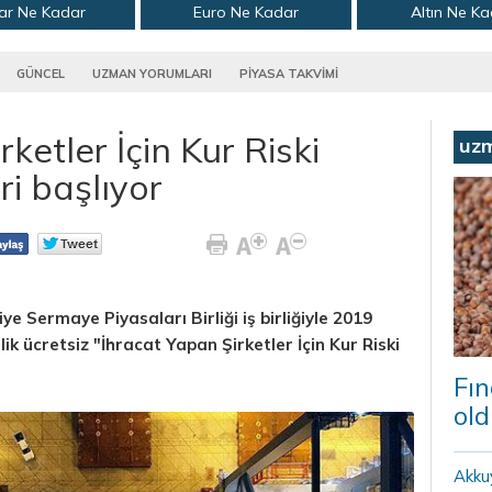
ar Ne Kadar
Euro Ne Kadar
Altın Ne K
GÜNCEL
UZMAN YORUMLARI
PİYASA TAKVİMİ
ketler İçin Kur Riski
uz
ri başlıyor
iye Sermaye Piyasaları Birliği iş birliğiyle 2019
lik ücretsiz "İhracat Yapan Şirketler İçin Kur Riski
Fın
old
Akku