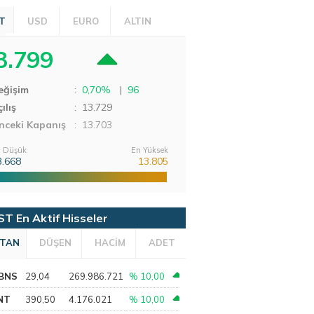
T
USD
EURO
ALTIN
3.799
eğişim
:
0,70%
|
96
ılış
:
13.729
nceki Kapanış
: 13.703
 Düşük
En Yüksek
3.668
13.805
ST En Aktif Hisseler
TAN
DÜŞEN
HACİM
ADET
BNS
29,04
269.986.721
% 10,00
NT
390,50
4.176.021
% 10,00