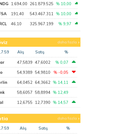
NDG
1.694,00
261.879.525
% 10,00
FSA
191,40
543.467.311
% 10,00
RCL
46,10
325.967.199
% 9,97
viz
daha fazla
17:59
Alış
Satış
%
lar
47,5839
47,6002
% 0,07
ro
54,9389
54,9810
% -0,05
rlin
64,0452
64,3662
% 14,11
ank
58,6057
58,8994
% 12,49
al
12,6755
12,7390
% 14,57
tia
daha fazla
17:59
Alış
Satış
%