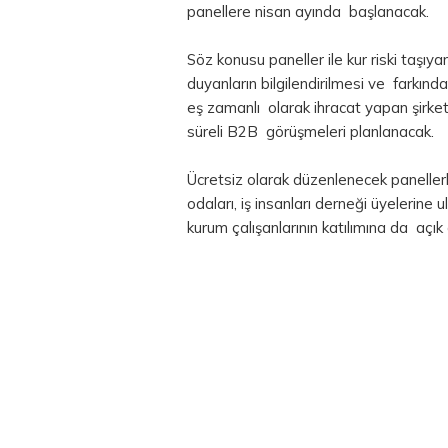
panellere nisan ayında başlanacak.
Söz konusu paneller ile kur riski taşıyan
duyanların bilgilendirilmesi ve farkınd
eş zamanlı olarak ihracat yapan şirketl
süreli B2B görüşmeleri planlanacak.
Ücretsiz olarak düzenlenecek panellerle,
odaları, iş insanları derneği üyelerine 
kurum çalışanlarının katılımına da açı