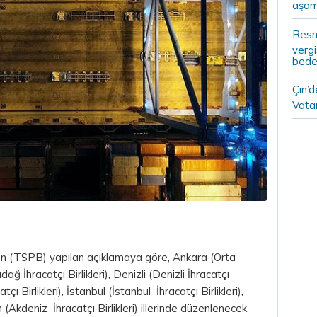
aşam
Resm
vergi
bedel
Çin’
Vatan
den (TSPB) yapılan açıklamaya göre, Ankara (Orta
dağ İhracatçı Birlikleri), Denizli (Denizli İhracatçı
ı Birlikleri), İstanbul (İstanbul İhracatçı Birlikleri),
n (Akdeniz İhracatçı Birlikleri) illerinde düzenlenecek