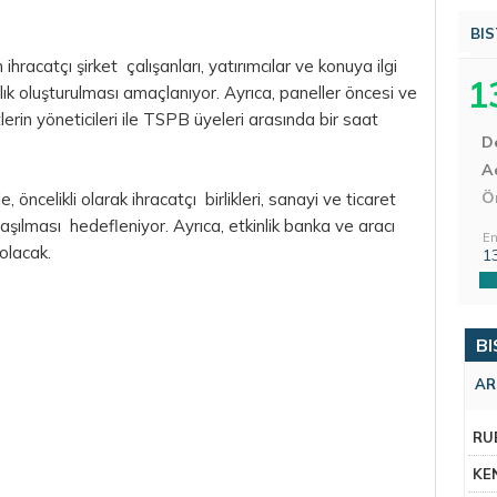
BIS
 ihracatçı şirket çalışanları, yatırımcılar ve konuya ilgi
1
alık oluşturulması amaçlanıyor. Ayrıca, paneller öncesi ve
erin yöneticileri ile TSPB üyeleri arasında bir saat
D
Aç
Ö
 öncelikli olarak ihracatçı birlikleri, sanayi ve ticaret
ulaşılması hedefleniyor. Ayrıca, etkinlik banka ve aracı
En
k olacak.
1
BI
AR
RU
KE