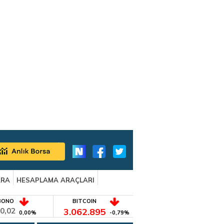
ARA
HESAPLAMA ARAÇLARI
BONO
BITCOIN
0,02
3.062.895
0,00%
-0,79%