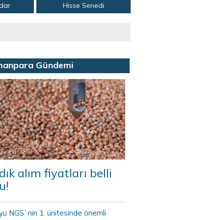
adar
Hisse Senedi
manpara Gündemi
dık alım fiyatları belli
u!
yu NGS`nin 1. ünitesinde önemli