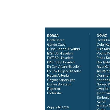
BORSA
DÖVİZ
Canlı Borsa
Döviz Ku
Günün Özeti
Dolar Ku
Hisse Senedi Fiyatları
Euro Kur
BIST 30 Hisseleri
Pound K
BIST 50 Hisseleri
Frank Ku
BIST 100 Hisseleri
Rus Rubl
En Çok Artan Hisseler
Riyal Kur
En Çok Düşen Hisseler
Avustral
Hacmi Artanlar
Danimar
Geçmiş Kapanışlar
Kanada D
Dünya Borsaları
Norveç K
Raporlar
İsveç Kr
Endeksler
Japon Ye
Serbest 
Kurları
Merkez 
Copyright 2026
Kurları