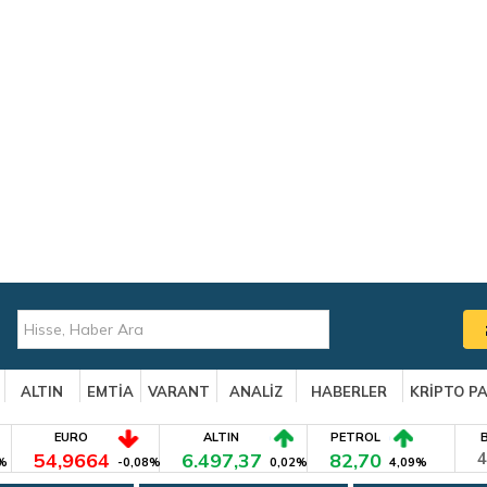
ALTIN
EMTİA
VARANT
ANALİZ
HABERLER
KRİPTO P
EURO
ALTIN
PETROL
54,9664
6.497,37
82,70
4
%
-0,08%
0,02%
4,09%