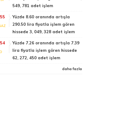
549, 781 adet işlem
:55
Yüzde 8.60 oranında artışla
290.50 lira fiyatla işlem gören
GAZ
hissede 3, 049, 328 adet işlem
:54
Yüzde 7.26 oranında artışla 7.39
lira fiyatla işlem gören hissede
FO
62, 272, 450 adet işlem
daha fazla