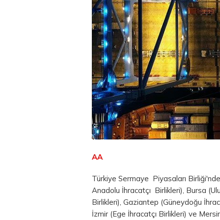
AA
Türkiye Sermaye Piyasaları Birliği'n
Anadolu İhracatçı Birlikleri), Bursa (Ulu
Birlikleri), Gaziantep (Güneydoğu İhracatç
İzmir (Ege İhracatçı Birlikleri) ve Mersi