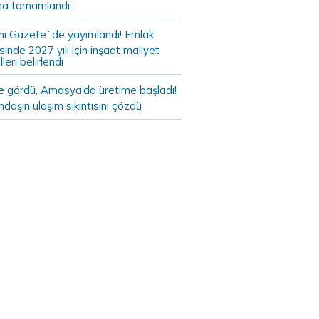
a tamamlandı
i Gazete`de yayımlandı! Emlak
sinde 2027 yılı için inşaat maliyet
leri belirlendi
de gördü, Amasya’da üretime başladı!
daşın ulaşım sıkıntısını çözdü