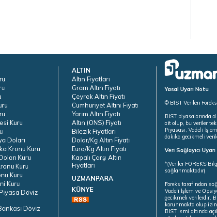
ALTIN
ru
Altın Fiyatları
ru
Gram Altın Fiyatı
Yasal Uyarı Notu
u
Çeyrek Altın Fiyatı
© BİST Verileri Forek
uru
Cumhuriyet Altını Fiyatı
ru
Yarım Altın Fiyatı
BIST piyasalarında ol
esi Kuru
Altın (ONS) Fiyatı
ait olup, bu veriler 
Piyasası, Vadeli İşle
u
Bilezik Fiyatları
dakika gecikmeli veril
ya Doları
Dolar/Kg Altın Fiyatı
ka Kronu Kuru
Euro/Kg Altın Fiyatı
Veri Sağlayıcı Uyar
oları Kuru
Kapalı Çarşı Altın
*(Veriler FOREKS Bilg
Fiyatları
ronu Kuru
sağlanmaktadır)
onu Kuru
UZMANPARA
ni Kuru
Foreks tarafından sa
KÜNYE
Vadeli İşlem ve Opsiy
Piyasa Döviz
gecikmeli verilerdir.
korunmakta olup izins
Bankası Döviz
BIST ismi altında açı