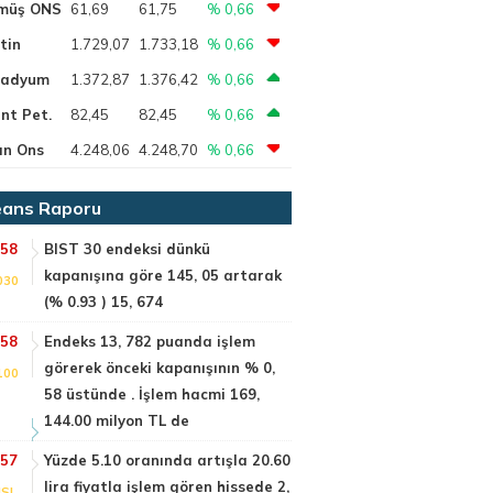
müş ONS
61,69
61,75
% 0,66
tin
1.729,07
1.733,18
% 0,66
ladyum
1.372,87
1.376,42
% 0,66
nt Pet.
82,45
82,45
% 0,66
ın Ons
4.248,06
4.248,70
% 0,66
ans Raporu
:58
BIST 30 endeksi dünkü
kapanışına göre 145, 05 artarak
030
(% 0.93 ) 15, 674
:58
Endeks 13, 782 puanda işlem
görerek önceki kapanışının % 0,
100
58 üstünde . İşlem hacmi 169,
144.00 milyon TL de
:57
Yüzde 5.10 oranında artışla 20.60
lira fiyatla işlem gören hissede 2,
SI