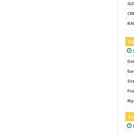
GU
CR
KA
Dö
Do
Eu
Ste
Fr
Riy
Em