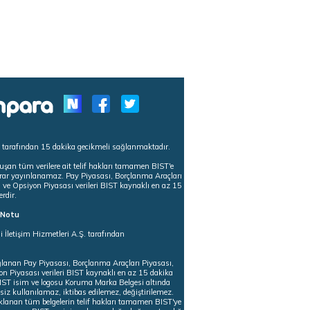
s tarafından 15 dakika gecikmeli sağlanmaktadır.
uşan tüm verilere ait telif hakları tamamen BIST'e
tekrar yayınlanamaz. Pay Piyasası, Borçlanma Araçları
m ve Opsiyon Piyasası verileri BIST kaynaklı en az 15
erdir.
ı Notu
i İletişim Hizmetleri A.Ş. tarafından
ğlanan Pay Piyasası, Borçlanma Araçları Piyasası,
on Piyasası verileri BIST kaynaklı en az 15 dakika
 BIST isim ve logosu Koruma Marka Belgesi altında
iz kullanılamaz, iktibas edilemez, değiştirilemez.
klanan tüm belgelerin telif hakları tamamen BIST'ye