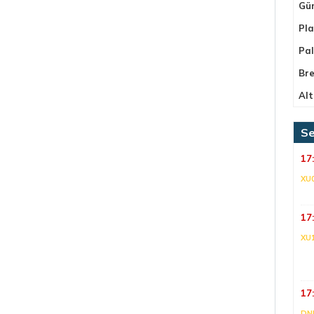
Gü
Pla
Pa
Bre
Alt
Se
17
XU
17
XU
17
DNI