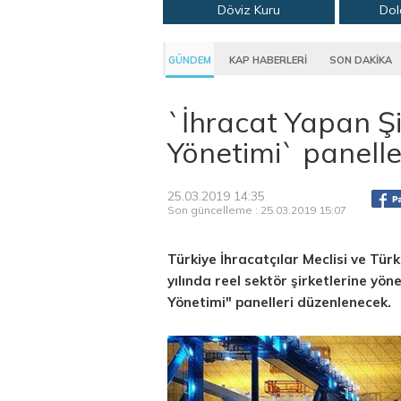
Döviz Kuru
Dol
GÜNDEM
KAP HABERLERİ
SON DAKİKA
`İhracat Yapan Şir
Yönetimi` panelle
25.03.2019 14:35
Son güncelleme : 25.03.2019 15:07
Türkiye İhracatçılar Meclisi ve Türk
yılında reel sektör şirketlerine yöne
Yönetimi" panelleri düzenlenecek.