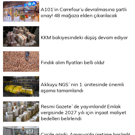
A101’in Carrefour’u devralmasına şartlı
onay! 48 mağaza elden çıkarılacak
KKM bakiyesindeki düşüş devam ediyor
Fındık alım fiyatları belli oldu!
Akkuyu NGS`nin 1. ünitesinde önemli
aşama tamamlandı
Resmi Gazete`de yayımlandı! Emlak
vergisinde 2027 yılı için inşaat maliyet
bedelleri belirlendi
Çin’de gördü, Amasya’da üretime başladı!