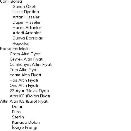
Canlı Borsa
Günün Özeti
En Çok Artan Hisseler
Hisse Fiyatları
Artan Hisseler
En Çok Düşen Hisseler
Düşen Hisseler
Hacmi Artanlar
Hacmi Artanlar
Adedi Artanlar
Geçmiş Kapanışlar
Dünya Borsaları
Raporlar
Dünya Borsaları
Borsa
Endeksler
Gram Altın Fiyatı
Raporlar
Çeyrek Altın Fiyatı
Endeksler
Cumhuriyet Altını Fiyatı
Tam Altın Fiyatı
Yarım Altın Fiyatı
DÖVİZ
Has Altın Fiyatı
Ons Altın Fiyatı
Döviz Kuru
22 Ayar Bilezik Fiyatı
Dolar Kuru
Altın KG (Dolar) Fiyatı
Altın
Altın KG (Euro) Fiyatı
Euro Kuru
Dolar
Euro
Pound Kuru
Sterlin
Kanada Doları
Frank Kuru
İsviçre Frangı