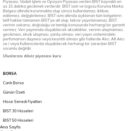
Piyasası, Vadeli İşlem ve Opsiyon Piyasası verileri BIST kaynaklı en
az 15 dakika gecikmeli verilerdir. BIST isim ve logosu Koruma Marka
Belgesi altında korunmakta olup izinsiz kullanılamaz, iktibas
edilemez, değiştirilemez. BIST ismi altında açıklanan tüm belgelerin
telif hakları tamamen BIST'ye ait olup, tekrar yayınlanamaz. BIST,
verinin sekansı, doğruluğu ve tamlığı konusunda herhangi bir garanti
vermez. Veri yayınında oluşabilecek aksaklıklar, verinin ulaşmaması,
gecikmesi, eksik ulaşması, yanlış olması, veri yayın sistemindeki
perfomansın düşmesi veya kesintili olması gibi hallerde Alıcı, Alt Alıcı
ve / veya Kullanıcılarda oluşabilecek herhangi bir zarardan BIST
sorumlu değildir.
Uluslarası döviz piyasası kuru
BORSA
Canlı Borsa
Günün Özeti
Hisse Senedi Fiyatları
BIST 30 Hisseleri
BIST 50 Hisseleri
Ana Sayfa
BIST 100 Hisseleri