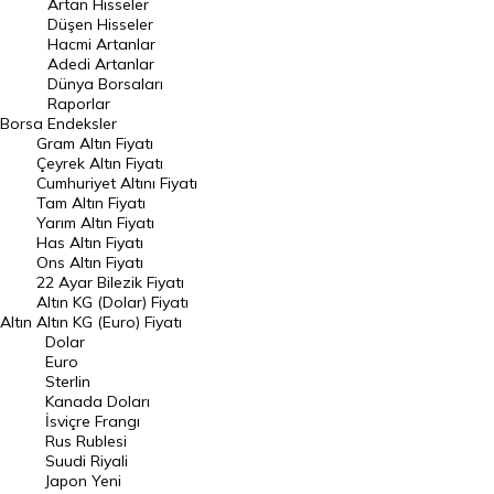
Artan Hisseler
En Çok Düşen Hisseler
Düşen Hisseler
Hacmi Artanlar
Hacmi Artanlar
Adedi Artanlar
Geçmiş Kapanışlar
Dünya Borsaları
Raporlar
Dünya Borsaları
Borsa
Endeksler
Gram Altın Fiyatı
Raporlar
Çeyrek Altın Fiyatı
Endeksler
Cumhuriyet Altını Fiyatı
Tam Altın Fiyatı
Yarım Altın Fiyatı
DÖVİZ
Has Altın Fiyatı
Ons Altın Fiyatı
Döviz Kuru
22 Ayar Bilezik Fiyatı
Dolar Kuru
Altın KG (Dolar) Fiyatı
Altın
Altın KG (Euro) Fiyatı
Euro Kuru
Dolar
Euro
Pound Kuru
Sterlin
Kanada Doları
Frank Kuru
İsviçre Frangı
Riyal Kuru
Rus Rublesi
Suudi Riyali
Avustralya Doları
Japon Yeni