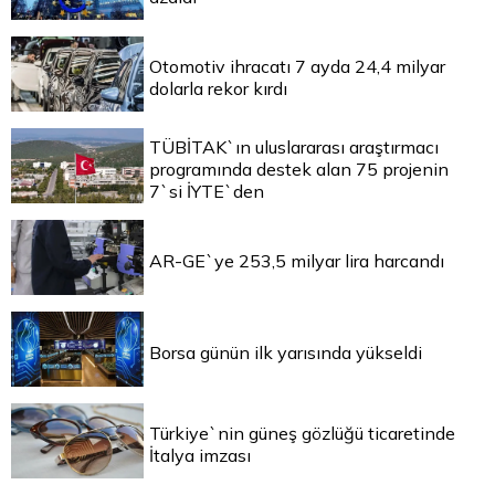
Otomotiv ihracatı 7 ayda 24,4 milyar
dolarla rekor kırdı
TÜBİTAK`ın uluslararası araştırmacı
programında destek alan 75 projenin
7`si İYTE`den
AR-GE`ye 253,5 milyar lira harcandı
Borsa günün ilk yarısında yükseldi
Türkiye`nin güneş gözlüğü ticaretinde
İtalya imzası