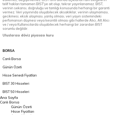
telif hakları tamamen BIST'ye ait olup, tekrar yayınlanamaz. BIST,
verinin sekansı, doğruluğu ve tamlığı konusunda herhangi bir garanti
vermez. Veri yayınında oluşabilecek aksaklıklar, verinin ulaşmaması,
gecikmesi, eksik ulaşması, yanlış olması, veri yayın sistemindeki
perfomansın düşmesi veya kesintili olması gibi hallerde Alıcı, Alt Alıcı
ve / veya Kullanıcılarda oluşabilecek herhangi bir zarardan BIST
sorumlu değildir.
Uluslarası döviz piyasası kuru
BORSA
Canlı Borsa
Günün Özeti
Hisse Senedi Fiyatları
BIST 30 Hisseleri
BIST 50 Hisseleri
Ana Sayfa
BIST 100 Hisseleri
Canlı Borsa
Günün Özeti
En Çok Artan Hisseler
Hisse Fiyatları