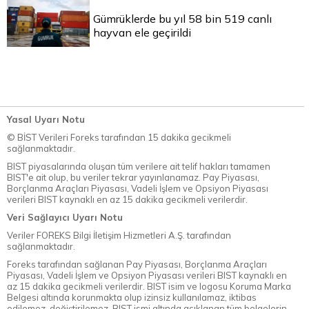
Gümrüklerde bu yıl 58 bin 519 canlı
hayvan ele geçirildi
Yasal Uyarı Notu
© BİST Verileri Foreks tarafından 15 dakika gecikmeli
sağlanmaktadır.
BIST piyasalarında oluşan tüm verilere ait telif hakları tamamen
BIST'e ait olup, bu veriler tekrar yayınlanamaz. Pay Piyasası,
Borçlanma Araçları Piyasası, Vadeli İşlem ve Opsiyon Piyasası
verileri BIST kaynaklı en az 15 dakika gecikmeli verilerdir.
Veri Sağlayıcı Uyarı Notu
Veriler FOREKS Bilgi İletişim Hizmetleri A.Ş. tarafından
sağlanmaktadır.
Foreks tarafından sağlanan Pay Piyasası, Borçlanma Araçları
Piyasası, Vadeli İşlem ve Opsiyon Piyasası verileri BIST kaynaklı en
az 15 dakika gecikmeli verilerdir. BIST isim ve logosu Koruma Marka
Belgesi altında korunmakta olup izinsiz kullanılamaz, iktibas
edilemez, değiştirilemez. BIST ismi altında açıklanan tüm belgelerin