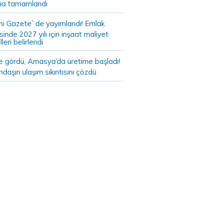
a tamamlandı
i Gazete`de yayımlandı! Emlak
sinde 2027 yılı için inşaat maliyet
leri belirlendi
de gördü, Amasya’da üretime başladı!
daşın ulaşım sıkıntısını çözdü