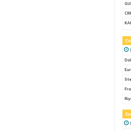
GU
CR
KA
Dö
Do
Eu
Ste
Fr
Riy
Em