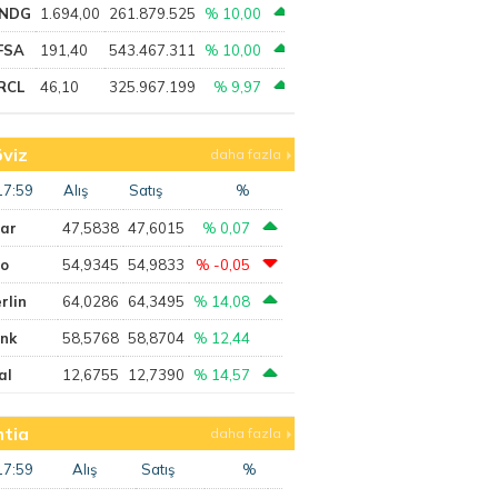
NDG
1.694,00
261.879.525
% 10,00
FSA
191,40
543.467.311
% 10,00
RCL
46,10
325.967.199
% 9,97
viz
daha fazla
17:59
Alış
Satış
%
lar
47,5838
47,6015
% 0,07
ro
54,9345
54,9833
% -0,05
rlin
64,0286
64,3495
% 14,08
ank
58,5768
58,8704
% 12,44
al
12,6755
12,7390
% 14,57
tia
daha fazla
17:59
Alış
Satış
%