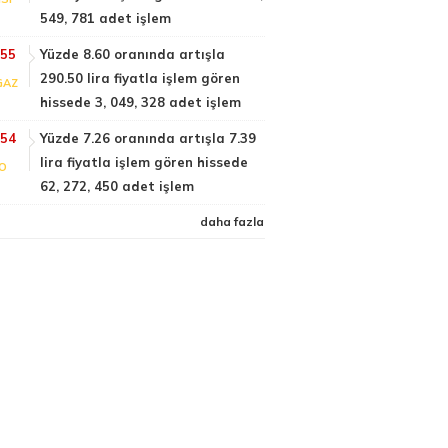
549, 781 adet işlem
:55
Yüzde 8.60 oranında artışla
290.50 lira fiyatla işlem gören
GAZ
hissede 3, 049, 328 adet işlem
:54
Yüzde 7.26 oranında artışla 7.39
lira fiyatla işlem gören hissede
FO
62, 272, 450 adet işlem
daha fazla