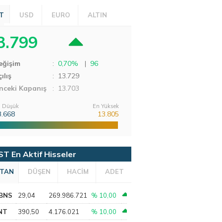
T
USD
EURO
ALTIN
3.799
eğişim
:
0,70%
|
96
ılış
:
13.729
nceki Kapanış
: 13.703
 Düşük
En Yüksek
3.668
13.805
ST En Aktif Hisseler
TAN
DÜŞEN
HACİM
ADET
BNS
29,04
269.986.721
% 10,00
NT
390,50
4.176.021
% 10,00