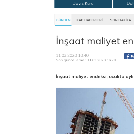
Döviz Kuru
Dol
GÜNDEM
KAP HABERLERİ
SON DAKİKA
İnşaat maliyet en
11.03.2020 10:40
Son güncelleme : 11.03.2020 16:29
İnşaat maliyet endeksi, ocakta aylık