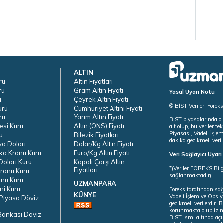
ALTIN
ru
Altın Fiyatları
ru
Gram Altın Fiyatı
Yasal Uyarı Notu
u
Çeyrek Altın Fiyatı
© BİST Verileri Forek
uru
Cumhuriyet Altını Fiyatı
ru
Yarım Altın Fiyatı
BIST piyasalarında ol
esi Kuru
Altın (ONS) Fiyatı
ait olup, bu veriler 
Piyasası, Vadeli İşle
u
Bilezik Fiyatları
dakika gecikmeli veril
ya Doları
Dolar/Kg Altın Fiyatı
ka Kronu Kuru
Euro/Kg Altın Fiyatı
Veri Sağlayıcı Uyar
oları Kuru
Kapalı Çarşı Altın
*(Veriler FOREKS Bilg
Fiyatları
ronu Kuru
sağlanmaktadır)
onu Kuru
UZMANPARA
ni Kuru
Foreks tarafından sa
KÜNYE
Vadeli İşlem ve Opsiy
Piyasa Döviz
gecikmeli verilerdir.
korunmakta olup izins
Bankası Döviz
BIST ismi altında açı