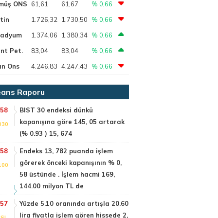
müş ONS
61,61
61,67
% 0,66
tin
1.726,32
1.730,50
% 0,66
ladyum
1.374,06
1.380,34
% 0,66
nt Pet.
83,04
83,04
% 0,66
ın Ons
4.246,83
4.247,43
% 0,66
ans Raporu
:58
BIST 30 endeksi dünkü
kapanışına göre 145, 05 artarak
030
(% 0.93 ) 15, 674
:58
Endeks 13, 782 puanda işlem
görerek önceki kapanışının % 0,
100
58 üstünde . İşlem hacmi 169,
144.00 milyon TL de
:57
Yüzde 5.10 oranında artışla 20.60
lira fiyatla işlem gören hissede 2,
SI