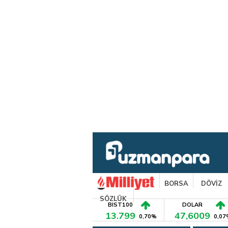
BORSA
DÖVİZ
SÖZLÜK
BIST100
DOLAR
13.799
47,6009
0,70%
0,07