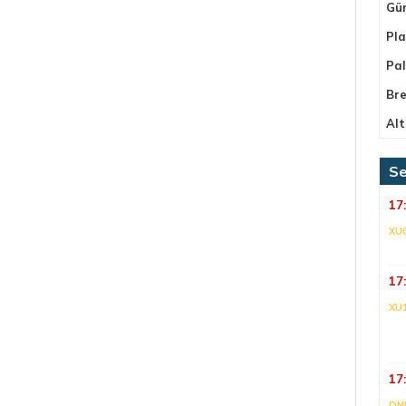
Gü
Pla
Pa
Bre
Alt
Se
17
XU
17
XU
17
DNI