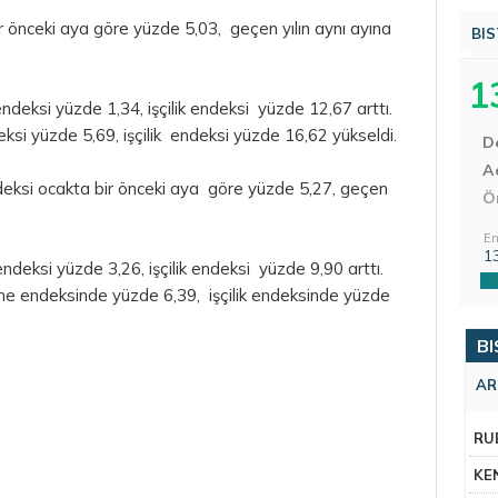
r önceki aya göre yüzde 5,03, geçen yılın aynı ayına
BIS
1
deksi yüzde 1,34, işçilik endeksi yüzde 12,67 arttı.
ksi yüzde 5,69, işçilik endeksi yüzde 16,62 yükseldi.
D
Aç
endeksi ocakta bir önceki aya göre yüzde 5,27, geçen
Ö
En
1
deksi yüzde 3,26, işçilik endeksi yüzde 9,90 arttı.
me endeksinde yüzde 6,39, işçilik endeksinde yüzde
BI
AR
RU
KE