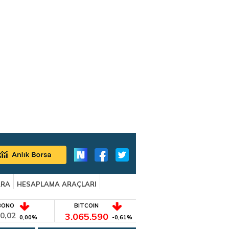
ARA
HESAPLAMA ARAÇLARI
BONO
BITCOIN
0,02
3.065.590
0,00%
-0,61%