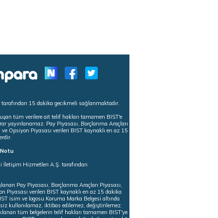
s tarafından 15 dakika gecikmeli sağlanmaktadır.
uşan tüm verilere ait telif hakları tamamen BIST'e
tekrar yayınlanamaz. Pay Piyasası, Borçlanma Araçları
m ve Opsiyon Piyasası verileri BIST kaynaklı en az 15
erdir.
ı Notu
i İletişim Hizmetleri A.Ş. tarafından
ğlanan Pay Piyasası, Borçlanma Araçları Piyasası,
on Piyasası verileri BIST kaynaklı en az 15 dakika
 BIST isim ve logosu Koruma Marka Belgesi altında
iz kullanılamaz, iktibas edilemez, değiştirilemez.
klanan tüm belgelerin telif hakları tamamen BIST'ye