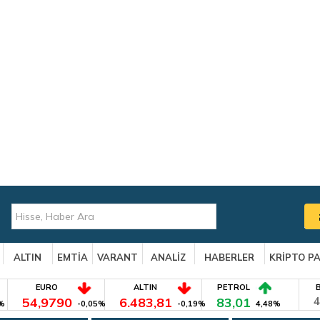
ALTIN
EMTİA
VARANT
ANALİZ
HABERLER
KRİPTO P
EURO
ALTIN
PETROL
54,9790
6.483,81
83,01
4
%
-0,05%
-0,19%
4,48%