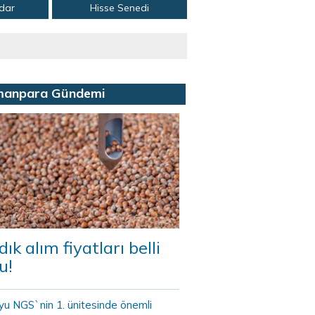
adar
Hisse Senedi
manpara Gündemi
dık alım fiyatları belli
u!
yu NGS`nin 1. ünitesinde önemli