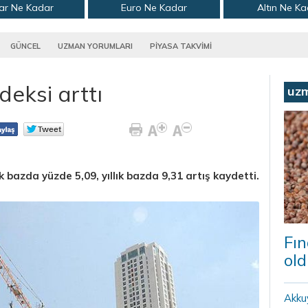
ar Ne Kadar
Euro Ne Kadar
Altın Ne K
GÜNCEL
UZMAN YORUMLARI
PİYASA TAKVİMİ
deksi arttı
uz
 bazda yüzde 5,09, yıllık bazda 9,31 artış kaydetti.
Fın
old
Akku