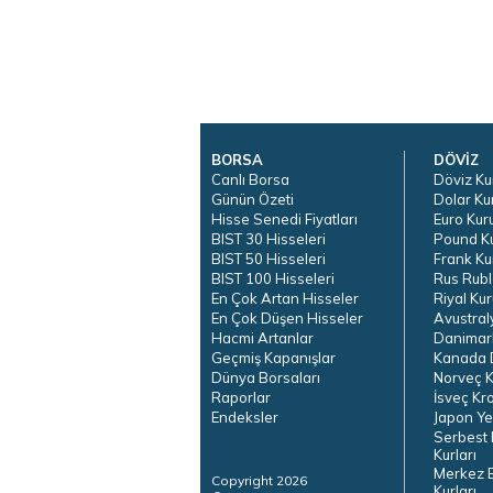
BORSA
DÖVİZ
Canlı Borsa
Döviz Ku
Günün Özeti
Dolar Ku
Hisse Senedi Fiyatları
Euro Kur
BIST 30 Hisseleri
Pound K
BIST 50 Hisseleri
Frank Ku
BIST 100 Hisseleri
Rus Rubl
En Çok Artan Hisseler
Riyal Kur
En Çok Düşen Hisseler
Avustral
Hacmi Artanlar
Danimar
Geçmiş Kapanışlar
Kanada D
Dünya Borsaları
Norveç K
Raporlar
İsveç Kr
Endeksler
Japon Ye
Serbest 
Kurları
Merkez 
Copyright 2026
Kurları