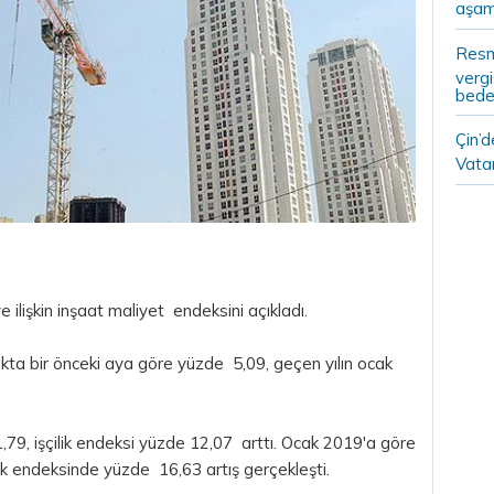
aşam
Resm
vergi
bedel
Çin’
Vatan
 ilişkin inşaat maliyet endeksini açıkladı.
kta bir önceki aya göre yüzde 5,09, geçen yılın ocak
9, işçilik endeksi yüzde 12,07 arttı. Ocak 2019'a göre
k endeksinde yüzde 16,63 artış gerçekleşti.