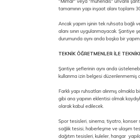
"Mimar" veya "mühendis" unvanlı şantiy
tamamının yapı inşaat alanı toplamı 
Ancak yapım işinin tek ruhsata bağlı v
alanı sınırı uygulanmayacak. Şantiye ş
durumunda aynı anda başka bir yapım i
TEKNİK ÖĞRETMENLER İLE TEKNİK
Şantiye şeflerinin aynı anda üstelenebil
kullanma izin belgesi düzenlenmemiş o
Farklı yapı ruhsatları alınmış olmakla b
gibi ana yapının eklentisi olmak kaydıy
olarak kabul edilecek.
Spor tesisleri, sinema, tiyatro, konse
sağlık tesisi, haberleşme ve ulaşım tesis
dağıtım tesisleri, kuleler, hangar yapı