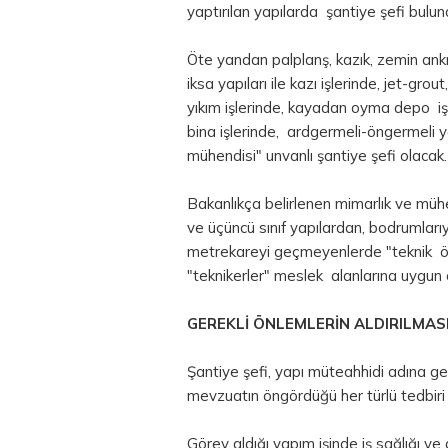
yaptırılan yapılarda şantiye şefi bulun
Öte yandan palplanş, kazık, zemin ankr
iksa yapıları ile kazı işlerinde, jet-gro
yıkım işlerinde, kayadan oyma depo işle
bina işlerinde, ardgermeli-öngermeli y
mühendisi" unvanlı şantiye şefi olacak.
Bakanlıkça belirlenen mimarlık ve mühend
ve üçüncü sınıf yapılardan, bodrumlarıy
metrekareyi geçmeyenlerde "teknik ö
"teknikerler" meslek alanlarına uygun o
GEREKLİ ÖNLEMLERİN ALDIRILMAS
Şantiye şefi, yapı müteahhidi adına g
mevzuatın öngördüğü her türlü tedbir
Görev aldığı yapım işinde iş sağlığı ve