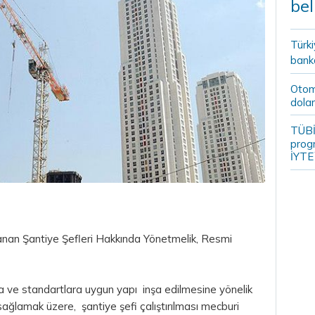
bel
Türki
banka
Otomo
dolar
TÜBİ
prog
İYTE
rlanan Şantiye Şefleri Hakkında Yönetmelik, Resmi
ına ve standartlara uygun yapı inşa edilmesine yönelik
 sağlamak üzere, şantiye şefi çalıştırılması mecburi