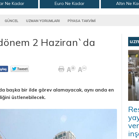
ar Ne Kadar
Euro Ne Kadar
Altın Ne K
GÜNCEL
UZMAN YORUMLARI
PİYASA TAKVİMİ
 dönem 2 Haziran`da
uz
şında başka bir ilde görev alamayacak, aynı anda en
liğini üstlenebilecek.
Re
ya
ver
inş