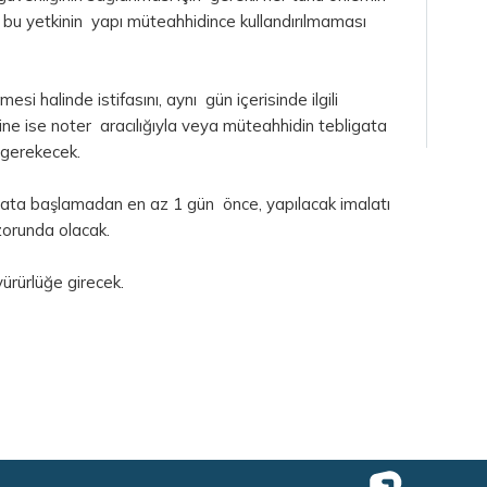
i, bu yetkinin yapı müteahhidince kullandırılmaması
si halinde istifasını, aynı gün içerisinde ilgili
dine ise noter aracılığıyla veya müteahhidin tebligata
i gerekecek.
malata başlamadan en az 1 gün önce, yapılacak imalatı
orunda olacak.
ürürlüğe girecek.