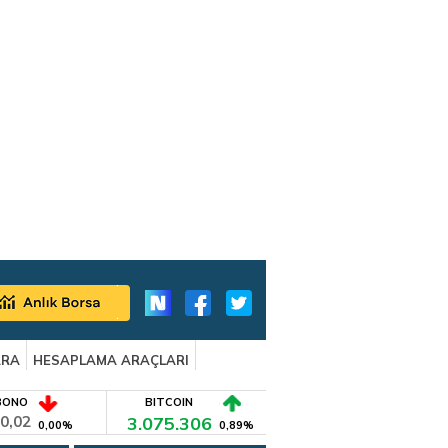
ARA
HESAPLAMA ARAÇLARI
BONO
BITCOIN
0,02
3.075.306
0,00%
0,89%