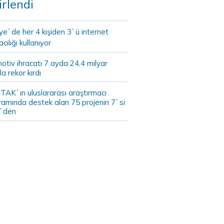
irlendi
ye`de her 4 kişiden 3`ü internet
cılığı kullanıyor
tiv ihracatı 7 ayda 24,4 milyar
la rekor kırdı
TAK`ın uluslararası araştırmacı
ramında destek alan 75 projenin 7`si
`den