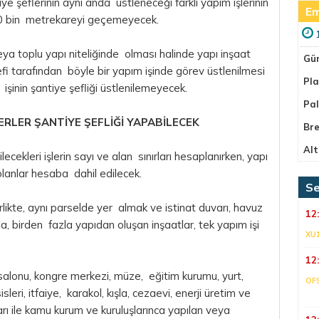
e şeflerinin aynı anda üstleneceği farklı yapım işlerinin
Em
30 bin metrekareyi geçemeyecek.
eya toplu yapı niteliğinde olması halinde yapı inşaat
Gü
efi tarafından böyle bir yapım işinde görev üstlenilmesi
Pla
şinin şantiye şefliği üstlenilemeyecek.
Pa
ERLER ŞANTİYE ŞEFLİĞİ YAPABİLECEK
Bre
Alt
ecekleri işlerin sayı ve alan sınırları hesaplanırken, yapı
lanlar hesaba dahil edilecek.
Se
irlikte, aynı parselde yer almak ve istinat duvarı, havuz
12
la, birden fazla yapıdan oluşan inşaatlar, tek yapım işi
XU
12
r salonu, kongre merkezi, müze, eğitim kurumu, yurt,
OF
leri, itfaiye, karakol, kışla, cezaevi, enerji üretim ve
ları ile kamu kurum ve kuruluşlarınca yapılan veya