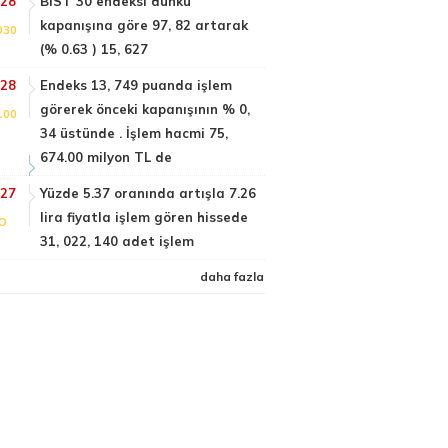
:28
BIST 30 endeksi dünkü
kapanışına göre 97, 82 artarak
030
(% 0.63 ) 15, 627
:28
Endeks 13, 749 puanda işlem
görerek önceki kapanışının % 0,
100
34 üstünde . İşlem hacmi 75,
674.00 milyon TL de
:27
Yüzde 5.37 oranında artışla 7.26
lira fiyatla işlem gören hissede
FO
31, 022, 140 adet işlem
daha fazla