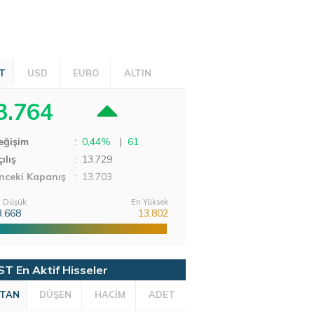
T
USD
EURO
ALTIN
3.764
eğişim
:
0,44%
|
61
ılış
:
13.729
nceki Kapanış
: 13.703
 Düşük
En Yüksek
3.668
13.802
ST En Aktif Hisseler
TAN
DÜŞEN
HACİM
ADET