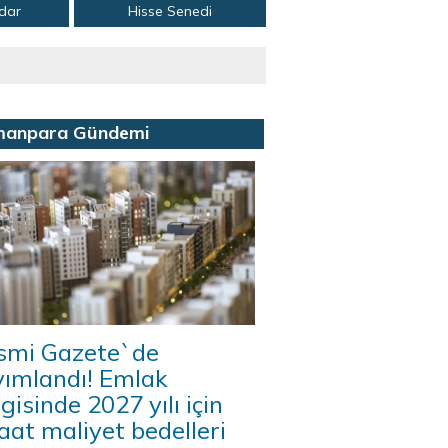
adar
Hisse Senedi
manpara Gündemi
smi Gazete`de
yımlandı! Emlak
gisinde 2027 yılı için
aat maliyet bedelleri