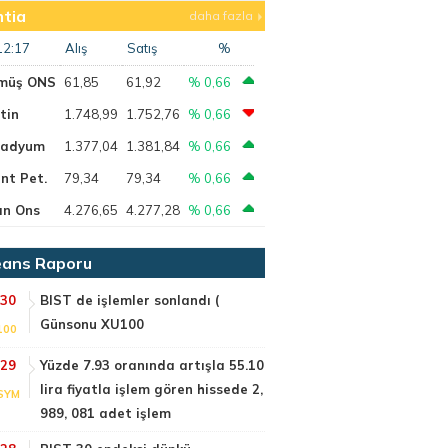
tia
daha fazla
12:17
Alış
Satış
%
müş ONS
61,85
61,92
% 0,66
tin
1.748,99
1.752,76
% 0,66
ladyum
1.377,04
1.381,84
% 0,66
nt Pet.
79,34
79,34
% 0,66
ın Ons
4.276,65
4.277,28
% 0,66
ans Raporu
:30
BIST de işlemler sonlandı (
Günsonu XU100
100
:29
Yüzde 7.93 oranında artışla 55.10
lira fiyatla işlem gören hissede 2,
SYM
989, 081 adet işlem