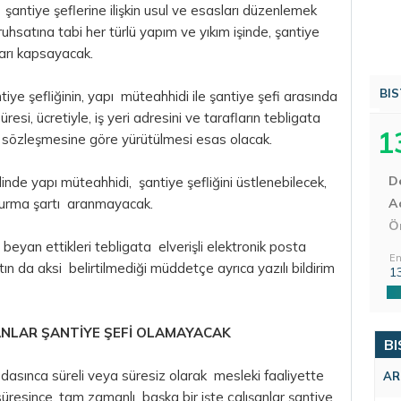
şantiye şeflerine ilişkin usul ve esasları düzenlemek
uhsatına tabi her türlü yapım ve yıkım işinde, şantiye
nları kapsayacak.
BIS
tiye şefliğinin, yapı müteahhidi ile şantiye şefi arasında
resi, ücretiyle, iş yeri adresini ve tarafların tebligata
1
 iş sözleşmesine göre yürütülmesi esas olacak.
D
alinde yapı müteahhidi, şantiye şefliğini üstlenebilecek,
durma şartı aranmayacak.
Aç
Ö
n beyan ettikleri tebligata elverişli elektronik posta
En
tın da aksi belirtilmediği müddetçe ayrıca yazılı bildirim
1
ANLAR ŞANTİYE ŞEFİ OLAMAYACAK
BI
sınca süreli veya süresiz olarak mesleki faaliyette
AR
üresince, tam zamanlı başka bir işte çalışanlar şantiye