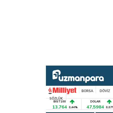
BORSA
DÖVİZ
SÖZLÜK
BIST100
DOLAR
13.764
47,5984
0,44%
0,07