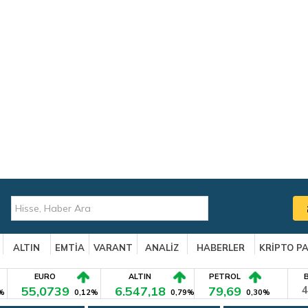
ALTIN
EMTİA
VARANT
ANALİZ
HABERLER
KRİPTO P
EURO
ALTIN
PETROL
55,0739
6.547,18
79,69
4
%
0,12%
0,79%
0,30%