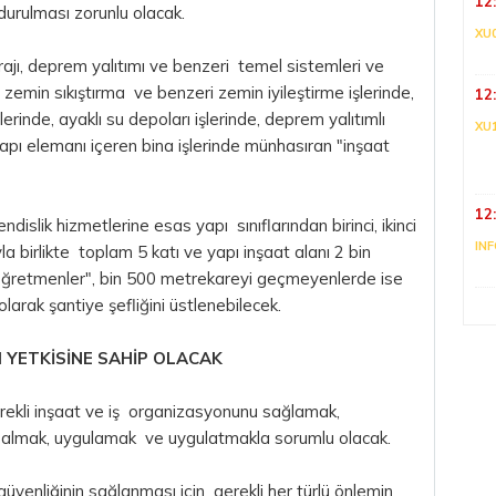
12
durulması zorunlu olacak.
XU
ajı, deprem yalıtımı ve benzeri temel sistemleri ve
ut, zemin sıkıştırma ve benzeri zemin iyileştirme işlerinde,
12
rinde, ayaklı su depoları işlerinde, deprem yalıtımlı
XU
apı elemanı içeren bina işlerinde münhasıran "inşaat
12
islik hizmetlerine esas yapı sınıflarından birinci, ikinci
IN
la birlikte toplam 5 katı ve yapı inşaat alanı 2 bin
ğretmenler", bin 500 metrekareyi geçmeyenlerde ise
larak şantiye şefliğini üstlenebilecek.
I YETKİSİNE SAHİP OLACAK
erekli inşaat ve iş organizasyonunu sağlamak,
i almak, uygulamak ve uygulatmakla sorumlu olacak.
 güvenliğinin sağlanması için gerekli her türlü önlemin