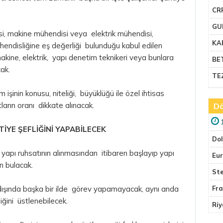
CR
GU
si, makine mühendisi veya elektrik mühendisi,
KA
endisliğine eş değerliği bulunduğu kabul edilen
makine, elektrik, yapı denetim teknikeri veya bunlara
BE
cak.
TE
 işinin konusu, niteliği, büyüklüğü ile özel ihtisas
tların oranı dikkate alınacak.
Dö
NTİYE ŞEFLİĞİNİ YAPABİLECEK
Do
, yapı ruhsatının alınmasından itibaren başlayıp yapı
Eu
n bulacak.
Ste
arı dışında başka bir ilde görev yapamayacak, aynı anda
Fr
liğini üstlenebilecek.
Riy