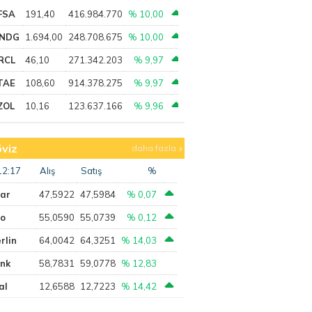
FSA
191,40
416.984.770
% 10,00
NDG
1.694,00
248.708.675
% 10,00
RCL
46,10
271.342.203
% 9,97
TAE
108,60
914.378.275
% 9,97
ZOL
10,16
123.637.166
% 9,96
viz
daha fazla
12:17
Alış
Satış
%
lar
47,5922
47,5984
% 0,07
ro
55,0590
55,0739
% 0,12
rlin
64,0042
64,3251
% 14,03
ank
58,7831
59,0778
% 12,83
al
12,6588
12,7223
% 14,42