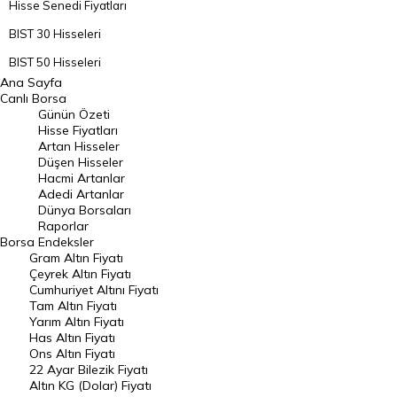
Hisse Senedi Fiyatları
BIST 30 Hisseleri
BIST 50 Hisseleri
Ana Sayfa
BIST 100 Hisseleri
Canlı Borsa
Günün Özeti
En Çok Artan Hisseler
Hisse Fiyatları
Artan Hisseler
En Çok Düşen Hisseler
Düşen Hisseler
Hacmi Artanlar
Hacmi Artanlar
Adedi Artanlar
Geçmiş Kapanışlar
Dünya Borsaları
Raporlar
Dünya Borsaları
Borsa
Endeksler
Gram Altın Fiyatı
Raporlar
Çeyrek Altın Fiyatı
Endeksler
Cumhuriyet Altını Fiyatı
Tam Altın Fiyatı
Yarım Altın Fiyatı
DÖVİZ
Has Altın Fiyatı
Ons Altın Fiyatı
Döviz Kuru
22 Ayar Bilezik Fiyatı
Dolar Kuru
Altın KG (Dolar) Fiyatı