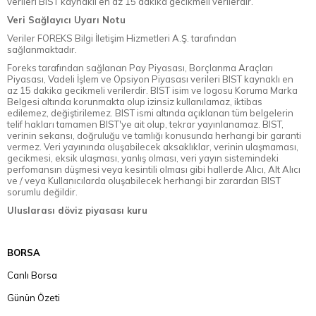
verileri BIST kaynaklı en az 15 dakika gecikmeli verilerdir.
Veri Sağlayıcı Uyarı Notu
Veriler FOREKS Bilgi İletişim Hizmetleri A.Ş. tarafından
sağlanmaktadır.
Foreks tarafından sağlanan Pay Piyasası, Borçlanma Araçları
Piyasası, Vadeli İşlem ve Opsiyon Piyasası verileri BIST kaynaklı en
az 15 dakika gecikmeli verilerdir. BIST isim ve logosu Koruma Marka
Belgesi altında korunmakta olup izinsiz kullanılamaz, iktibas
edilemez, değiştirilemez. BIST ismi altında açıklanan tüm belgelerin
telif hakları tamamen BIST'ye ait olup, tekrar yayınlanamaz. BIST,
verinin sekansı, doğruluğu ve tamlığı konusunda herhangi bir garanti
vermez. Veri yayınında oluşabilecek aksaklıklar, verinin ulaşmaması,
gecikmesi, eksik ulaşması, yanlış olması, veri yayın sistemindeki
perfomansın düşmesi veya kesintili olması gibi hallerde Alıcı, Alt Alıcı
ve / veya Kullanıcılarda oluşabilecek herhangi bir zarardan BIST
sorumlu değildir.
Uluslarası döviz piyasası kuru
BORSA
Canlı Borsa
Günün Özeti