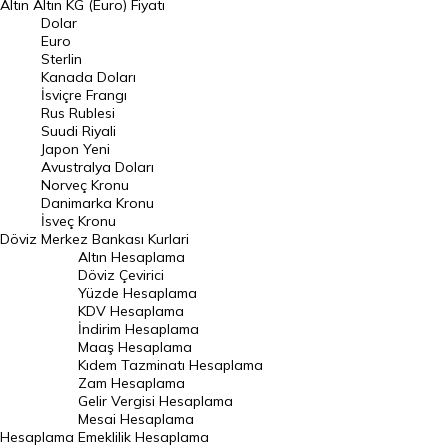
Altın
Altın KG (Euro) Fiyatı
Euro Kuru
Dolar
Euro
Pound Kuru
Sterlin
Kanada Doları
Frank Kuru
İsviçre Frangı
Riyal Kuru
Rus Rublesi
Suudi Riyali
Avustralya Doları
Japon Yeni
Avustralya Doları
Danimarka Kronu Kuru
Norveç Kronu
Danimarka Kronu
Kanada Doları Kuru
İsveç Kronu
Döviz
Merkez Bankası Kurlari
Norveç Kronu Kuru
Altın Hesaplama
İsveç Kronu Kuru
Döviz Çevirici
Yüzde Hesaplama
Japon Yeni Kuru
KDV Hesaplama
İndirim Hesaplama
Serbest Piyasa Döviz Kurları
Maaş Hesaplama
Kıdem Tazminatı Hesaplama
Merkez Bankası Döviz Kurları
Zam Hesaplama
Gelir Vergisi Hesaplama
ALTIN
Mesai Hesaplama
Hesaplama
Emeklilik Hesaplama
Altın Fiyatları