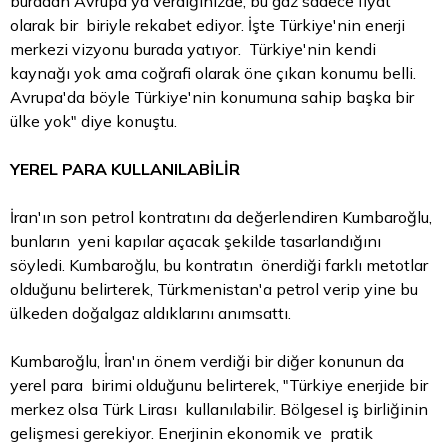
buradan Avrupa'ya verdiğinizde, bu gaz sadece fiyat
olarak bir biriyle rekabet ediyor. İşte Türkiye'nin enerji
merkezi vizyonu burada yatıyor. Türkiye'nin kendi
kaynağı yok ama coğrafi olarak öne çıkan konumu belli.
Avrupa'da böyle Türkiye'nin konumuna sahip başka bir
ülke yok" diye konuştu.
YEREL
PARA
KULLANILABİLİR
İran'ın son petrol kontratını da değerlendiren Kumbaroğlu,
bunların yeni kapılar açacak şekilde tasarlandığını
söyledi. Kumbaroğlu, bu kontratın önerdiği farklı metotlar
olduğunu belirterek, Türkmenistan'a petrol verip yine bu
ülkeden doğalgaz aldıklarını anımsattı.
Kumbaroğlu, İran'ın önem verdiği bir diğer konunun da
yerel para birimi olduğunu belirterek, "Türkiye enerjide bir
merkez olsa Türk Lirası kullanılabilir. Bölgesel iş birliğinin
gelişmesi gerekiyor. Enerjinin ekonomik ve pratik