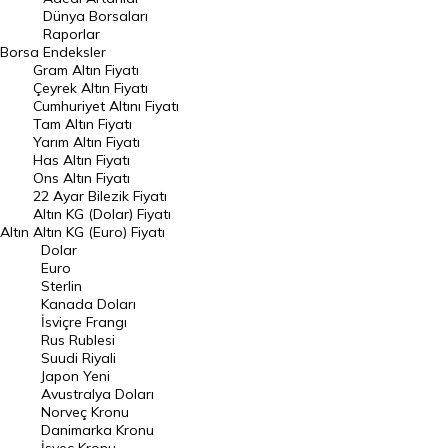
Geçmiş Kapanışlar
Dünya Borsaları
Raporlar
Dünya Borsaları
Borsa
Endeksler
Gram Altın Fiyatı
Raporlar
Çeyrek Altın Fiyatı
Endeksler
Cumhuriyet Altını Fiyatı
Tam Altın Fiyatı
Yarım Altın Fiyatı
DÖVİZ
Has Altın Fiyatı
Ons Altın Fiyatı
Döviz Kuru
22 Ayar Bilezik Fiyatı
Dolar Kuru
Altın KG (Dolar) Fiyatı
Altın
Altın KG (Euro) Fiyatı
Euro Kuru
Dolar
Euro
Pound Kuru
Sterlin
Kanada Doları
Frank Kuru
İsviçre Frangı
Riyal Kuru
Rus Rublesi
Suudi Riyali
Avustralya Doları
Japon Yeni
Avustralya Doları
Danimarka Kronu Kuru
Norveç Kronu
Danimarka Kronu
Kanada Doları Kuru