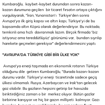
Kumbaroğlu, kaybet-kaybet durumdan sonra kazan-
kazan durumuna geçilen bir ticaret fırsatın ortaya çıktığını
vurgulayarak, "İran, Yunanistan'ı Türkiye'den sonra
Avrupa'ya ilk giriş kapısı ve
altın
kapı, Türkiye'yi de bu
kapsamda altın Köprü olarak değerlendiriyor. Bu noktada,
temkinli ama hızlı davranmak lazım. Birçok firmada 'biz
istiyoruz ama tereddütlüyüz' görünümü var, bundan sıyrılıp
harekete geçmeleri gerekiyor" değerlendirmesini yaptı.
"AVRUPA'DA TÜRKİYE GİBİ BİR ÜLKE YOK"
Avrupa'ya enerji taşımada en ekonomik rotanın Türkiye
olduğunu dile getiren Kumbaroğlu, "Burada kazan-kazan
durumu vardır. Türkiye'yi enerji ticaretinde sadece geçiş
ülkesi olmamalı. Rusya, Azerbaycan ve Irak'tan gelecek
gaz olabilir. Bu gazların hepsini getirip bir havuzda
biriktirdiğiniz zaman o bir merkez oluyor. Bütün gazlar
birbirine karışıyor ve hiç bir gazın milliyeti kalmıyor. Gazı