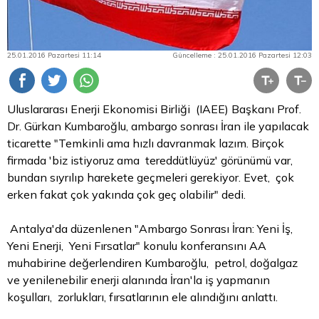
25.01.2016 Pazartesi 11:14
Güncelleme : 25.01.2016 Pazartesi 12:03
Uluslararası Enerji Ekonomisi Birliği (IAEE) Başkanı Prof.
Dr. Gürkan Kumbaroğlu, ambargo sonrası İran ile yapılacak
ticarette "Temkinli ama hızlı davranmak lazım. Birçok
firmada 'biz istiyoruz ama tereddütlüyüz' görünümü var,
bundan sıyrılıp harekete geçmeleri gerekiyor. Evet, çok
erken fakat çok yakında çok geç olabilir" dedi.
Antalya'da düzenlenen "Ambargo Sonrası İran: Yeni İş,
Yeni Enerji, Yeni Fırsatlar" konulu konferansını AA
muhabirine değerlendiren Kumbaroğlu, petrol, doğalgaz
ve yenilenebilir enerji alanında İran'la iş yapmanın
koşulları, zorlukları, fırsatlarının ele alındığını anlattı.