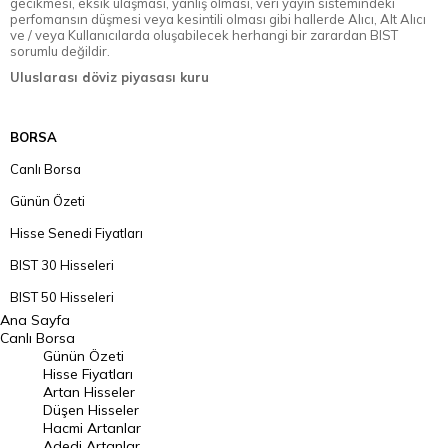
gecikmesi, eksik ulaşması, yanlış olması, veri yayın sistemindeki
perfomansın düşmesi veya kesintili olması gibi hallerde Alıcı, Alt Alıcı
ve / veya Kullanıcılarda oluşabilecek herhangi bir zarardan BIST
sorumlu değildir.
Uluslarası döviz piyasası kuru
BORSA
Canlı Borsa
Günün Özeti
Hisse Senedi Fiyatları
BIST 30 Hisseleri
BIST 50 Hisseleri
Ana Sayfa
BIST 100 Hisseleri
Canlı Borsa
Günün Özeti
En Çok Artan Hisseler
Hisse Fiyatları
Artan Hisseler
En Çok Düşen Hisseler
Düşen Hisseler
Hacmi Artanlar
Hacmi Artanlar
Adedi Artanlar