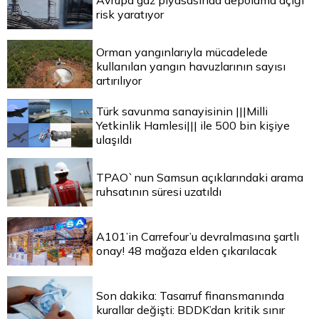
Avrupa gaz piyasasında depolama açığı
risk yaratıyor
Orman yangınlarıyla mücadelede
kullanılan yangın havuzlarının sayısı
artırılıyor
Türk savunma sanayisinin |||Milli
Yetkinlik Hamlesi||| ile 500 bin kişiye
ulaşıldı
TPAO`nun Samsun açıklarındaki arama
ruhsatının süresi uzatıldı
A101’in Carrefour’u devralmasına şartlı
onay! 48 mağaza elden çıkarılacak
Son dakika: Tasarruf finansmanında
kurallar değişti: BDDK’dan kritik sınır