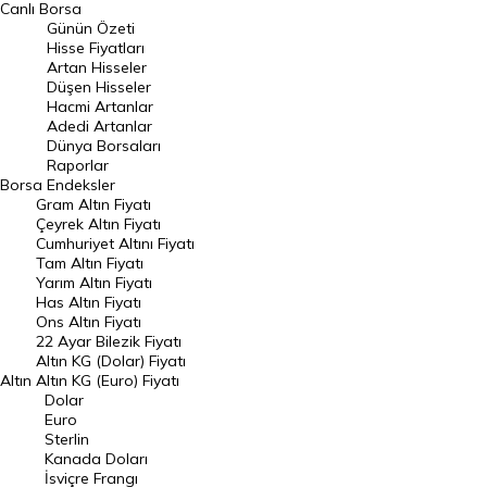
Canlı Borsa
Günün Özeti
En Çok Artan Hisseler
Hisse Fiyatları
Artan Hisseler
En Çok Düşen Hisseler
Düşen Hisseler
Hacmi Artanlar
Hacmi Artanlar
Adedi Artanlar
Geçmiş Kapanışlar
Dünya Borsaları
Raporlar
Dünya Borsaları
Borsa
Endeksler
Gram Altın Fiyatı
Raporlar
Çeyrek Altın Fiyatı
Endeksler
Cumhuriyet Altını Fiyatı
Tam Altın Fiyatı
Yarım Altın Fiyatı
DÖVİZ
Has Altın Fiyatı
Ons Altın Fiyatı
Döviz Kuru
22 Ayar Bilezik Fiyatı
Dolar Kuru
Altın KG (Dolar) Fiyatı
Altın
Altın KG (Euro) Fiyatı
Euro Kuru
Dolar
Euro
Pound Kuru
Sterlin
Kanada Doları
Frank Kuru
İsviçre Frangı