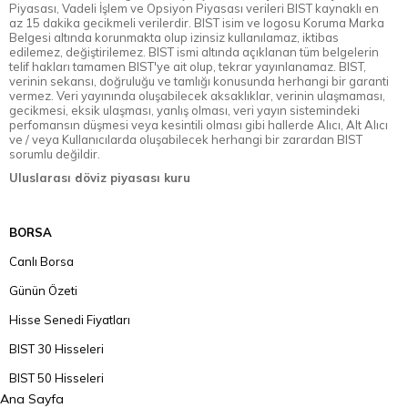
Piyasası, Vadeli İşlem ve Opsiyon Piyasası verileri BIST kaynaklı en
az 15 dakika gecikmeli verilerdir. BIST isim ve logosu Koruma Marka
Belgesi altında korunmakta olup izinsiz kullanılamaz, iktibas
edilemez, değiştirilemez. BIST ismi altında açıklanan tüm belgelerin
telif hakları tamamen BIST'ye ait olup, tekrar yayınlanamaz. BIST,
verinin sekansı, doğruluğu ve tamlığı konusunda herhangi bir garanti
vermez. Veri yayınında oluşabilecek aksaklıklar, verinin ulaşmaması,
gecikmesi, eksik ulaşması, yanlış olması, veri yayın sistemindeki
perfomansın düşmesi veya kesintili olması gibi hallerde Alıcı, Alt Alıcı
ve / veya Kullanıcılarda oluşabilecek herhangi bir zarardan BIST
sorumlu değildir.
Uluslarası döviz piyasası kuru
BORSA
Canlı Borsa
Günün Özeti
Hisse Senedi Fiyatları
BIST 30 Hisseleri
BIST 50 Hisseleri
Ana Sayfa
BIST 100 Hisseleri