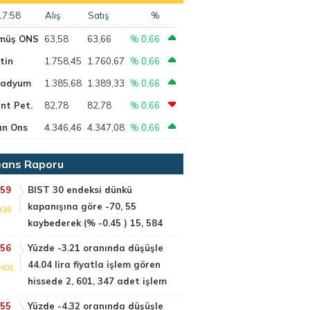
17:58
Alış
Satış
%
müş ONS
63,58
63,66
% 0,66
tin
1.758,45
1.760,67
% 0,66
ladyum
1.385,68
1.389,33
% 0,66
nt Pet.
82,78
82,78
% 0,66
ın Ons
4.346,46
4.347,08
% 0,66
ans Raporu
:59
BIST 30 endeksi dünkü
kapanışına göre -70, 55
030
kaybederek (% -0.45 ) 15, 584
:56
Yüzde -3.21 oranında düşüşle
44.04 lira fiyatla işlem gören
HOL
hissede 2, 601, 347 adet işlem
:55
Yüzde -4.32 oranında düşüşle