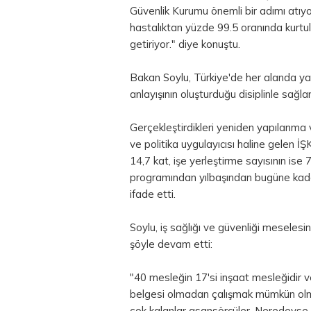
Güvenlik Kurumu önemli bir adımı atıyor
hastalıktan yüzde 99.5 oranında kurtu
getiriyor." diye konuştu.
Bakan Soylu, Türkiye'de her alanda yapı
anlayışının oluşturduğu disiplinle sağlan
Gerçekleştirdikleri yeniden yapılanma
ve politika uygulayıcısı haline gelen İŞ
14,7 kat, işe yerleştirme sayısının ise 
programından yılbaşından bugüne kadar 
ifade etti.
Soylu, iş sağlığı ve güvenliği meselesi
şöyle devam etti:
"40 mesleğin 17'si inşaat mesleğidir v
belgesi olmadan çalışmak mümkün olma
çok kalanlar asansörcüler. Neredeyse 1