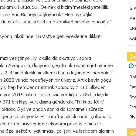
u rakam ürkütücüdür. Demek ki
bizim
'mesleki yeterlilik
GI
cımız var. Bu neyi sağlayacak? Hem iş sağlığı
MR
e nitelikli ürün üretebilme kabiliyetini sahip olacağız."
CR
isyona, akabinde TBMM'ye getireceklerine dikkati
KA
Dö
ızı yetiştiriyor, iyi okullarda okutuyor, sonra
nları Avrupa'nın, dünyanın çeşitli noktalarına getiriyor ve
uz. 2-3 bin dolarlık bir ülkenin bunu düşünmesi normaldir
Do
ı 2023 yılında hedefleyen bir ülkeyiz. Artık beyin göçü
layışı hep beraber oturtmak zorundayız. 165 ülkeden
Eu
var. 2015 rakamı, bizim izin verdiğimiz 65 bin kişidir.
Ste
571 bin kişiyi yurt dışına gönderdik. 'Turkuaz Kart'
Fr
ci olacak, 5 yıl ve ondan sonra da tamamen süresiz
gerçekleştiriyoruz. Bir taraftan uluslararası çalışma iş
Riy
ırım ortamını iyileştirme ekonomi paketiyle birlikte
 özel sektörü, yatırımcısı, çalışanı ve istihdam alanının
Em