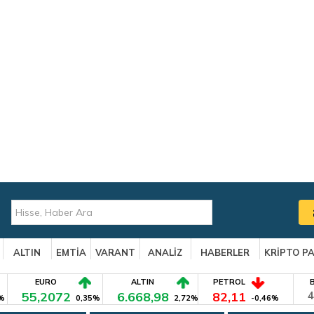
ALTIN
EMTİA
VARANT
ANALİZ
HABERLER
KRİPTO P
EURO
ALTIN
PETROL
55,2072
6.668,98
82,11
4
%
0,35%
2,72%
-0,46%