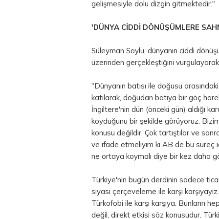
gelişmesiyle dolu dizgin gitmektedir."
'DÜNYA CİDDİ DÖNÜŞÜMLERE SAH
Süleyman Soylu, dünyanın ciddi dönü
üzerinden gerçekleştiğini vurgulayarak, 
"Dünyanın batısı ile doğusu arasındaki g
katılarak, doğudan batıya bir göç hareke
İngiltere'nin dün (önceki gün) aldığı k
koyduğunu bir şekilde görüyoruz. Bizim
konusu değildir. Çok tartıştılar ve sonra
ve ifade etmeliyim ki AB de bu süreç iç
ne ortaya koymalı diye bir kez daha g
Türkiye'nin bugün derdinin sadece tic
siyasi çerçeveleme ile karşı karşıyayız. 
Türkofobi ile karşı karşıya. Bunların he
değil, direkt etkisi söz konusudur. Tür