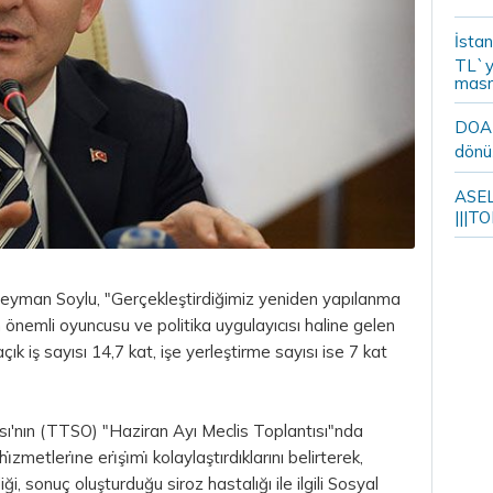
İstan
TL`y
masr
DOA m
dönü
ASELS
|||TO
leyman Soylu, "Gerçekleştirdiğimiz yeniden yapılanma
önemli oyuncusu ve politika uygulayıcısı haline gelen
ık iş sayısı 14,7 kat, işe yerleştirme sayısı ise 7 kat
ı'nın (TTSO) "Haziran Ayı Meclis Toplantısı"nda
metleri̇ne eri̇şi̇mi̇ kolaylaştırdıklarını belirterek,
iği, sonuç oluşturduğu siroz hastalığı ile ilgili Sosyal