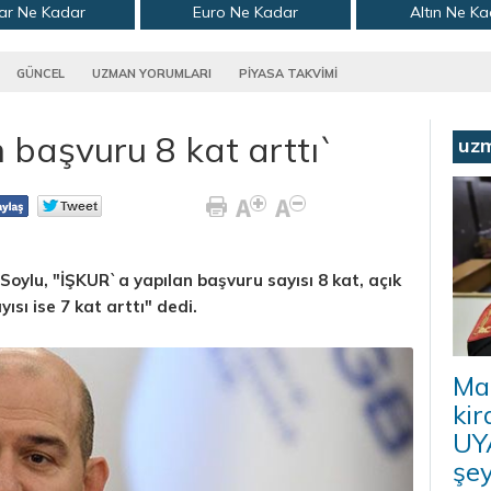
ar Ne Kadar
Euro Ne Kadar
Altın Ne K
GÜNCEL
UZMAN YORUMLARI
PİYASA TAKVİMİ
başvuru 8 kat arttı`
uz
Soylu, "İŞKUR`a yapılan başvuru sayısı 8 kat, açık
yısı ise 7 kat arttı" dedi.
Ma
kir
UYA
şey