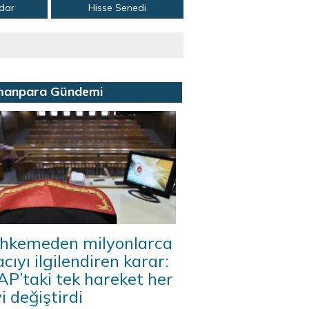
adar
Hisse Senedi
manpara Gündemi
hkemeden milyonlarca
acıyı ilgilendiren karar:
P’taki tek hareket her
i değiştirdi