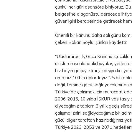
çünkü, her gün asansöre biniyoruz. B
belgesi'ne olağanüstü derecede ihtiya
güvenliğini beraberinde getirecek hem d
Önemli bir kanunu daha salı günü kom
çeken
Bakan
Soylu, şunları kaydetti:
"Uluslararası İş Gücü Kanunu. Çocuklarım
uluslararası alandaki büyük iş yerleri o
biz beyin göçüyle karşı karşıya kalıyor
ama biz 10 bin dolardayız. 25 bin dolar
değil, tersine göçü sağlayacak bir an
Türkiye'de çalışmak için müracaat eden 
2006-2016, 10 yılda İŞKUR vasıtasıyla 
diyeceğimiz toplam 3 yıllık geçiş süre
çalışma iznini sağlayacağımız bir adımı 
gücü, diğer taraftan hazırladığımız yat
Türkiye 2023, 2053 ve 2071 hedeflerine