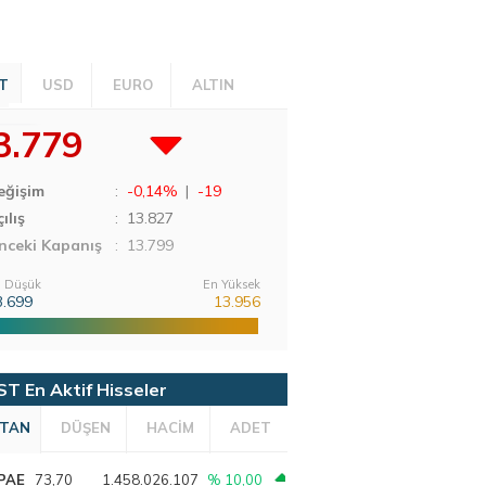
T
USD
EURO
ALTIN
3.779
eğişim
:
-0,14%
|
-19
ılış
:
13.827
nceki Kapanış
: 13.799
 Düşük
En Yüksek
3.699
13.956
ST En Aktif Hisseler
TAN
DÜŞEN
HACİM
ADET
PAE
73,70
1.458.026.107
% 10,00