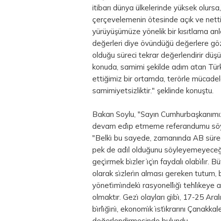
itibarı dünya ülkelerinde yüksek olursa,
çerçevelemenin ötesinde açık ve netti
yürüyüşümüze yönelik bir kısıtlama an
değerleri diye övündüğü değerlere gö
olduğu süreci tekrar değerlendirir düş
konuda, samimi şekilde adım atan Türk
ettiğimiz bir ortamda, terörle mücadel
samimiyetsizliktir." şeklinde konuştu.
Bakan Soylu, "Sayın Cumhurbaşkanımızın 
devam edi̇p etmeme referandumu söylemi
"Belki̇ bu sayede, zamanında AB sürecini
pek de adi̇l olduğunu söyleyemeyeceği̇
geçi̇rmek bi̇zler i̇çi̇n faydalı olabi̇li̇r
olarak si̇zleri̇n alması gereken tutum, bu 
yöneti̇mi̇ndeki̇ rasyonelli̇ği̇ tehli̇key
olmaktır. Gezi̇ olayları gi̇bi̇, 17-25 Aralı
bi̇rli̇ği̇ni̇, ekonomi̇k i̇sti̇krarını Çan
değerlendirmesinde bulundu.