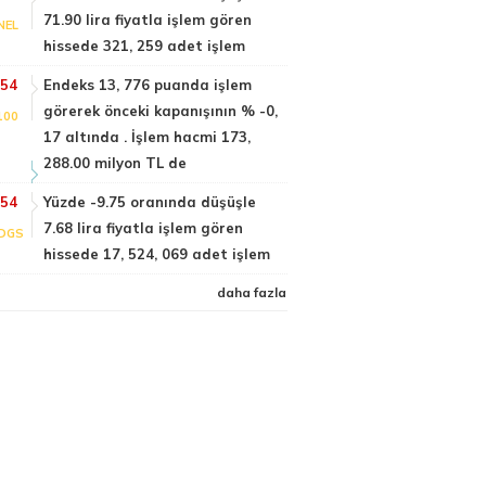
71.90 lira fiyatla işlem gören
NEL
hissede 321, 259 adet işlem
:54
Endeks 13, 776 puanda işlem
görerek önceki kapanışının % -0,
100
17 altında . İşlem hacmi 173,
288.00 milyon TL de
:54
Yüzde -9.75 oranında düşüşle
7.68 lira fiyatla işlem gören
DGS
hissede 17, 524, 069 adet işlem
daha fazla