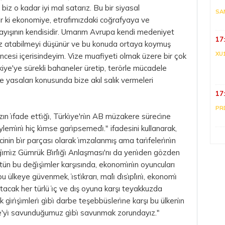
 biz o kadar iyi mal satarız. Bu bir siyasal
SA
r ki ekonomiye, etrafımızdaki coğrafyaya ve
layışının kendisidir. Umarım Avrupa kendi medeniyet
17
z atabilmeyi düşünür ve bu konuda ortaya koymuş
XU
üncesi içerisindeyim. Vize muafiyeti olmak üzere bir çok
iye'ye sürekli bahaneler üretip, terörle mücadele
e yasaları konusunda bize akıl salık vermeleri
17
PR
i̇fade etti̇ği̇, Türki̇ye'ni̇n AB müzakere süreci̇ne
̇ni̇ hiç ki̇mse gari̇psemedi̇." ifadesini kullanarak,
n bi̇r parçası olarak i̇mzalanmış ama tari̇feleri̇ni̇n
mi̇z Gümrük Bi̇rli̇ği̇ Anlaşması'nı da yeni̇den gözden
. Bütün bu deği̇şi̇mler karşısında, ekonomi̇ni̇n oyuncuları
ülkeye güvenmek, i̇sti̇krarı, mali̇ di̇si̇pli̇ni̇, ekonomi̇
e atacak her türlü i̇ç ve dış oyuna karşı teyakkuzda
k gi̇ri̇şi̇mleri̇ gi̇bi̇ darbe teşebbüsleri̇ne karşı bu ülkeni̇n
akkale'yi̇ savunduğumuz gi̇bi̇ savunmak zorundayız."