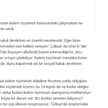
ımcının kıdem tazminatı konusundaki çalışmaların ne
tı verdi:
ukuk devletinin en önemli meselesidir. Eğer birisi
 kurumadan ben hakkını vereyim.' Çalışan da ister ki 'alın
 Tabi büyüyen ülkelerde bazen istemediğimiz, arzu
ar ortaya çıkabiliyor. Kıdem tazminatı meselesi bizim
ır. Bunu kapatmak da bir sosyal hukuk devletinin
nün kıdem tazminatı alabilme fırsatına sahip olduğunu
daha söylemek isterim, bu 14 kişinin de ne kadar aldığını
şiden daha fazlası kıdem tazminatı alamıyorsa mahkemeye
öyle bir durum var. Biz bunları nereden biliyoruz?
bir çok ülkesini araştırıyoruz. Türkiye'de araştırmalar