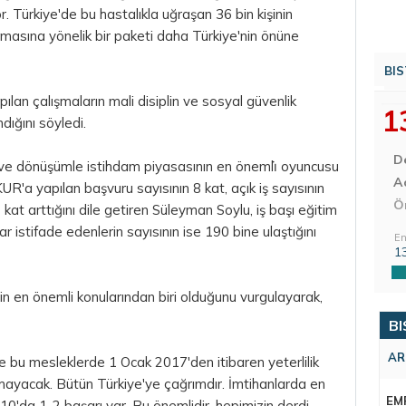
. Türkiye'de bu hastalıkla uğraşan 36 bin kişinin
lmasına yönelik bir paketi daha Türkiye'nin önüne
BIS
lan çalışmaların mali disiplin ve sosyal güvenlik
1
dığını söyledi.
D
 ve dönüşümle istihdam piyasasının en önemli̇ oyuncusu
Aç
KUR'a yapılan başvuru sayısının 8 kat, açık iş sayısının
Ö
7 kat arttığını dile getiren Süleyman Soylu, iş başı eğitim
istifade edenlerin sayısının ise 190 bine ulaştığını
En
1
nin en önemli konularından biri olduğunu vurgulayarak,
BI
AR
e bu mesleklerde 1 Ocak 2017'den itibaren yeterlilik
yacak. Bütün Türkiye'ye çağrımdır. İmtihanlarda en
EM
0'da 1-2 başarı var. Bu önemlidir, hepimizin derdi