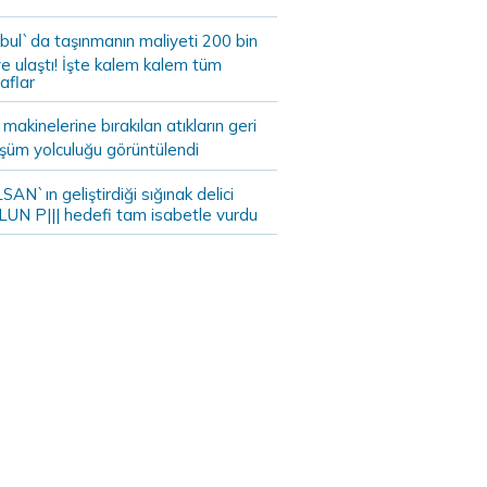
bul`da taşınmanın maliyeti 200 bin
e ulaştı! İşte kalem kalem tüm
aflar
akinelerine bırakılan atıkların geri
şüm yolculuğu görüntülendi
AN`ın geliştirdiği sığınak delici
LUN P||| hedefi tam isabetle vurdu