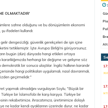
NE OLMAKTADIR'
Gü
Pla
şümlere sahne olduğunu ve bu dönüşümlerin ekonomi
Pa
şu ifadeleri kullandı:
Bre
elir dengesi̇zliği, güvenlik gerekçeleri de işin içine
Alt
tini tetiklemiştir. İşte Avrupa Birliği'ni görüyorsunuz.
ararın bugün (dün) dünyada hangi etkileri ortaya
Se
 kararlılığımızda herhangi bir değişme ve gelişme söz
 demokratik bir sonuca ulaştılar. İngiliz halkının kararıdır
17
erisinde hangi politikaları uygulamalı, nasıl davranmalı,
XU
özden geçirmelidir."
17
aret yapmak olmadığını vurgulayan Soylu, "Büyük bir
NT
Türkiye bir İslamofobi ile karşı karşıya. Türkiye bir
psinin rekabetimize, ihracatımıza, üretimimize dolaylı
kiye ne kadar kendi ayaklarının üzerinde durur, ne kadar
17