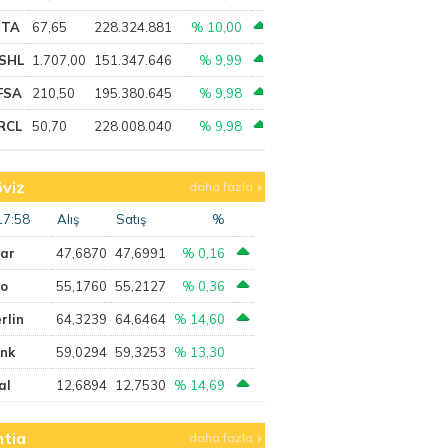
PTA
67,65
228.324.881
% 10,00
SHL
1.707,00
151.347.646
% 9,99
FSA
210,50
195.380.645
% 9,98
RCL
50,70
228.008.040
% 9,98
viz
daha fazla
17:58
Alış
Satış
%
lar
47,6870
47,6991
% 0,16
ro
55,1760
55,2127
% 0,36
rlin
64,3239
64,6464
% 14,60
ank
59,0294
59,3253
% 13,30
al
12,6894
12,7530
% 14,69
tia
daha fazla