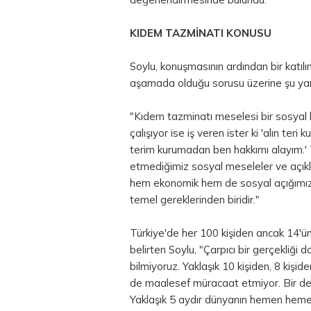
KIDEM TAZMİNATI KONUSU
Soylu, konuşmasının ardından bir katıl
aşamada olduğu sorusu üzerine şu yanı
"Kıdem tazminatı meselesi bir sosyal h
çalışıyor ise iş veren ister ki 'alın teri
terim kurumadan ben hakkımı alayım.'
etmediğimiz sosyal meseleler ve açıkl
hem ekonomik hem de sosyal açığımızd
temel gereklerinden biridir."
Türkiye'de her 100 kişiden ancak 14'ü
belirten Soylu, "Çarpıcı bir gerçekliği 
bilmiyoruz. Yaklaşık 10 kişiden, 8 ki
de maalesef müracaat etmiyor. Bir de b
Yaklaşık 5 aydır dünyanın hemen hemen 