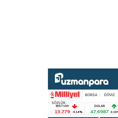
BORSA
DÖVİZ
SÖZLÜK
BIST100
DOLAR
13.779
47,6987
-0,14%
0,16