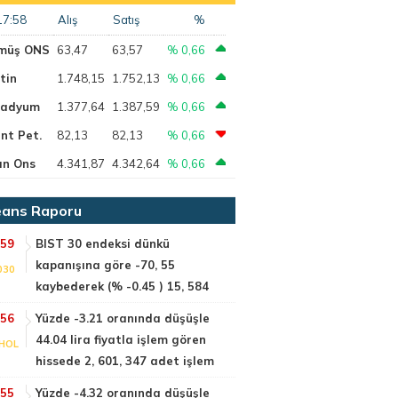
17:58
Alış
Satış
%
müş ONS
63,47
63,57
% 0,66
tin
1.748,15
1.752,13
% 0,66
ladyum
1.377,64
1.387,59
% 0,66
nt Pet.
82,13
82,13
% 0,66
ın Ons
4.341,87
4.342,64
% 0,66
ans Raporu
:59
BIST 30 endeksi dünkü
kapanışına göre -70, 55
030
kaybederek (% -0.45 ) 15, 584
:56
Yüzde -3.21 oranında düşüşle
44.04 lira fiyatla işlem gören
HOL
hissede 2, 601, 347 adet işlem
:55
Yüzde -4.32 oranında düşüşle