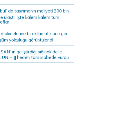
bul`da taşınmanın maliyeti 200 bin
e ulaştı! İşte kalem kalem tüm
aflar
akinelerine bırakılan atıkların geri
şüm yolculuğu görüntülendi
AN`ın geliştirdiği sığınak delici
LUN P||| hedefi tam isabetle vurdu