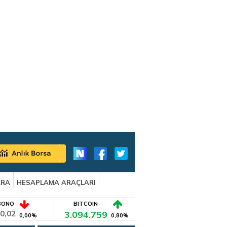
ARA
HESAPLAMA ARAÇLARI
BONO
BITCOIN
0,02
3.094.759
0,00%
0,80%