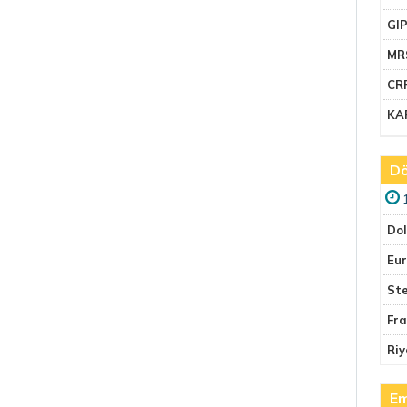
GI
MR
CR
KA
Dö
Do
Eu
Ste
Fr
Riy
Em