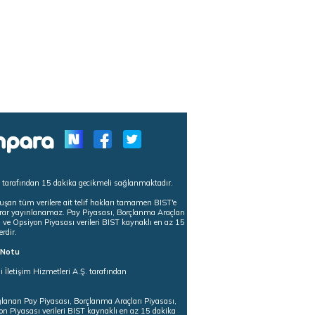
s tarafından 15 dakika gecikmeli sağlanmaktadır.
uşan tüm verilere ait telif hakları tamamen BIST'e
tekrar yayınlanamaz. Pay Piyasası, Borçlanma Araçları
m ve Opsiyon Piyasası verileri BIST kaynaklı en az 15
erdir.
ı Notu
i İletişim Hizmetleri A.Ş. tarafından
ğlanan Pay Piyasası, Borçlanma Araçları Piyasası,
on Piyasası verileri BIST kaynaklı en az 15 dakika