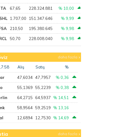
PTA
67,65
228.324.881
% 10,00
SHL
1.707,00
151.347.646
% 9,99
FSA
210,50
195.380.645
% 9,98
RCL
50,70
228.008.040
% 9,98
viz
daha fazla
17:58
Alış
Satış
%
lar
47,6034
47,7957
% 0,36
ro
55,1369
55,2239
% 0,38
rlin
64,2715
64,5937
% 14,51
ank
58,9564
59,2519
% 13,16
al
12,6894
12,7530
% 14,69
tia
daha fazla