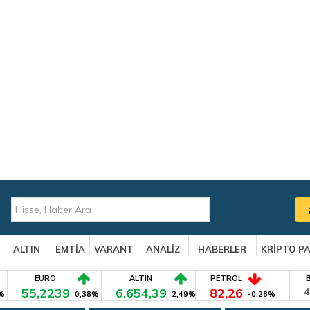
ALTIN
EMTİA
VARANT
ANALİZ
HABERLER
KRİPTO P
EURO
ALTIN
PETROL
55,2239
6.654,39
82,26
4
%
0,38%
2,49%
-0,28%