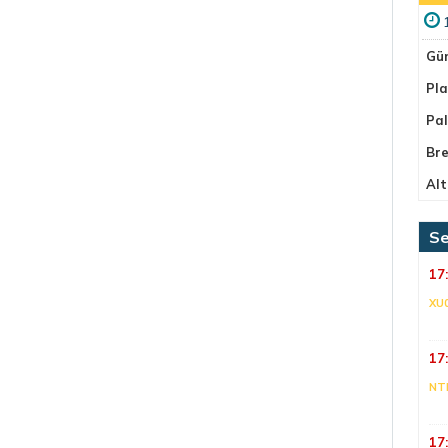
Gü
Pla
Pa
Bre
Alt
Se
17
XU
17
NT
17