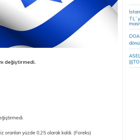
İstan
TL`y
masr
DOA m
dönü
ASELS
|||TO
nı değiştirmedi.
eğiştirmedi.
 oranları yüzde 0,25 olarak kaldı. (Foreks)