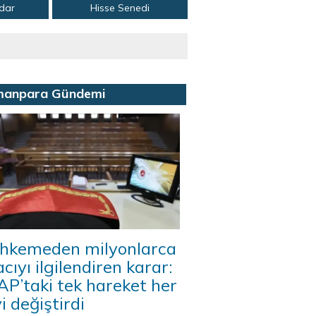
adar
Hisse Senedi
manpara Gündemi
hkemeden milyonlarca
acıyı ilgilendiren karar:
P’taki tek hareket her
i değiştirdi