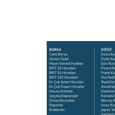
BORSA
DÖVİZ
Canlı Borsa
Döviz Ku
Günün Özeti
Dolar Ku
Hisse Senedi Fiyatları
Euro Kur
BIST 30 Hisseleri
Pound K
BIST 50 Hisseleri
Frank Ku
BIST 100 Hisseleri
Rus Rubl
En Çok Artan Hisseler
Riyal Kur
En Çok Düşen Hisseler
Avustral
Hacmi Artanlar
Danimar
Geçmiş Kapanışlar
Kanada D
Dünya Borsaları
Norveç K
Raporlar
İsveç Kr
Endeksler
Japon Ye
Serbest 