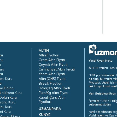
ALTIN
ru
Altın Fiyatları
ru
Gram Altın Fiyatı
Yasal Uyarı Notu
u
Çeyrek Altın Fiyatı
© BİST Verileri Forek
uru
Cumhuriyet Altını Fiyatı
ru
Yarım Altın Fiyatı
BIST piyasalarında ol
esi Kuru
Altın (ONS) Fiyatı
ait olup, bu veriler 
Piyasası, Vadeli İşle
u
Bilezik Fiyatları
dakika gecikmeli veril
ya Doları
Dolar/Kg Altın Fiyatı
ka Kronu Kuru
Euro/Kg Altın Fiyatı
Veri Sağlayıcı Uyar
oları Kuru
Kapalı Çarşı Altın
*(Veriler FOREKS Bilg
Fiyatları
ronu Kuru
sağlanmaktadır)
onu Kuru
UZMANPARA
ni Kuru
Foreks tarafından sa
KÜNYE
Vadeli İşlem ve Opsiy
Piyasa Döviz