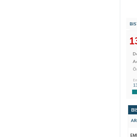
BIS
1
D
Aç
Ö
En
1
BI
AR
EM