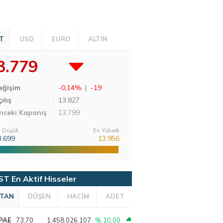
T
USD
EURO
ALTIN
3.779
eğişim
:
-0,14%
|
-19
ılış
:
13.827
nceki Kapanış
: 13.799
 Düşük
En Yüksek
3.699
13.956
ST En Aktif Hisseler
TAN
DÜŞEN
HACİM
ADET
PAE
73,70
1.458.026.107
% 10,00