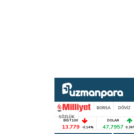
BORSA
DÖVİZ
SÖZLÜK
BIST100
DOLAR
13.779
47,7957
-0,14%
0,36