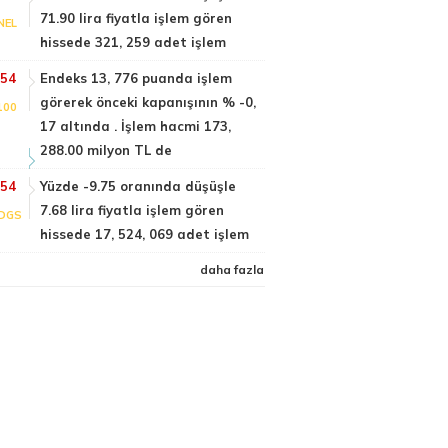
71.90 lira fiyatla işlem gören
NEL
hissede 321, 259 adet işlem
:54
Endeks 13, 776 puanda işlem
görerek önceki kapanışının % -0,
100
17 altında . İşlem hacmi 173,
288.00 milyon TL de
:54
Yüzde -9.75 oranında düşüşle
7.68 lira fiyatla işlem gören
DGS
hissede 17, 524, 069 adet işlem
daha fazla