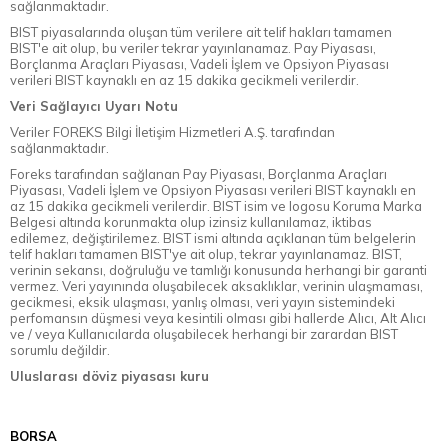
sağlanmaktadır.
BIST piyasalarında oluşan tüm verilere ait telif hakları tamamen
BIST'e ait olup, bu veriler tekrar yayınlanamaz. Pay Piyasası,
Borçlanma Araçları Piyasası, Vadeli İşlem ve Opsiyon Piyasası
verileri BIST kaynaklı en az 15 dakika gecikmeli verilerdir.
Veri Sağlayıcı Uyarı Notu
Veriler FOREKS Bilgi İletişim Hizmetleri A.Ş. tarafından
sağlanmaktadır.
Foreks tarafından sağlanan Pay Piyasası, Borçlanma Araçları
Piyasası, Vadeli İşlem ve Opsiyon Piyasası verileri BIST kaynaklı en
az 15 dakika gecikmeli verilerdir. BIST isim ve logosu Koruma Marka
Belgesi altında korunmakta olup izinsiz kullanılamaz, iktibas
edilemez, değiştirilemez. BIST ismi altında açıklanan tüm belgelerin
telif hakları tamamen BIST'ye ait olup, tekrar yayınlanamaz. BIST,
verinin sekansı, doğruluğu ve tamlığı konusunda herhangi bir garanti
vermez. Veri yayınında oluşabilecek aksaklıklar, verinin ulaşmaması,
gecikmesi, eksik ulaşması, yanlış olması, veri yayın sistemindeki
perfomansın düşmesi veya kesintili olması gibi hallerde Alıcı, Alt Alıcı
ve / veya Kullanıcılarda oluşabilecek herhangi bir zarardan BIST
sorumlu değildir.
Uluslarası döviz piyasası kuru
BORSA