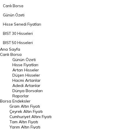
Canlı Borsa
Günün Özeti
Hisse Senedi Fiyatları
BIST 30 Hisseleri
BIST 50 Hisseleri
Ana Sayfa
BIST 100 Hisseleri
Canlı Borsa
Günün Özeti
En Çok Artan Hisseler
Hisse Fiyatları
Artan Hisseler
En Çok Düşen Hisseler
Düşen Hisseler
Hacmi Artanlar
Hacmi Artanlar
Adedi Artanlar
Geçmiş Kapanışlar
Dünya Borsaları
Raporlar
Dünya Borsaları
Borsa
Endeksler
Gram Altın Fiyatı
Raporlar
Çeyrek Altın Fiyatı
Endeksler
Cumhuriyet Altını Fiyatı
Tam Altın Fiyatı
Yarım Altın Fiyatı
DÖVİZ