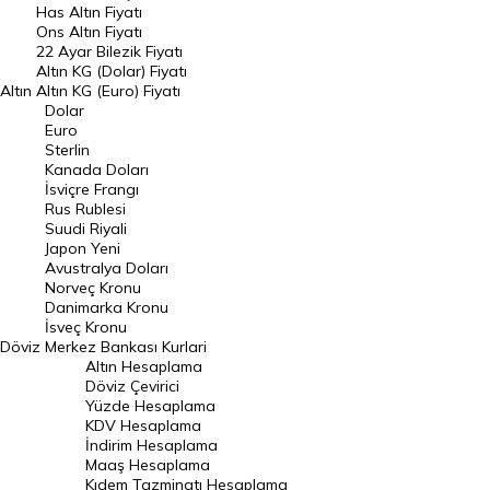
Has Altın Fiyatı
Ons Altın Fiyatı
Döviz Kuru
22 Ayar Bilezik Fiyatı
Dolar Kuru
Altın KG (Dolar) Fiyatı
Altın
Altın KG (Euro) Fiyatı
Euro Kuru
Dolar
Euro
Pound Kuru
Sterlin
Kanada Doları
Frank Kuru
İsviçre Frangı
Riyal Kuru
Rus Rublesi
Suudi Riyali
Avustralya Doları
Japon Yeni
Avustralya Doları
Danimarka Kronu Kuru
Norveç Kronu
Danimarka Kronu
Kanada Doları Kuru
İsveç Kronu
Döviz
Merkez Bankası Kurlari
Norveç Kronu Kuru
Altın Hesaplama
İsveç Kronu Kuru
Döviz Çevirici
Yüzde Hesaplama
Japon Yeni Kuru
KDV Hesaplama
İndirim Hesaplama
Serbest Piyasa Döviz Kurları
Maaş Hesaplama
Kıdem Tazminatı Hesaplama
Merkez Bankası Döviz Kurları