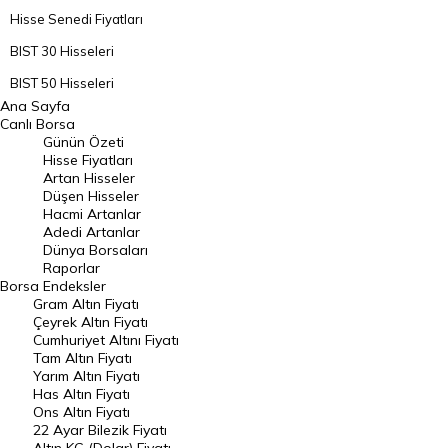
Hisse Senedi Fiyatları
BIST 30 Hisseleri
BIST 50 Hisseleri
Ana Sayfa
BIST 100 Hisseleri
Canlı Borsa
Günün Özeti
En Çok Artan Hisseler
Hisse Fiyatları
Artan Hisseler
En Çok Düşen Hisseler
Düşen Hisseler
Hacmi Artanlar
Hacmi Artanlar
Adedi Artanlar
Geçmiş Kapanışlar
Dünya Borsaları
Raporlar
Dünya Borsaları
Borsa
Endeksler
Gram Altın Fiyatı
Raporlar
Çeyrek Altın Fiyatı
Endeksler
Cumhuriyet Altını Fiyatı
Tam Altın Fiyatı
Yarım Altın Fiyatı
DÖVİZ
Has Altın Fiyatı
Ons Altın Fiyatı
Döviz Kuru
22 Ayar Bilezik Fiyatı
Dolar Kuru