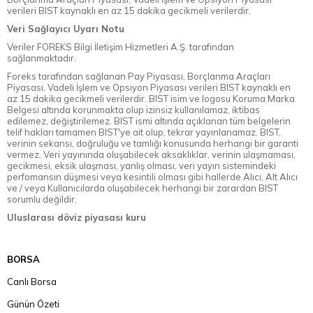
verileri BIST kaynaklı en az 15 dakika gecikmeli verilerdir.
Veri Sağlayıcı Uyarı Notu
Veriler FOREKS Bilgi İletişim Hizmetleri A.Ş. tarafından
sağlanmaktadır.
Foreks tarafından sağlanan Pay Piyasası, Borçlanma Araçları
Piyasası, Vadeli İşlem ve Opsiyon Piyasası verileri BIST kaynaklı en
az 15 dakika gecikmeli verilerdir. BIST isim ve logosu Koruma Marka
Belgesi altında korunmakta olup izinsiz kullanılamaz, iktibas
edilemez, değiştirilemez. BIST ismi altında açıklanan tüm belgelerin
telif hakları tamamen BIST'ye ait olup, tekrar yayınlanamaz. BIST,
verinin sekansı, doğruluğu ve tamlığı konusunda herhangi bir garanti
vermez. Veri yayınında oluşabilecek aksaklıklar, verinin ulaşmaması,
gecikmesi, eksik ulaşması, yanlış olması, veri yayın sistemindeki
perfomansın düşmesi veya kesintili olması gibi hallerde Alıcı, Alt Alıcı
ve / veya Kullanıcılarda oluşabilecek herhangi bir zarardan BIST
sorumlu değildir.
Uluslarası döviz piyasası kuru
BORSA
Canlı Borsa
Günün Özeti