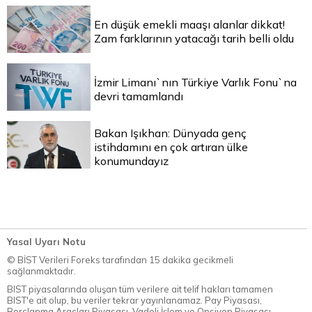
En düşük emekli maaşı alanlar dikkat!
Zam farklarının yatacağı tarih belli oldu
İzmir Limanı`nın Türkiye Varlık Fonu`na
devri tamamlandı
Bakan Işıkhan: Dünyada genç
istihdamını en çok artıran ülke
konumundayız
Yasal Uyarı Notu
© BİST Verileri Foreks tarafından 15 dakika gecikmeli
sağlanmaktadır.
BIST piyasalarında oluşan tüm verilere ait telif hakları tamamen
BIST'e ait olup, bu veriler tekrar yayınlanamaz. Pay Piyasası,
Borçlanma Araçları Piyasası, Vadeli İşlem ve Opsiyon Piyasası