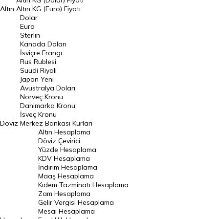
Altın KG (Dolar) Fiyatı
Altın
Altın KG (Euro) Fiyatı
Euro Kuru
Dolar
Euro
Pound Kuru
Sterlin
Kanada Doları
Frank Kuru
İsviçre Frangı
Riyal Kuru
Rus Rublesi
Suudi Riyali
Avustralya Doları
Japon Yeni
Avustralya Doları
Danimarka Kronu Kuru
Norveç Kronu
Danimarka Kronu
Kanada Doları Kuru
İsveç Kronu
Döviz
Merkez Bankası Kurlari
Norveç Kronu Kuru
Altın Hesaplama
İsveç Kronu Kuru
Döviz Çevirici
Yüzde Hesaplama
Japon Yeni Kuru
KDV Hesaplama
İndirim Hesaplama
Serbest Piyasa Döviz Kurları
Maaş Hesaplama
Kıdem Tazminatı Hesaplama
Merkez Bankası Döviz Kurları
Zam Hesaplama
Gelir Vergisi Hesaplama
ALTIN
Mesai Hesaplama