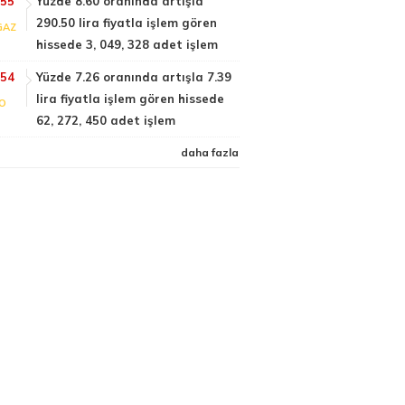
:55
Yüzde 8.60 oranında artışla
290.50 lira fiyatla işlem gören
GAZ
hissede 3, 049, 328 adet işlem
:54
Yüzde 7.26 oranında artışla 7.39
lira fiyatla işlem gören hissede
FO
62, 272, 450 adet işlem
daha fazla