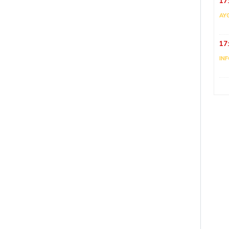
17
AY
17
IN