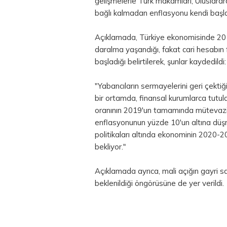
gelişmelerle Türk makamları, Uluslara
bağlı kalmadan enflasyonu kendi başları
Açıklamada, Türkiye ekonomisinde 201
daralma yaşandığı, fakat cari hesabı
başladığı belirtilerek, şunlar kaydedildi:
"Yabancıların sermayelerini geri çektiğ
bir ortamda, finansal kurumlarca tutul
oranının 2019'un tamamında mütevazi bir
enflasyonunun yüzde 10'un altına düşm
politikaları altında ekonominin 2020-
bekliyor."
Açıklamada ayrıca, mali açığın gayri sa
beklenildiği öngörüsüne de yer verildi.