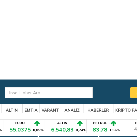
ALTIN
EMTİA
VARANT
ANALİZ
HABERLER
KRİPTO P
EURO
ALTIN
PETROL
55,0375
6.540,83
83,78
4
%
0,05%
0,74%
1,56%