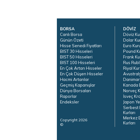
BORSA
DÖVİZ
Canlı Borsa
Döviz Ku
Günün Özeti
Dolar Ku
Hisse Senedi Fiyatları
Euro Kur
BIST 30 Hisseleri
Pound K
BIST 50 Hisseleri
Frank Ku
BIST 100 Hisseleri
Rus Rubl
En Çok Artan Hisseler
Riyal Kur
En Çok Düşen Hisseler
Avustral
Hacmi Artanlar
Danimar
Geçmiş Kapanışlar
Kanada D
Dünya Borsaları
Norveç K
Raporlar
İsveç Kr
Endeksler
Japon Ye
Serbest 
Kurları
Merkez 
Copyright 2026
Kurları
©