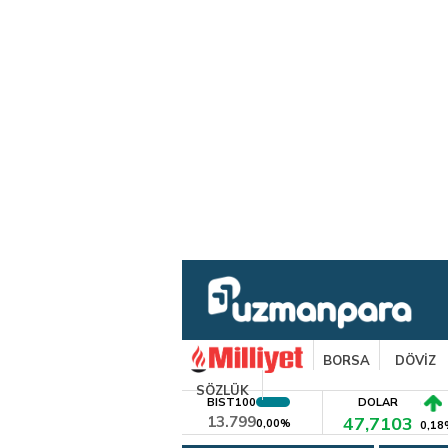
BORSA
DÖVİZ
SÖZLÜK
BIST100
DOLAR
13.799
47,7103
0,00%
0,18