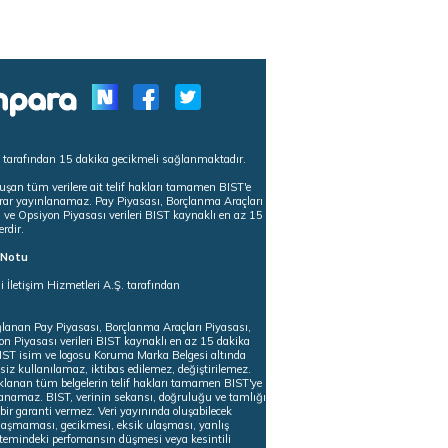
s tarafından 15 dakika gecikmeli sağlanmaktadır.
uşan tüm verilere ait telif hakları tamamen BIST'e
tekrar yayınlanamaz. Pay Piyasası, Borçlanma Araçları
m ve Opsiyon Piyasası verileri BIST kaynaklı en az 15
erdir.
ı Notu
i İletişim Hizmetleri A.Ş. tarafından
ğlanan Pay Piyasası, Borçlanma Araçları Piyasası,
on Piyasası verileri BIST kaynaklı en az 15 dakika
 BIST isim ve logosu Koruma Marka Belgesi altında
iz kullanılamaz, iktibas edilemez, değiştirilemez.
klanan tüm belgelerin telif hakları tamamen BIST'ye
nlanamaz. BIST, verinin sekansı, doğruluğu ve tamlığı
ir garanti vermez. Veri yayınında oluşabilecek
ulaşmaması, gecikmesi, eksik ulaşması, yanlış
stemindeki perfomansın düşmesi veya kesintili