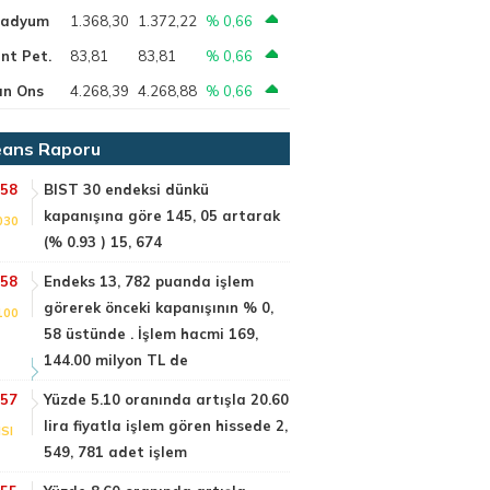
ladyum
1.368,30
1.372,22
% 0,66
nt Pet.
83,81
83,81
% 0,66
ın Ons
4.268,39
4.268,88
% 0,66
ans Raporu
:58
BIST 30 endeksi dünkü
kapanışına göre 145, 05 artarak
030
(% 0.93 ) 15, 674
:58
Endeks 13, 782 puanda işlem
görerek önceki kapanışının % 0,
100
58 üstünde . İşlem hacmi 169,
144.00 milyon TL de
:57
Yüzde 5.10 oranında artışla 20.60
lira fiyatla işlem gören hissede 2,
SI
549, 781 adet işlem