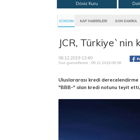
Döviz Kuru
Dol
GÜNDEM
KAP HABERLERİ
SON DAKİKA
JCR, Türkiye`nin k
06.12.2019 13:40
Son güncelleme : 09.12.2019 09:38
Uluslararası kredi derecelendirme 
"BBB-" olan kredi notunu teyit etti