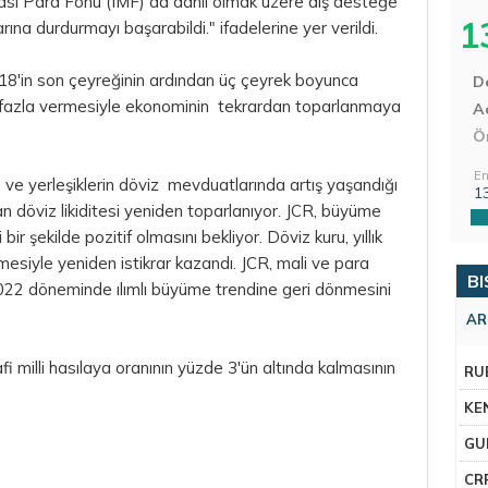
rası Para Fonu (IMF) da dahil olmak üzere dış desteğe
1
na durdurmayı başarabildi." ifadelerine yer verildi.
8'in son çeyreğinin ardından üç çeyrek boyunca
D
n fazla vermesiyle ekonominin tekrardan toparlanmaya
Aç
Ö
En
i ve yerleşiklerin döviz mevduatlarında artış yaşandığı
1
an döviz likiditesi yeniden toparlanıyor. JCR, büyüme
 şekilde pozitif olmasını bekliyor. Döviz kuru, yıllık
esiyle yeniden istikrar kazandı. JCR, mali ve para
BI
2022 döneminde ılımlı büyüme trendine geri dönmesini
AR
fi milli hasılaya oranının yüzde 3'ün altında kalmasının
RU
KE
GU
CR