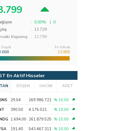
3.799
eğişim
:
0,00%
|
0
ılış
:
13.729
nceki Kapanış
: 13.799
 Düşük
En Yüksek
3.668
13.805
ST En Aktif Hisseler
TAN
DÜŞEN
HACİM
ADET
BNS
29,04
269.986.721
% 10,00
NT
390,50
4.176.021
% 10,00
NDG
1.694,00
261.879.525
% 10,00
FSA
191,40
543.467.311
% 10,00