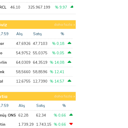
RCL
46,10
325.967.199
% 9,97
viz
daha fazla
17:59
Alış
Satış
%
lar
47,6926
47,7103
% 0,18
ro
54,9752
55,0375
% 0,05
rlin
64,0309
64,3519
% 14,08
ank
58,5660
58,8596
% 12,41
al
12,6755
12,7390
% 14,57
tia
daha fazla
17:59
Alış
Satış
%
müş ONS
62,28
62,34
% 0,66
tin
1.739,29
1.743,15
% 0,66