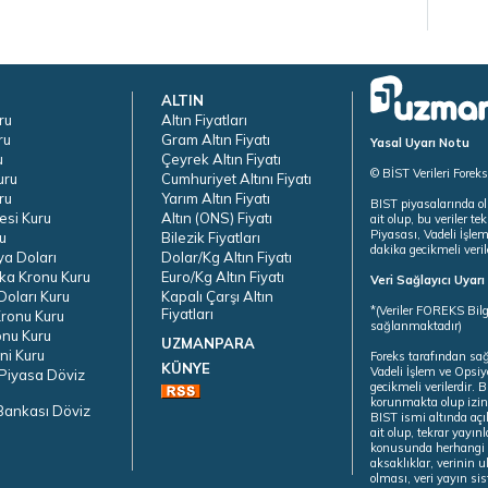
ALTIN
ru
Altın Fiyatları
ru
Gram Altın Fiyatı
Yasal Uyarı Notu
u
Çeyrek Altın Fiyatı
© BİST Verileri Forek
uru
Cumhuriyet Altını Fiyatı
ru
Yarım Altın Fiyatı
BIST piyasalarında ol
esi Kuru
Altın (ONS) Fiyatı
ait olup, bu veriler 
Piyasası, Vadeli İşle
u
Bilezik Fiyatları
dakika gecikmeli veril
ya Doları
Dolar/Kg Altın Fiyatı
ka Kronu Kuru
Euro/Kg Altın Fiyatı
Veri Sağlayıcı Uyar
oları Kuru
Kapalı Çarşı Altın
*(Veriler FOREKS Bilg
Fiyatları
ronu Kuru
sağlanmaktadır)
onu Kuru
UZMANPARA
ni Kuru
Foreks tarafından sa
KÜNYE
Vadeli İşlem ve Opsiy
Piyasa Döviz
gecikmeli verilerdir.
korunmakta olup izins
Bankası Döviz
BIST ismi altında açı
ait olup, tekrar yayı
konusunda herhangi b
aksaklıklar, verinin 
olması, veri yayın si