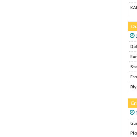
KA
Dö
Do
Eu
Ste
Fr
Riy
Em
Gü
Pla