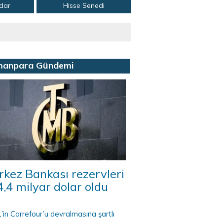
adar
Hisse Senedi
manpara Gündemi
kez Bankası rezervleri
,4 milyar dolar oldu
in Carrefour’u devralmasına şartlı