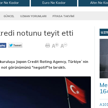
ar Ne Kadar
Euro Ne Kadar
Altın Ne K
GÜNCEL
UZMAN YORUMLARI
PİYASA TAKVİMİ
redi notunu teyit etti
uz
kuruluşu Japan Credit Rating Agency, Türkiye`nin
, not görünümünü "negatif"te bıraktı.
Mer
164
A101’