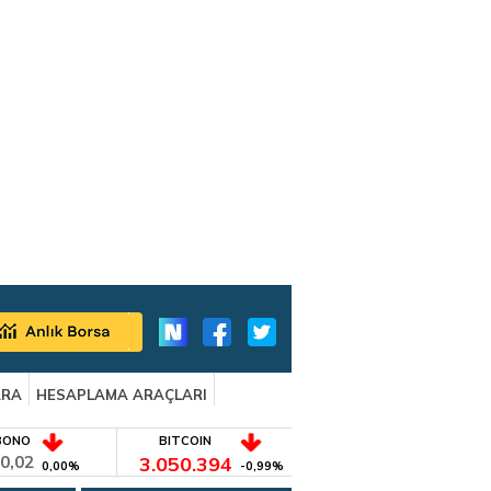
ARA
HESAPLAMA ARAÇLARI
BONO
BITCOIN
0,02
3.050.394
0,00%
-0,99%