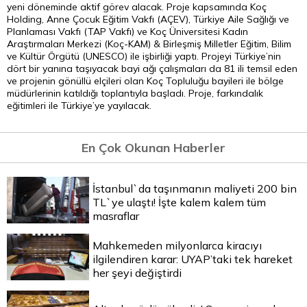
yeni döneminde aktif görev alacak. Proje kapsamında Koç
Holding, Anne Çocuk Eğitim Vakfı (AÇEV), Türkiye Aile Sağlığı ve
Planlaması Vakfı (TAP Vakfı) ve Koç Üniversitesi Kadın
Araştırmaları Merkezi (Koç-KAM) & Birleşmiş Milletler Eğitim, Bilim
ve Kültür Örgütü (UNESCO) ile işbirliği yaptı. Projeyi Türkiye’nin
dört bir yanına taşıyacak bayi ağı çalışmaları da 81 ili temsil eden
ve projenin gönüllü elçileri olan Koç Topluluğu bayileri ile bölge
müdürlerinin katıldığı toplantıyla başladı. Proje, farkındalık
eğitimleri ile Türkiye’ye yayılacak.
En Çok Okunan Haberler
İstanbul`da taşınmanın maliyeti 200 bin
TL`ye ulaştı! İşte kalem kalem tüm
masraflar
Mahkemeden milyonlarca kiracıyı
ilgilendiren karar: UYAP’taki tek hareket
her şeyi değiştirdi