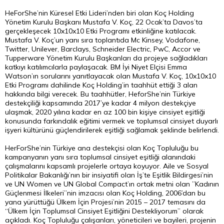
HeForShe’nin Küresel Etki Lideri’nden biri olan Koç Holding
Yönetim Kurulu Başkanı Mustafa V. Koç, 22 Ocak’ta Davos’ta
gerçekleşecek 10x10x10 Etki Programı etkinliğine katılacak.
Mustafa V. Koç’un yanı sıra toplantıda Mc Kinsey, Vodafone,
Twitter, Unilever, Barclays, Schneider Electric, PwC, Accor ve
Tupperware Yönetim Kurulu Başkanları da projeye sağladıkları
katkıyı katılımcılarla paylaşacak. BM İyi Niyet Elçisi Emma
Watson’ın sorularını yanıtlayacak olan Mustafa V. Koç, 10x10x10
Etki Programı dahilinde Koç Holding’in taahhüt ettiği 3 alan
hakkında bilgi verecek. Bu taahhütler, HeforShe’nin Türkiye
destekçiliği kapsamında 2017’ye kadar 4 milyon destekçiye
ulaşmak, 2020 yılına kadar en az 100 bin kişiye cinsiyet eşitliği
konusunda farkındalık eğitimi vermek ve toplumsal cinsiyet duyarlı
işyeri kültürünü güçlendirilerek eşitliği sağlamak şeklinde belirlendi.
HerForShe’nin Türkiye ana destekçisi olan Koç Topluluğu bu
kampanyanın yanı sıra toplumsal cinsiyet eşitliği alanındaki
çalışmalarını kapsamlı projelerle ortaya koyuyor. Aile ve Sosyal
Politikalar Bakanlığı’nın bir insiyatifi olan İş’te Eşitlik Bildirgesi’nin
ve UN Women ve UN Global Compact’ın ortak metni olan ”Kadının
Güçlenmesi İlkeleri”nin imzacısı olan Koç Holding, 2006’dan bu
yana yürüttüğü Ülkem İçin Projesi’nin 2015 – 2017 temasını da
“Ülkem İçin Toplumsal Cinsiyet Eşitliğini Destekliyorum” olarak
açıkladı. Koç Topluluğu çalışanları, yöneticileri ve bayileri, projenin