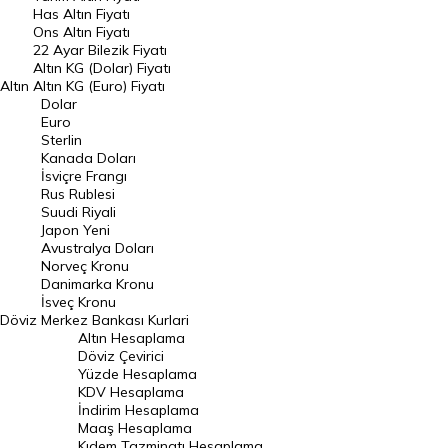
DÖVİZ
Has Altın Fiyatı
Ons Altın Fiyatı
Döviz Kuru
22 Ayar Bilezik Fiyatı
Dolar Kuru
Altın KG (Dolar) Fiyatı
Altın
Altın KG (Euro) Fiyatı
Euro Kuru
Dolar
Euro
Pound Kuru
Sterlin
Kanada Doları
Frank Kuru
İsviçre Frangı
Riyal Kuru
Rus Rublesi
Suudi Riyali
Avustralya Doları
Japon Yeni
Avustralya Doları
Danimarka Kronu Kuru
Norveç Kronu
Danimarka Kronu
Kanada Doları Kuru
İsveç Kronu
Döviz
Merkez Bankası Kurlari
Norveç Kronu Kuru
Altın Hesaplama
İsveç Kronu Kuru
Döviz Çevirici
Yüzde Hesaplama
Japon Yeni Kuru
KDV Hesaplama
İndirim Hesaplama
Serbest Piyasa Döviz Kurları
Maaş Hesaplama
Kıdem Tazminatı Hesaplama