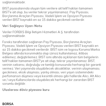
sağlanmaktadır.
BIST piyasalarında oluşan tüm verilere ait telif hakları tamamen
BIST'e ait olup, bu veriler tekrar yayınlanamaz. Pay Piyasası,
Borçlanma Araçları Piyasası, Vadeli İşlem ve Opsiyon Piyasası
verileri BIST kaynaklı en az 15 dakika gecikmeli verilerdir.
Veri Sağlayıcı Uyarı Notu
Veriler FOREKS Bilgi İletişim Hizmetleri A.Ş. tarafından
sağlanmaktadır.
Foreks tarafından sağlanan Pay Piyasası, Borçlanma Araçları
Piyasası, Vadeli İşlem ve Opsiyon Piyasası verileri BIST kaynaklı en
az 15 dakika gecikmeli verilerdir. BIST isim ve logosu Koruma Marka
Belgesi altında korunmakta olup izinsiz kullanılamaz, iktibas
edilemez, değiştirilemez. BIST ismi altında açıklanan tüm belgelerin
telif hakları tamamen BIST'ye ait olup, tekrar yayınlanamaz. BIST,
verinin sekansı, doğruluğu ve tamlığı konusunda herhangi bir garanti
vermez. Veri yayınında oluşabilecek aksaklıklar, verinin ulaşmaması,
gecikmesi, eksik ulaşması, yanlış olması, veri yayın sistemindeki
perfomansın düşmesi veya kesintili olması gibi hallerde Alıcı, Alt Alıcı
ve / veya Kullanıcılarda oluşabilecek herhangi bir zarardan BIST
sorumlu değildir.
Uluslarası döviz piyasası kuru
BORSA