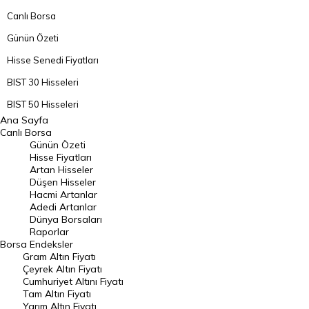
Canlı Borsa
Günün Özeti
Hisse Senedi Fiyatları
BIST 30 Hisseleri
BIST 50 Hisseleri
Ana Sayfa
BIST 100 Hisseleri
Canlı Borsa
Günün Özeti
En Çok Artan Hisseler
Hisse Fiyatları
Artan Hisseler
En Çok Düşen Hisseler
Düşen Hisseler
Hacmi Artanlar
Hacmi Artanlar
Adedi Artanlar
Geçmiş Kapanışlar
Dünya Borsaları
Raporlar
Dünya Borsaları
Borsa
Endeksler
Gram Altın Fiyatı
Raporlar
Çeyrek Altın Fiyatı
Endeksler
Cumhuriyet Altını Fiyatı
Tam Altın Fiyatı
Yarım Altın Fiyatı