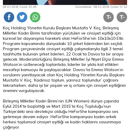
08.01.2016 Cuma 10:45
Güncelleme : 08.01.2016 Cuma 11:12
Koç Holding Yönetim Kurulu Başkanı Mustafa V. Koç, Birleşmiş
Milletler Kadın Birimi tarafından yürütülen ve cinsiyet eşitliği için
küresel bir dayanışma hareketi olan HeForShe’nin 10x10x10 Etki
Programı kapsamında dünyadaki 10 şirket liderinden biri seçildi.
Program çerçevesinde cinsiyet eşitliği çalışmalarıyla ilgili 3 temel
taahhütte bulunan şirket liderleri, 22 Ocak’ta Davos’ta bir araya
gelecek. Moderatörlüğünü Birleşmiş Milletler İyi Niyet Elçisi Emma
Watson’ın üstleneceği toplantıda, liderler bir yılda kat ettikleri
mesafeyi kamuoyu ile paylaşacaklar. Davos’ta Emma Watson’ın
sorularını yanıtlayacak olan Koç Holding Yönetim Kurulu Başkanı
Mustafa V. Koç, ‘Kadınsız toplum, yarınsız toplumdur’ çağrısını
tekrarlarken, daha iyi bir yaşam ve iş ortamı için cinsiyet eşitliğinin
önemini vurgulayacak.
Birleşmiş Milletler Kadın Birimi’nin (UN Women) dünya çapında
Eylül 2014’te başlattığı ve Mart 2015’te Koç Topluluğu’nun
Türkiye’deki ana destekçisi olduğu HeForShe kampanyası ses
getirmeye devam ediyor. HeForShe kampanyası kadın-erkek
herkesi toplumsal cinsiyet eşitliği ve kadın haklarını savunmaya
çağırıyor.