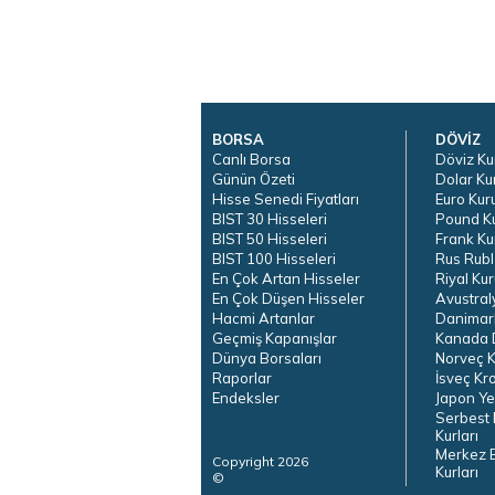
BORSA
DÖVİZ
Canlı Borsa
Döviz Ku
Günün Özeti
Dolar Ku
Hisse Senedi Fiyatları
Euro Kur
BIST 30 Hisseleri
Pound K
BIST 50 Hisseleri
Frank Ku
BIST 100 Hisseleri
Rus Rubl
En Çok Artan Hisseler
Riyal Kur
En Çok Düşen Hisseler
Avustral
Hacmi Artanlar
Danimar
Geçmiş Kapanışlar
Kanada D
Dünya Borsaları
Norveç K
Raporlar
İsveç Kr
Endeksler
Japon Ye
Serbest 
Kurları
Merkez 
Copyright 2026
Kurları
©