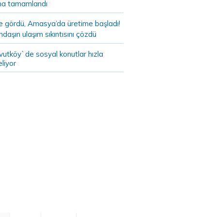
a tamamlandı
de gördü, Amasya’da üretime başladı!
daşın ulaşım sıkıntısını çözdü
vutköy`de sosyal konutlar hızla
liyor