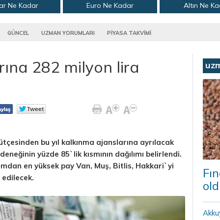
ar Ne Kadar
Euro Ne Kadar
Altın Ne K
GÜNCEL
UZMAN YORUMLARI
PİYASA TAKVİMİ
ına 282 milyon lira
uz
ütçesinden bu yıl kalkınma ajanslarına ayrılacak
ödeneğinin yüzde 85`lik kısmının dağılımı belirlendi.
sımdan en yüksek pay Van, Muş, Bitlis, Hakkari`yi
Fın
edilecek.
old
Akku