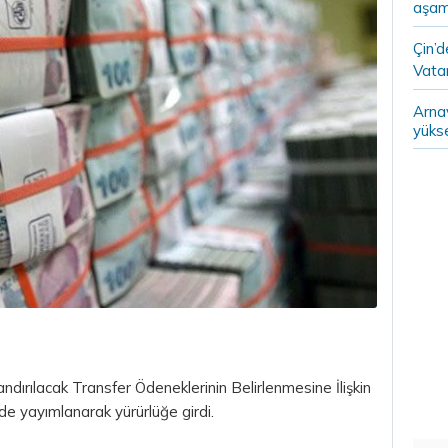
aşam
Çin’
Vatan
Arna
yükse
ndırılacak Transfer Ödeneklerinin Belirlenmesine İlişkin
e yayımlanarak yürürlüğe girdi.