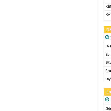
KE
KA
Dö
Do
Eu
Ste
Fr
Riy
Em
Gü