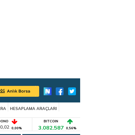
ARA
HESAPLAMA ARAÇLARI
BONO
BITCOIN
0,02
3.082.587
0,00%
0,56%