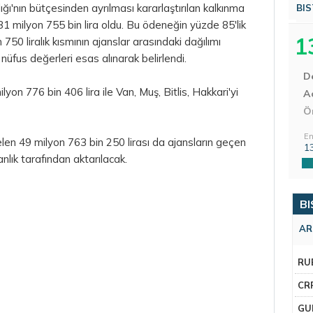
ğı'nın bütçesinden ayrılması kararlaştırılan kalkınma
BIS
331 milyon 755 bin lira oldu. Bu ödeneğin yüzde 85'lik
1
50 liralık kısmının ajanslar arasındaki dağılımı
üfus değerleri esas alınarak belirlendi.
D
n 776 bin 406 lira ile Van, Muş, Bitlis, Hakkari'yi
Aç
Ö
En
len 49 milyon 763 bin 250 lirası da ajansların geçen
1
nlık tarafından aktarılacak.
BI
AR
RU
CR
GU