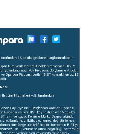
s tarafından 15 dakika gecikmeli sağlanmaktadır.
uşan tüm verilere ait telif hakları tamamen BIST'e
tekrar yayınlanamaz. Pay Piyasası, Borçlanma Araçları
m ve Opsiyon Piyasası verileri BIST kaynaklı en az 15
erdir.
ı Notu
i İletişim Hizmetleri A.Ş. tarafından
ğlanan Pay Piyasası, Borçlanma Araçları Piyasası,
on Piyasası verileri BIST kaynaklı en az 15 dakika
 BIST isim ve logosu Koruma Marka Belgesi altında
iz kullanılamaz, iktibas edilemez, değiştirilemez.
klanan tüm belgelerin telif hakları tamamen BIST'ye
nlanamaz. BIST, verinin sekansı, doğruluğu ve tamlığı
ir garanti vermez. Veri yayınında oluşabilecek