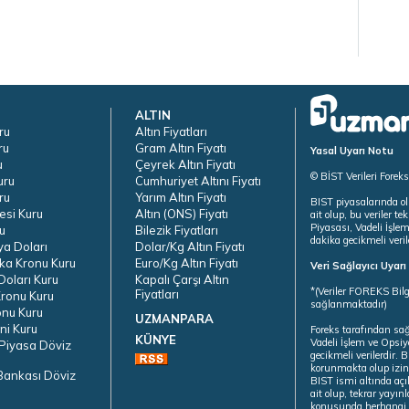
ALTIN
ru
Altın Fiyatları
ru
Gram Altın Fiyatı
Yasal Uyarı Notu
u
Çeyrek Altın Fiyatı
© BİST Verileri Forek
uru
Cumhuriyet Altını Fiyatı
ru
Yarım Altın Fiyatı
BIST piyasalarında ol
esi Kuru
Altın (ONS) Fiyatı
ait olup, bu veriler 
Piyasası, Vadeli İşle
u
Bilezik Fiyatları
dakika gecikmeli veril
ya Doları
Dolar/Kg Altın Fiyatı
ka Kronu Kuru
Euro/Kg Altın Fiyatı
Veri Sağlayıcı Uyar
oları Kuru
Kapalı Çarşı Altın
*(Veriler FOREKS Bilg
Fiyatları
ronu Kuru
sağlanmaktadır)
onu Kuru
UZMANPARA
ni Kuru
Foreks tarafından sa
KÜNYE
Vadeli İşlem ve Opsiy
Piyasa Döviz
gecikmeli verilerdir.
korunmakta olup izins
Bankası Döviz
BIST ismi altında açı
ait olup, tekrar yayı
konusunda herhangi b