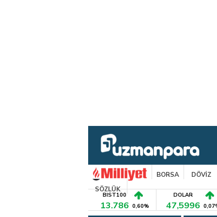
BORSA
DÖVİZ
SÖZLÜK
BIST100
DOLAR
13.786
47,5996
0,60%
0,07