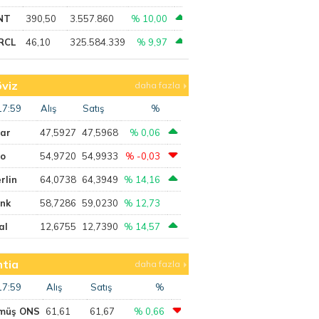
NT
390,50
3.557.860
% 10,00
RCL
46,10
325.584.339
% 9,97
viz
daha fazla
17:59
Alış
Satış
%
lar
47,5927
47,5968
% 0,06
ro
54,9720
54,9933
% -0,03
rlin
64,0738
64,3949
% 14,16
ank
58,7286
59,0230
% 12,73
al
12,6755
12,7390
% 14,57
tia
daha fazla
17:59
Alış
Satış
%
müş ONS
61,61
61,67
% 0,66