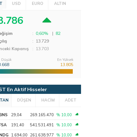
T
USD
EURO
ALTIN
3.786
eğişim
:
0,60%
|
82
ılış
:
13.729
nceki Kapanış
: 13.703
 Düşük
En Yüksek
3.668
13.805
ST En Aktif Hisseler
TAN
DÜŞEN
HACİM
ADET
BNS
29,04
269.165.470
% 10,00
FSA
191,40
541.531.491
% 10,00
NDG
1.694,00
261.638.977
% 10,00