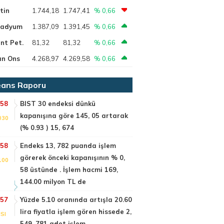
tin
1.744,18
1.747,41
% 0,66
ladyum
1.387,09
1.391,45
% 0,66
nt Pet.
81,32
81,32
% 0,66
ın Ons
4.268,97
4.269,58
% 0,66
ans Raporu
:58
BIST 30 endeksi dünkü
kapanışına göre 145, 05 artarak
030
(% 0.93 ) 15, 674
:58
Endeks 13, 782 puanda işlem
görerek önceki kapanışının % 0,
100
58 üstünde . İşlem hacmi 169,
144.00 milyon TL de
:57
Yüzde 5.10 oranında artışla 20.60
lira fiyatla işlem gören hissede 2,
SI
549, 781 adet işlem