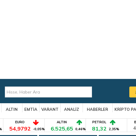
ALTIN
EMTİA
VARANT
ANALİZ
HABERLER
KRİPTO P
EURO
ALTIN
PETROL
54,9792
6.525,65
81,32
4
%
-0,05%
0,46%
2,35%