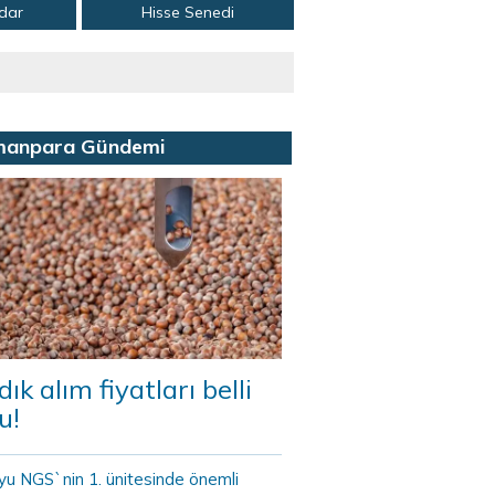
adar
Hisse Senedi
manpara Gündemi
dık alım fiyatları belli
u!
yu NGS`nin 1. ünitesinde önemli