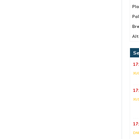
Pla
Pa
Bre
Alt
Se
17
XU
17
XU
17
DNI