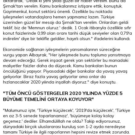
aktararak, "Dedik ki yeni yılda güzel bir haber verelim. Bunu da
Şırnak'tan verelim. Kamu bankalarımız istişare ettik, konuştuk.
Gayrimenkul, konut sektörü önemli. Özellikle bu noktada
iyileşmeleri vatandaşlara hemen yapmamız lazım. Türkiye
üzerinden güzel bir mesajı da Şırnak'tan verelim. Onlardan geldi
teklif, biz de 'Memnun oluruz.' dedik. 1 Ocak itibarıyla özellikle sıfır
konut faizlerinde 0,99 olan oranı tarihi düşük seviyeler olan 0,79'a
indirelim' diye bir teklifle geldiler, hayırlı olsun." ifadelerini kullandı.
Ekonomide sağlanan iyileşmelerin yansımalarının süreceğine
vurgu yapan Albayrak, "Her iyileşmede bunu topluma yansıtmaya
devam edeceğiz. Gerek inşaat gerek yan sektörler bu manadaki
maliyetler faizler daha da düşecek. Kamu bankaları bunun
öncülüğünü yapıyor. Piyasadaki diğer bankalar da yavaş yavaş
geliyorlar. Biraz fazla yavaş geliyorlar ama onlar da
hızlanacaklar 2020 yılında inşallah diyoruz." diye konuştu.
"TÜM ÖNCÜ GÖSTERGELER 2020 YILINDA YÜZDE 5
BÜYÜME TEMELİNİ ORTAYA KOYUYOR"
"Malumunuz işte, 'Türkiye küçülecek', '2019'da küçülecek', 'Türkiye
en az 3-5 senede toparlanamaz', 'büyümeye kolay kolay
geçemez.' dediler. Elhamdülillah ne oldu? Takip ediyorsunuz,
dünyadaki birçok uluslararası kuruluş son 1-2 ayda neredeyse
tamamı Türkiye ile ilgili raporlarının hepsini revize etmek zorunda.