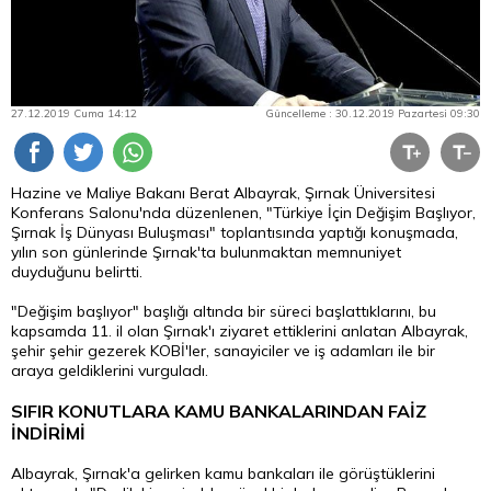
27.12.2019 Cuma 14:12
Güncelleme : 30.12.2019 Pazartesi 09:30
Hazine ve Maliye Bakanı Berat Albayrak, Şırnak Üniversitesi
Konferans Salonu'nda düzenlenen, "Türkiye İçin Değişim Başlıyor,
Şırnak İş Dünyası Buluşması" toplantısında yaptığı konuşmada,
yılın son günlerinde Şırnak'ta bulunmaktan memnuniyet
duyduğunu belirtti.
"Değişim başlıyor" başlığı altında bir süreci başlattıklarını, bu
kapsamda 11. il olan Şırnak'ı ziyaret ettiklerini anlatan Albayrak,
şehir şehir gezerek KOBİ'ler, sanayiciler ve iş adamları ile bir
araya geldiklerini vurguladı.
SIFIR KONUTLARA KAMU BANKALARINDAN FAİZ
İNDİRİMİ
Albayrak, Şırnak'a gelirken kamu bankaları ile görüştüklerini