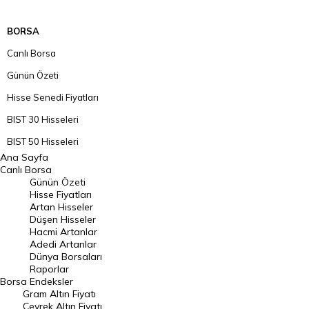
BORSA
Canlı Borsa
Günün Özeti
Hisse Senedi Fiyatları
BIST 30 Hisseleri
BIST 50 Hisseleri
Ana Sayfa
BIST 100 Hisseleri
Canlı Borsa
Günün Özeti
En Çok Artan Hisseler
Hisse Fiyatları
Artan Hisseler
En Çok Düşen Hisseler
Düşen Hisseler
Hacmi Artanlar
Hacmi Artanlar
Adedi Artanlar
Geçmiş Kapanışlar
Dünya Borsaları
Raporlar
Dünya Borsaları
Borsa
Endeksler
Gram Altın Fiyatı
Raporlar
Çeyrek Altın Fiyatı