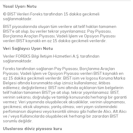
Yasal Uyarı Notu
© BİST Verileri Foreks tarafından 15 dakika gecikmeli
sağlanmaktadır.
BIST piyasalarında oluşan tüm verilere ait telif hakları tamamen
BIST'e ait olup, bu veriler tekrar yayınlanamaz. Pay Piyasası,
Borçlanma Araçları Piyasası, Vadeli İşlem ve Opsiyon Piyasası
verileri BIST kaynaklı en az 15 dakika gecikmeli verilerdir.
Veri Sağlayıcı Uyarı Notu
Veriler FOREKS Bilgi İletişim Hizmetleri A.Ş. tarafından
sağlanmaktadır.
Foreks tarafından sağlanan Pay Piyasası, Borçlanma Araçları
Piyasası, Vadeli İşlem ve Opsiyon Piyasası verileri BIST kaynaklı en
az 15 dakika gecikmeli verilerdir. BIST isim ve logosu Koruma Marka
Belgesi altında korunmakta olup izinsiz kullanılamaz, iktibas
edilemez, değiştirilemez. BIST ismi altında açıklanan tüm belgelerin
telif hakları tamamen BIST'ye ait olup, tekrar yayınlanamaz. BIST,
verinin sekansı, doğruluğu ve tamlığı konusunda herhangi bir garanti
vermez. Veri yayınında oluşabilecek aksaklıklar, verinin ulaşmaması,
gecikmesi, eksik ulaşması, yanlış olması, veri yayın sistemindeki
perfomansın düşmesi veya kesintili olması gibi hallerde Alıcı, Alt Alıcı
ve / veya Kullanıcılarda oluşabilecek herhangi bir zarardan BIST
sorumlu değildir.
Uluslarası döviz piyasası kuru