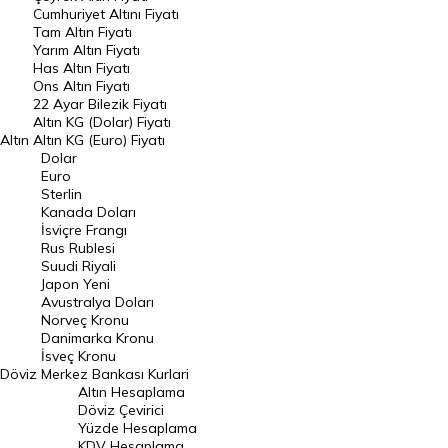
Endeksler
Cumhuriyet Altını Fiyatı
Tam Altın Fiyatı
Yarım Altın Fiyatı
DÖVİZ
Has Altın Fiyatı
Ons Altın Fiyatı
Döviz Kuru
22 Ayar Bilezik Fiyatı
Dolar Kuru
Altın KG (Dolar) Fiyatı
Altın
Altın KG (Euro) Fiyatı
Euro Kuru
Dolar
Euro
Pound Kuru
Sterlin
Kanada Doları
Frank Kuru
İsviçre Frangı
Riyal Kuru
Rus Rublesi
Suudi Riyali
Avustralya Doları
Japon Yeni
Avustralya Doları
Danimarka Kronu Kuru
Norveç Kronu
Danimarka Kronu
Kanada Doları Kuru
İsveç Kronu
Döviz
Merkez Bankası Kurlari
Norveç Kronu Kuru
Altın Hesaplama
İsveç Kronu Kuru
Döviz Çevirici
Yüzde Hesaplama
Japon Yeni Kuru
KDV Hesaplama