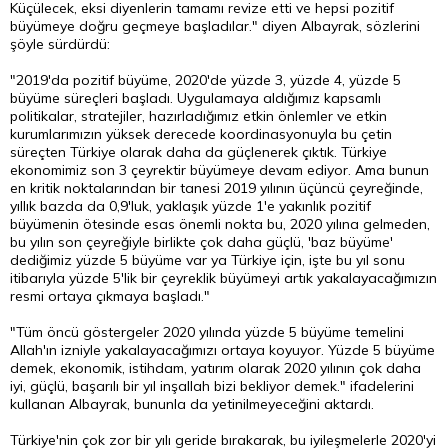
Küçülecek, eksi diyenlerin tamamı revize etti ve hepsi pozitif
büyümeye doğru geçmeye başladılar." diyen Albayrak, sözlerini
şöyle sürdürdü:
"2019'da pozitif büyüme, 2020'de yüzde 3, yüzde 4, yüzde 5
büyüme süreçleri başladı. Uygulamaya aldığımız kapsamlı
politikalar, stratejiler, hazırladığımız etkin önlemler ve etkin
kurumlarımızın yüksek derecede koordinasyonuyla bu çetin
süreçten Türkiye olarak daha da güçlenerek çıktık. Türkiye
ekonomimiz son 3 çeyrektir büyümeye devam ediyor. Ama bunun
en kritik noktalarından bir tanesi 2019 yılının üçüncü çeyreğinde,
yıllık bazda da 0,9'luk, yaklaşık yüzde 1'e yakınlık pozitif
büyümenin ötesinde esas önemli nokta bu, 2020 yılına gelmeden,
bu yılın son çeyreğiyle birlikte çok daha güçlü, 'baz büyüme'
dediğimiz yüzde 5 büyüme var ya Türkiye için, işte bu yıl sonu
itibarıyla yüzde 5'lik bir çeyreklik büyümeyi artık yakalayacağımızın
resmi ortaya çıkmaya başladı."
"Tüm öncü göstergeler 2020 yılında yüzde 5 büyüme temelini
Allah'ın izniyle yakalayacağımızı ortaya koyuyor. Yüzde 5 büyüme
demek, ekonomik, istihdam, yatırım olarak 2020 yılının çok daha
iyi, güçlü, başarılı bir yıl inşallah bizi bekliyor demek." ifadelerini
kullanan Albayrak, bununla da yetinilmeyeceğini aktardı.
Türkiye'nin çok zor bir yılı geride bırakarak, bu iyileşmelerle 2020'yi