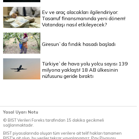
Ev ve araç alacakları ilgilendiriyor:
Tasarruf finansmanında yeni dönem!
Vatandaşı nasıl etkileyecek?
Giresun`da fındık hasadı başladı
Türkiye`de hava yolu yolcu sayısı 139
milyona yaklaştı! 18 AB ülkesinin
nüfusunu geride bıraktı
Yasal Uyarı Notu
© BİST Verileri Foreks tarafından 15 dakika gecikmeli
sağlanmaktadır.
BIST piyasalarında oluşan tüm verilere ait telif hakları tamamen
BIST'e ait olup, bu veriler tekrar yayınlanamaz. Pay Piyasası,