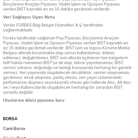
Borçlanma Araçları Piyasası, Vadeli İşlem ve Opsiyon Piyasası
verileri BIST kaynaklı en az 15 dakika gecikmeli verilerdir.
Veri Sağlayıcı Uyarı Notu
Veriler FOREKS Bilgi İletişim Hizmetleri A.Ş. tarafından
sağlanmaktadır.
Foreks tarafından sağlanan Pay Piyasası, Borçlanma Araçları
Piyasası, Vadeli İşlem ve Opsiyon Piyasası verileri BIST kaynaklı en
az 15 dakika gecikmeli verilerdir. BIST isim ve logosu Koruma Marka
Belgesi altında korunmakta olup izinsiz kullanılamaz, iktibas
edilemez, değiştirilemez. BIST ismi altında açıklanan tüm belgelerin
telif hakları tamamen BIST'ye ait olup, tekrar yayınlanamaz. BIST,
verinin sekansı, doğruluğu ve tamlığı konusunda herhangi bir garanti
vermez. Veri yayınında oluşabilecek aksaklıklar, verinin ulaşmaması,
gecikmesi, eksik ulaşması, yanlış olması, veri yayın sistemindeki
perfomansın düşmesi veya kesintili olması gibi hallerde Alıcı, Alt Alıcı
ve / veya Kullanıcılarda oluşabilecek herhangi bir zarardan BIST
sorumlu değildir.
Uluslarası döviz piyasası kuru
BORSA
Canlı Borsa