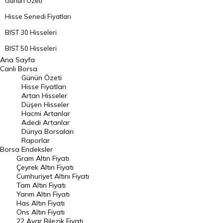
Günün Özeti
Hisse Senedi Fiyatları
BIST 30 Hisseleri
BIST 50 Hisseleri
Ana Sayfa
BIST 100 Hisseleri
Canlı Borsa
Günün Özeti
En Çok Artan Hisseler
Hisse Fiyatları
Artan Hisseler
En Çok Düşen Hisseler
Düşen Hisseler
Hacmi Artanlar
Hacmi Artanlar
Adedi Artanlar
Geçmiş Kapanışlar
Dünya Borsaları
Raporlar
Dünya Borsaları
Borsa
Endeksler
Gram Altın Fiyatı
Raporlar
Çeyrek Altın Fiyatı
Endeksler
Cumhuriyet Altını Fiyatı
Tam Altın Fiyatı
Yarım Altın Fiyatı
DÖVİZ
Has Altın Fiyatı
Ons Altın Fiyatı
Döviz Kuru
22 Ayar Bilezik Fiyatı