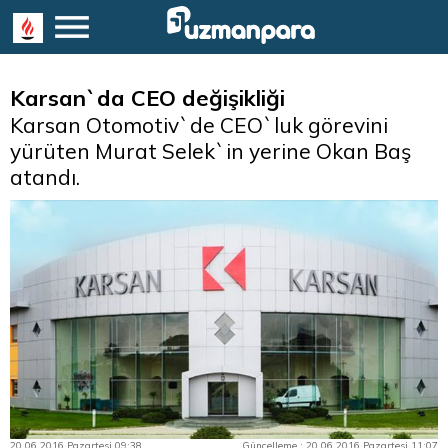
Karsan`da CEO değişikliği
Karsan Otomotiv`de CEO`luk görevini
yürüten Murat Selek`in yerine Okan Baş
atandı.
20.06.2016 Pazartesi 09:38
Güncelleme : 20.06.2016 Pazartesi 11:07