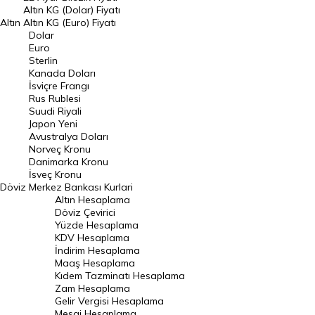
Dolar Kuru
Altın KG (Dolar) Fiyatı
Altın
Altın KG (Euro) Fiyatı
Euro Kuru
Dolar
Euro
Pound Kuru
Sterlin
Kanada Doları
Frank Kuru
İsviçre Frangı
Riyal Kuru
Rus Rublesi
Suudi Riyali
Avustralya Doları
Japon Yeni
Avustralya Doları
Danimarka Kronu Kuru
Norveç Kronu
Danimarka Kronu
Kanada Doları Kuru
İsveç Kronu
Döviz
Merkez Bankası Kurlari
Norveç Kronu Kuru
Altın Hesaplama
İsveç Kronu Kuru
Döviz Çevirici
Yüzde Hesaplama
Japon Yeni Kuru
KDV Hesaplama
İndirim Hesaplama
Serbest Piyasa Döviz Kurları
Maaş Hesaplama
Kıdem Tazminatı Hesaplama
Merkez Bankası Döviz Kurları
Zam Hesaplama
Gelir Vergisi Hesaplama
ALTIN
Mesai Hesaplama