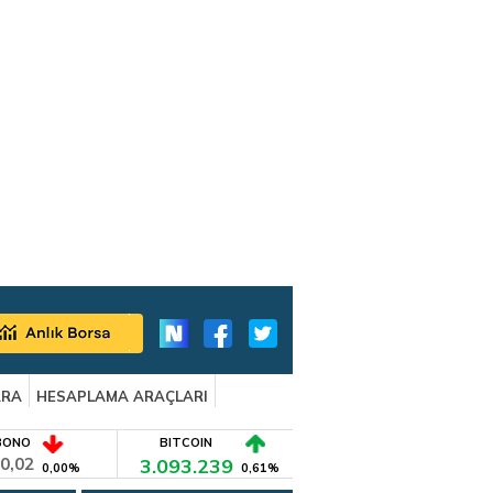
ARA
HESAPLAMA ARAÇLARI
BONO
BITCOIN
0,02
3.093.239
0,00%
0,61%