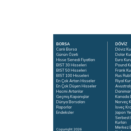
BORSA
DÖVİZ
Canlı Borsa
Döviz Ku
Günün Özeti
Dolar Ku
Hisse Senedi Fiyatları
Euro Kur
BIST 30 Hisseleri
Pound K
BIST 50 Hisseleri
Frank Ku
BIST 100 Hisseleri
Rus Rubl
En Çok Artan Hisseler
Riyal Kur
En Çok Düşen Hisseler
Avustral
Hacmi Artanlar
Danimar
Geçmiş Kapanışlar
Kanada D
Dünya Borsaları
Norveç K
Raporlar
İsveç Kr
Endeksler
Japon Ye
Serbest 
Kurları
Merkez 
Copyright 2026