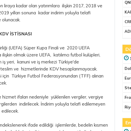
QN
n liraya kadar olan yatırımlara ilişkin 2017, 2018 ve
KA
19 yılları sonuna kadar indirim yoluyla telafi
e olunacak.
CR
AD
KDV İSTİSNASI
rliği (UEFA) Süper Kupa Finali ve 2020 UEFA
Dö
ilişkin olmak üzere UEFA, katılımcı futbol kulüpleri,
 iş yeri, kanuni ve iş merkezi Türkiye'de
i teslim ve hizmetlerinde KDV hesaplanmayacak.
Do
si için Türkiye Futbol Federasyonundan (TFF) alınan
Eu
cek.
Ste
hizmet ifaları nedeniyle yüklenilen vergiler, vergiye
Fr
ilerden indirilecek. İndirim yoluyla telafi edilemeyen
Riy
 edilecek.
Em
ndekslenerek ifade edildiği işlemlerde, bedelin kısmen