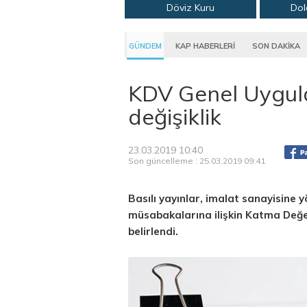
Döviz Kuru
Dol
GÜNDEM
KAP HABERLERİ
SON DAKİKA
KDV Genel Uygul
değişiklik
23.03.2019 10:40
Son güncelleme : 25.03.2019 09:41
Basılı yayınlar, imalat sanayisine y
müsabakalarına ilişkin Katma Değer
belirlendi.