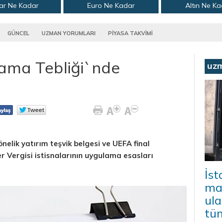
ar Ne Kadar
Euro Ne Kadar
Altın Ne K
GÜNCEL
UZMAN YORUMLARI
PİYASA TAKVİMİ
ama Tebliği`nde
uz
önelik yatırım teşvik belgesi ve UEFA final
 Vergisi istisnalarının uygulama esasları
İs
mal
ula
tü