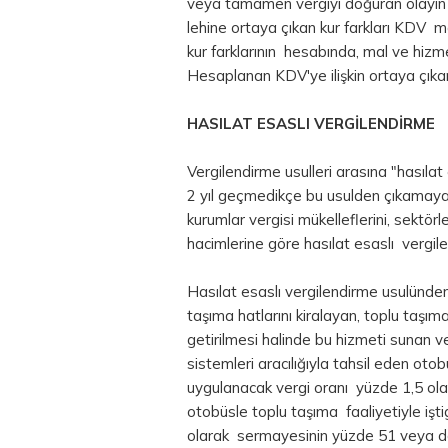
veya tamamen vergiyi doğuran olayın 
lehine ortaya çıkan kur farkları KDV m
kur farklarının hesabında, mal ve hizm
Hesaplanan KDV'ye ilişkin ortaya çıkan
HASILAT ESASLI VERGİLENDİRME
Vergilendirme usulleri arasına "hasıla
2 yıl geçmedikçe bu usulden çıkamayac
kurumlar vergisi mükelleflerini, sektörle
hacimlerine göre hasılat esaslı vergil
Hasılat esaslı vergilendirme usulünden
taşıma hatlarını kiralayan, toplu taşım
getirilmesi halinde bu hizmeti sunan v
sistemleri aracılığıyla tahsil eden oto
uygulanacak vergi oranı yüzde 1,5 ol
otobüsle toplu taşıma faaliyetiyle işt
olarak sermayesinin yüzde 51 veya dah