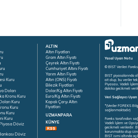
ALTIN
ru
Altın Fiyatları
ru
Gram Altın Fiyatı
Yasal Uyarı Notu
u
Çeyrek Altın Fiyatı
© BİST Verileri Forek
uru
Cumhuriyet Altını Fiyatı
ru
Yarım Altın Fiyatı
BIST piyasalarında ol
esi Kuru
Altın (ONS) Fiyatı
ait olup, bu veriler 
Piyasası, Vadeli İşle
u
Bilezik Fiyatları
dakika gecikmeli veril
ya Doları
Dolar/Kg Altın Fiyatı
ka Kronu Kuru
Euro/Kg Altın Fiyatı
Veri Sağlayıcı Uyar
oları Kuru
Kapalı Çarşı Altın
*(Veriler FOREKS Bilg
Fiyatları
ronu Kuru
sağlanmaktadır)
onu Kuru
UZMANPARA
ni Kuru
Foreks tarafından sa
KÜNYE
Vadeli İşlem ve Opsiy
Piyasa Döviz
gecikmeli verilerdir.
korunmakta olup izins
Bankası Döviz
BIST ismi altında açı