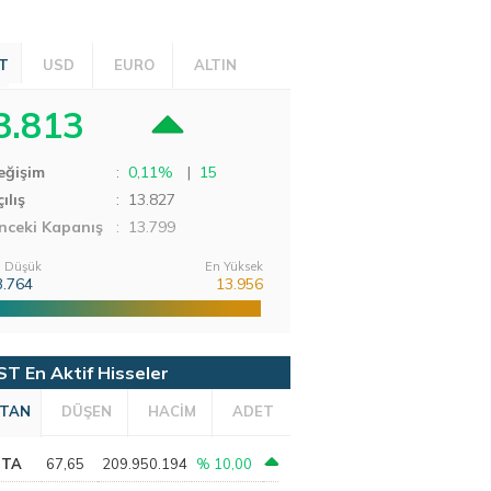
T
USD
EURO
ALTIN
3.813
eğişim
:
0,11%
|
15
ılış
:
13.827
nceki Kapanış
: 13.799
 Düşük
En Yüksek
3.764
13.956
ST En Aktif Hisseler
TAN
DÜŞEN
HACİM
ADET
PTA
67,65
209.950.194
% 10,00