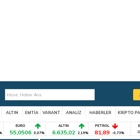
ALTIN
EMTİA
VARANT
ANALİZ
HABERLER
KRİPTO P
EURO
ALTIN
PETROL
55,0506
6.635,02
81,89
4
%
0,07%
2,19%
-0,73%