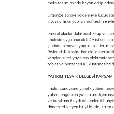
malın teslim anında beyan edilip öden
Organize sanayi bölgeleriyle küçük sanay
inşasına ilişkin yapılan mal teslimleriy
İkinci el olanlar dahil basılı kitap ve s
ithalinde uygulanacak KDV istisnasının
şeklinde olmayan yaprak testler, mevz
föyler, ciltli takvim, kartela, ezber kart
kitaplar, süreli yayınların elektronik o
tablet ve benzerleri KDV istisnasına 
YATIRIM TEŞVİK BELGESİ KAPSAMI
İmalat sanayisine yönelik yatırım teş
yatırım öngörülen yatırımlara ilişkin i
ve bu yılların 6 aylık dönemleri itibarı
dönemleri izleyen bir yıl içinde, talep