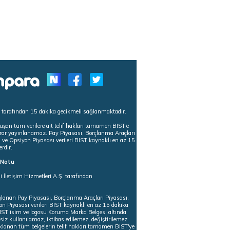
s tarafından 15 dakika gecikmeli sağlanmaktadır.
uşan tüm verilere ait telif hakları tamamen BIST'e
tekrar yayınlanamaz. Pay Piyasası, Borçlanma Araçları
m ve Opsiyon Piyasası verileri BIST kaynaklı en az 15
erdir.
ı Notu
i İletişim Hizmetleri A.Ş. tarafından
ğlanan Pay Piyasası, Borçlanma Araçları Piyasası,
on Piyasası verileri BIST kaynaklı en az 15 dakika
 BIST isim ve logosu Koruma Marka Belgesi altında
iz kullanılamaz, iktibas edilemez, değiştirilemez.
klanan tüm belgelerin telif hakları tamamen BIST'ye