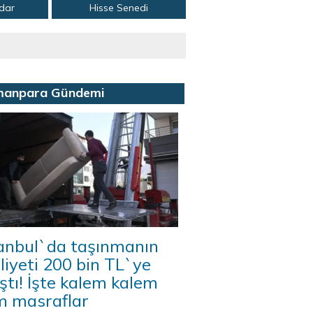
adar
Hisse Senedi
manpara Gündemi
tanbul`da taşınmanın
iyeti 200 bin TL`ye
ştı! İşte kalem kalem
m masraflar