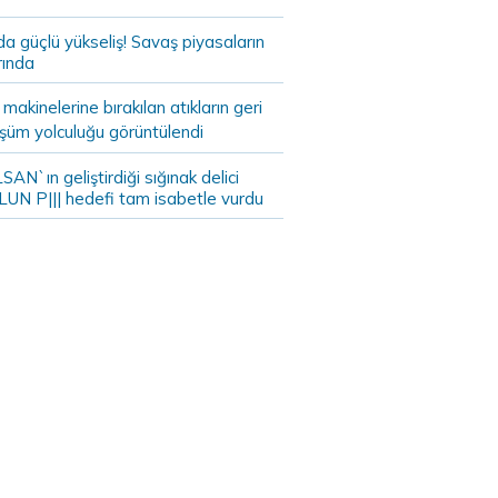
da güçlü yükseliş! Savaş piyasaların
rında
akinelerine bırakılan atıkların geri
şüm yolculuğu görüntülendi
AN`ın geliştirdiği sığınak delici
LUN P||| hedefi tam isabetle vurdu