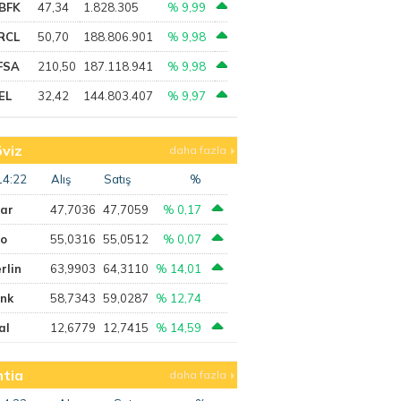
BFK
47,34
1.828.305
% 9,99
RCL
50,70
188.806.901
% 9,98
FSA
210,50
187.118.941
% 9,98
EL
32,42
144.803.407
% 9,97
viz
daha fazla
14:22
Alış
Satış
%
lar
47,7036
47,7059
% 0,17
ro
55,0316
55,0512
% 0,07
rlin
63,9903
64,3110
% 14,01
ank
58,7343
59,0287
% 12,74
al
12,6779
12,7415
% 14,59
tia
daha fazla