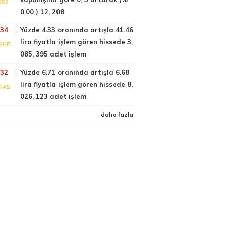
050
0.00 ) 12, 208
:34
Yüzde 4.33 oranında artışla 41.46
lira fiyatla işlem gören hissede 3,
SUB
085, 395 adet işlem
:32
Yüzde 6.71 oranında artışla 6.68
lira fiyatla işlem gören hissede 8,
TAS
026, 123 adet işlem
daha fazla