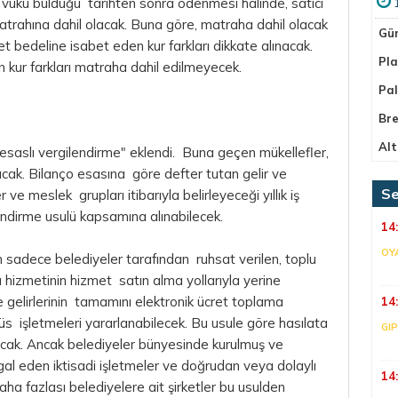
vuku bulduğu tarihten sonra ödenmesi halinde, satıcı
atrahına dahil olacak. Buna göre, matraha dahil olacak
Gü
et bedeline isabet eden kur farkları dikkate alınacak.
Pla
 kur farkları matraha dahil edilmeyecek.
Pa
Bre
Alt
t esaslı vergilendirme" eklendi. Buna geçen mükellefler,
ak. Bilanço esasına göre defter tutan gelir ve
Se
r ve meslek grupları itibarıyla belirleyeceği yıllık iş
endirme usulü kapsamına alınabilecek.
14
OY
 sadece belediyeler tarafından ruhsat verilen, toplu
a hizmetinin hizmet satın alma yollarıyla yerine
e gelirlerinin tamamını elektronik ücret toplama
14
büs işletmeleri yararlanabilecek. Bu usule göre hasılata
GI
acak. Ancak belediyeler bünyesinde kurulmuş ve
igal eden iktisadi işletmeler ve doğrudan veya dolaylı
14
a fazlası belediyelere ait şirketler bu usulden