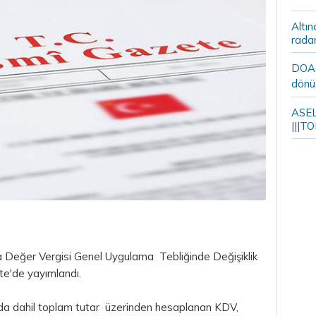
Altın
rada
DOA m
dönü
ASELS
|||TO
a Değer Vergisi Genel Uygulama Tebliğinde Değişiklik
te'de yayımlandı.
kı da dahil toplam tutar üzerinden hesaplanan KDV,