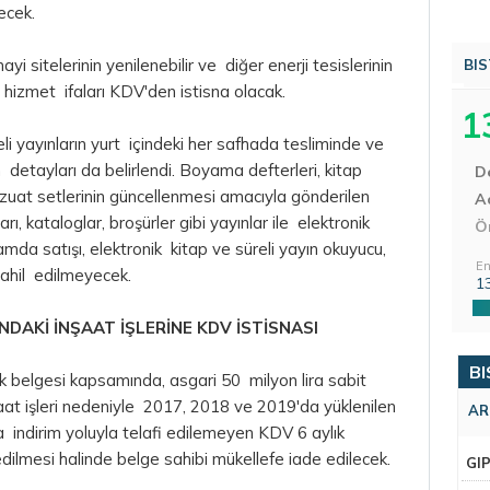
ecek.
i sitelerinin yenilenebilir ve diğer enerji tesislerinin
BIS
le hizmet ifaları KDV'den istisna olacak.
1
üreli yayınların yurt içindeki her safhada tesliminde ve
 detayları da belirlendi. Boyama defterleri, kitap
D
uat setlerinin güncellenmesi amacıyla gönderilen
Aç
ları, kataloglar, broşürler gibi yayınlar ile elektronik
Ö
rtamda satışı, elektronik kitap ve süreli yayın okuyucu,
En
dahil edilmeyecek.
1
NDAKİ İNŞAAT İŞLERİNE KDV İSTİSNASI
BI
vik belgesi kapsamında, asgari 50 milyon
lira
sabit
nşaat işleri nedeniyle 2017, 2018 ve 2019'da yüklenilen
AR
yla indirim yoluyla telafi edilemeyen KDV 6 aylık
 edilmesi halinde belge sahibi mükellefe iade edilecek.
GI