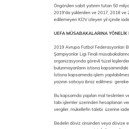
Öngörülen sabit yatırım tutarı 50 milyo
2019'da yüklenilen ve 2017, 2018 ve 20
edilemeyen KDV izleyen yıl içinde iad
UEFA MÜSABAKALARINA YÖNELİK 
2019 Avrupa Futbol Federasyonları Bi
Şampiyonlar Ligi Finali müsabakalarına 
organizasyonda görevli tüzel kişilerden
bulunmayanların istisna kapsamındak
İstisna kapsamında işlem yapılabilme
yazının satıcıya ibraz edilmesi gereke
Bu kapsamda yapılan mal teslimleri ve 
tabi işlemler üzerinden hesaplanan verg
vergiler, mükellefin talebi üzerine iade
Bedelin döviz cinsinden veya dövize e