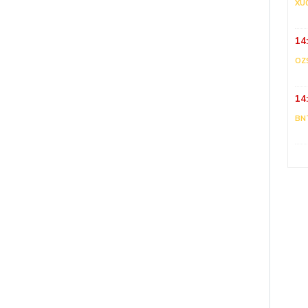
XU
14
OZ
14
BN