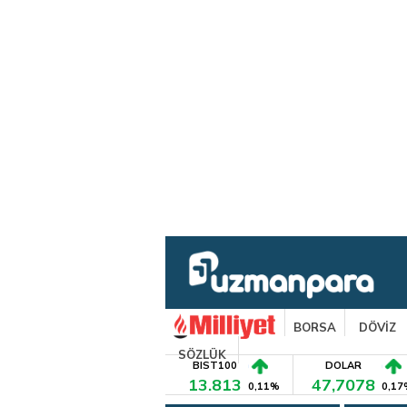
BORSA
DÖVİZ
SÖZLÜK
BIST100
DOLAR
13.813
47,7078
0,11%
0,17