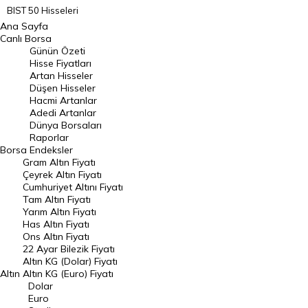
BIST 50 Hisseleri
Ana Sayfa
BIST 100 Hisseleri
Canlı Borsa
Günün Özeti
En Çok Artan Hisseler
Hisse Fiyatları
Artan Hisseler
En Çok Düşen Hisseler
Düşen Hisseler
Hacmi Artanlar
Hacmi Artanlar
Adedi Artanlar
Geçmiş Kapanışlar
Dünya Borsaları
Raporlar
Dünya Borsaları
Borsa
Endeksler
Gram Altın Fiyatı
Raporlar
Çeyrek Altın Fiyatı
Endeksler
Cumhuriyet Altını Fiyatı
Tam Altın Fiyatı
Yarım Altın Fiyatı
DÖVİZ
Has Altın Fiyatı
Ons Altın Fiyatı
Döviz Kuru
22 Ayar Bilezik Fiyatı
Dolar Kuru
Altın KG (Dolar) Fiyatı
Altın
Altın KG (Euro) Fiyatı
Euro Kuru
Dolar
Euro
Pound Kuru