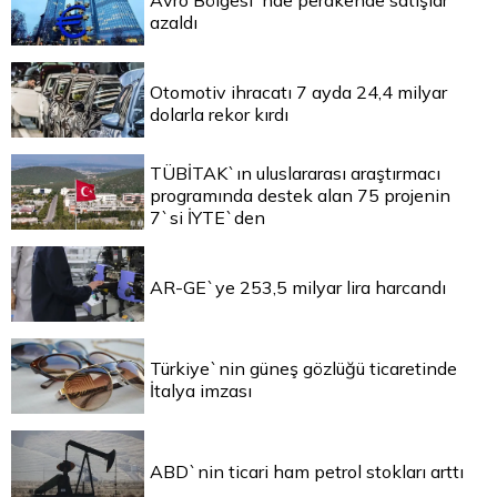
Avro Bölgesi`nde perakende satışlar
azaldı
Otomotiv ihracatı 7 ayda 24,4 milyar
dolarla rekor kırdı
TÜBİTAK`ın uluslararası araştırmacı
programında destek alan 75 projenin
7`si İYTE`den
AR-GE`ye 253,5 milyar lira harcandı
Türkiye`nin güneş gözlüğü ticaretinde
İtalya imzası
ABD`nin ticari ham petrol stokları arttı