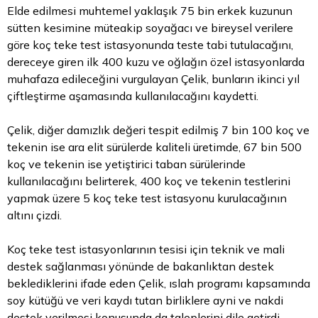
Elde edilmesi muhtemel yaklaşık 75 bin erkek kuzunun
sütten kesimine müteakip soyağacı ve bireysel verilere
göre koç teke test istasyonunda teste tabi tutulacağını,
dereceye giren ilk 400 kuzu ve oğlağın özel istasyonlarda
muhafaza edileceğini vurgulayan Çelik, bunların ikinci yıl
çiftleştirme aşamasında kullanılacağını kaydetti.
Çelik, diğer damızlık değeri tespit edilmiş 7 bin 100 koç ve
tekenin ise ara elit sürülerde kaliteli üretimde, 67 bin 500
koç ve tekenin ise yetiştirici taban sürülerinde
kullanılacağını belirterek, 400 koç ve tekenin testlerini
yapmak üzere 5 koç teke test istasyonu kurulacağının
altını çizdi.
Koç teke test istasyonlarının tesisi için teknik ve mali
destek sağlanması yönünde de bakanlıktan destek
beklediklerini ifade eden Çelik, ıslah programı kapsamında
soy kütüğü ve veri kaydı tutan birliklere ayni ve nakdi
destek verilmesi konusunda da taleplerini dile getirdi.