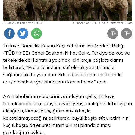
13.06.2016 Pazartesi 11:16
Güncelleme : 13.06.2016 Pazartesi 11:45
Türkiye Damızlık Koyun Keçi Yetiştiricileri Merkez Birliği
(TÜDKİYEB) Genel Başkanı Nihat Çelik, Türkiye'de koç ve
tekelerde döl kontrolü yapmak için proje başlattıklarını
belirterek, "Proje ile ırkların saf olarak yetiştirilmesi
sağlanacak, hayvandan elde edilecek ürün miktarında
artış olacak ve yetiştiricilerin karı artacak." dedi.
AA muhabirinin sorularını yanıtlayan Çelik, Türkiye
topraklarının küçükbaş hayvan yetiştiriciliğine daha uygun
olduğunu, kırmızı et açığının büyükbaşla
kapatılamayacağını belirterek, büyükbaşta süt üretiminin,
küçükbaşta da et üretiminin birinci planda olması
gerektiğini söyledi.