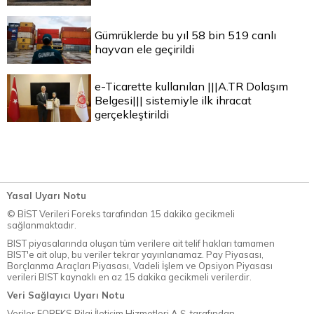
Gümrüklerde bu yıl 58 bin 519 canlı
hayvan ele geçirildi
e-Ticarette kullanılan |||A.TR Dolaşım
Belgesi||| sistemiyle ilk ihracat
gerçekleştirildi
Yasal Uyarı Notu
© BİST Verileri Foreks tarafından 15 dakika gecikmeli
sağlanmaktadır.
BIST piyasalarında oluşan tüm verilere ait telif hakları tamamen
BIST'e ait olup, bu veriler tekrar yayınlanamaz. Pay Piyasası,
Borçlanma Araçları Piyasası, Vadeli İşlem ve Opsiyon Piyasası
verileri BIST kaynaklı en az 15 dakika gecikmeli verilerdir.
Veri Sağlayıcı Uyarı Notu
Veriler FOREKS Bilgi İletişim Hizmetleri A.Ş. tarafından