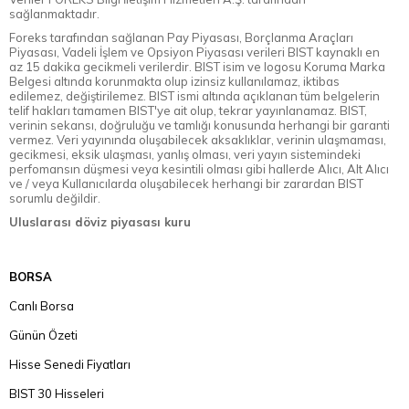
sağlanmaktadır.
Foreks tarafından sağlanan Pay Piyasası, Borçlanma Araçları
Piyasası, Vadeli İşlem ve Opsiyon Piyasası verileri BIST kaynaklı en
az 15 dakika gecikmeli verilerdir. BIST isim ve logosu Koruma Marka
Belgesi altında korunmakta olup izinsiz kullanılamaz, iktibas
edilemez, değiştirilemez. BIST ismi altında açıklanan tüm belgelerin
telif hakları tamamen BIST'ye ait olup, tekrar yayınlanamaz. BIST,
verinin sekansı, doğruluğu ve tamlığı konusunda herhangi bir garanti
vermez. Veri yayınında oluşabilecek aksaklıklar, verinin ulaşmaması,
gecikmesi, eksik ulaşması, yanlış olması, veri yayın sistemindeki
perfomansın düşmesi veya kesintili olması gibi hallerde Alıcı, Alt Alıcı
ve / veya Kullanıcılarda oluşabilecek herhangi bir zarardan BIST
sorumlu değildir.
Uluslarası döviz piyasası kuru
BORSA
Canlı Borsa
Günün Özeti
Hisse Senedi Fiyatları
BIST 30 Hisseleri