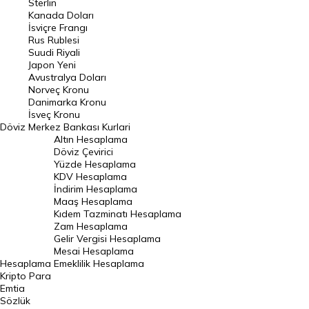
Sterlin
Kanada Doları
Frank Kuru
İsviçre Frangı
Riyal Kuru
Rus Rublesi
Suudi Riyali
Avustralya Doları
Japon Yeni
Avustralya Doları
Danimarka Kronu Kuru
Norveç Kronu
Danimarka Kronu
Kanada Doları Kuru
İsveç Kronu
Döviz
Merkez Bankası Kurlari
Norveç Kronu Kuru
Altın Hesaplama
İsveç Kronu Kuru
Döviz Çevirici
Yüzde Hesaplama
Japon Yeni Kuru
KDV Hesaplama
İndirim Hesaplama
Serbest Piyasa Döviz Kurları
Maaş Hesaplama
Kıdem Tazminatı Hesaplama
Merkez Bankası Döviz Kurları
Zam Hesaplama
Gelir Vergisi Hesaplama
ALTIN
Mesai Hesaplama
Hesaplama
Emeklilik Hesaplama
Altın Fiyatları
Kripto Para
Emtia
Gram Altın Fiyatı
Sözlük